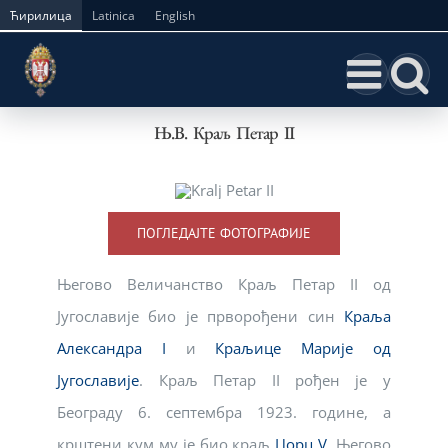
Skip
Ћирилица
Latinica
English
to
content
Њ.В. Краљ Петар II
ПОГЛЕДАЈТЕ ФОТОГРАФИЈЕ
Његово Величанство Краљ Петар II од
Југославије био је прворођени син
Краља
Александра I
и
Краљице Марије од
Југославије
. Краљ Петар II рођен је у
Београду 6. септембра 1923. године, а
крштени кум му је био краљ
Џорџ V
. Његово