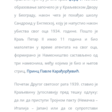
образовање започело је у Краљевском Двору
у Београду, након чега је похађао школу
Сандроид у Енглеској, коју је напустио након
убиства свог оца 1934. године. Пошто је
Краљ Петар II имао 11 година и био
малолетан у време атентата на свог оца,
формирано је Намесништво састављено од
три намесника, међу којима је био и његов
стриц,
Принц Павле Карађорђевић
.
Почетак Другог светског рата 1939. ставио је
Краљевину Југославију пред тешку одлуку:
да ли да приступи Тројном пакту (Немачка –
Италија – Јапан) или да се супротстави