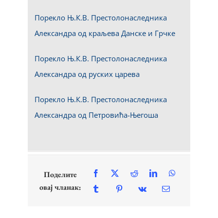
Порекло Њ.К.В. Престолонаследника
Александра од краљева Данске и Грчке
Порекло Њ.К.В. Престолонаследника
Александра oд руских царева
Порекло Њ.К.В. Престолонаследника
Александра од Петровића-Његоша
Поделите
овај чланак: