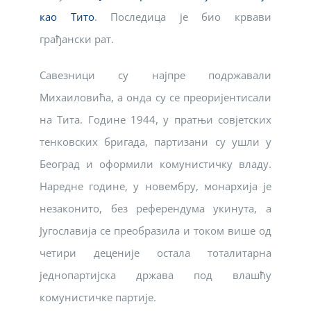
као Тито
. Последица је био крвави
грађански рат.
Савезници су најпре подржавали
Михаиловића, а онда су се преоријентисали
на Тита. Године 1944, у пратњи совјетских
тенковских бригада, партизани су ушли у
Београд и оформили комунистичку владу.
Наредне године, у новембру, монархија је
незаконито, без референдума укинута, а
Југославија се преобразила и током више од
четири деценије остала тоталитарна
једнопартијска држава под влашћу
комунистичке партије.