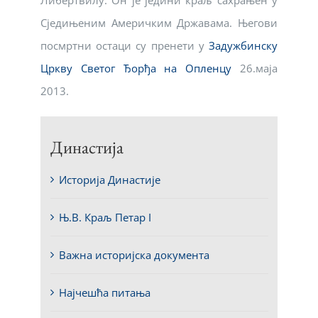
Сједињеним Америчким Државама. Његови
посмртни остаци су пренети у
Задужбинску
Цркву Светог Ђорђа на Опленцу
26.маја
2013.
Династија
Историја Династије
Њ.В. Краљ Петар I
Важна историјска документа
Најчешћа питања