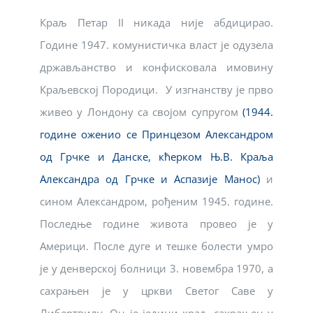
Краљ Петар II никада није абдицирао.
Године 1947. комунистичка власт је одузела
држављанство и конфисковала имовину
Краљевској Породици. У изгнанству је прво
живео у Лондону са својом супругом
(1944.
године оженио се Принцезом Александром
од Грчке и Данске, кћерком Њ.В. Краља
Александра од Грчке и Аспазије Манос)
и
сином Александром, рођеним 1945. године.
Последње године живота провео је у
Америци. После дуге и тешке болести умро
је у денверској болници 3. новембра 1970, а
сахрањен је у цркви Светог Саве у
Либертвилу. Он је једини краљ сахрањен у