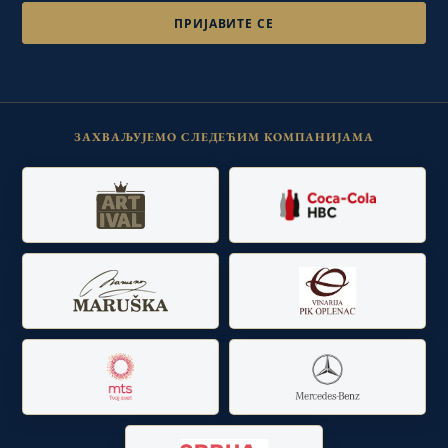
ЗАХВАЉУЈЕМО СЛЕДЕЋИМ КОМПАНИЈАМА