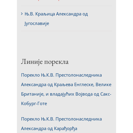
Њ.В. Краљица Александра од
Југославије
Линије порекла
Порекло Њ.К.В. Престолонаследника
Александра од Краљева Енглеске, Велике
Британије, и владајућих Војвода од Сакс-
Кобург-Готе
Порекло Њ.К.В. Престолонаследника
Александра од Карађорђа