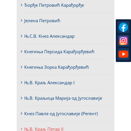
Ђорђе Петровић Карађорђе
Јелена Петровић
Њ.С.В. Кнез Александар
Кнегиња Персида Карађорђевић
Кнегиња Зорка Карађорђевић
Њ.В. Краљ Александар I
Њ.В. Краљица Марија од Југославије
Кнез Павле од Југославије (Регент)
Њ.В. Краљ Петар II