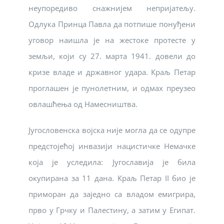
неупоредиво снажнијем непријатељу.
Одлука Принца Павла да потпише понуђени
уговор наишла је на жестоке протесте у
земљи, који су 27. марта 1941. довели до
кризе владе и државног удара. Краљ Петар
проглашен је пунолетним, и одмах преузео
овлашћења од Намесништва.
Југословенска војска није могла да се одупре
предстојећој инвазији нацистичке Немачке
која је уследила: Југославија је била
окупирана за 11 дана. Краљ Петар II био је
приморан да заједно са владом емигрира,
прво у Грчку и Палестину, а затим у Египат.