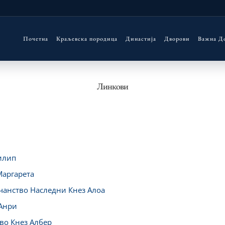
Почетна
Краљевска породица
Династија
Дворови
Важна Д
Линкови
илип
Маргарета
чанство Наследни Кнез Алоа
 Анри
во Кнез Албер