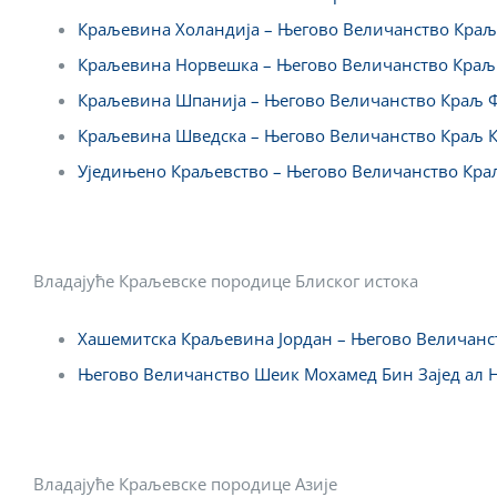
Краљевина Холандија – Његово Величанство Кра
Краљевина Норвешка – Његово Величанство Краљ
Краљевина Шпанија – Његово Величанство Краљ 
Краљевина Шведска – Његово Величанство Краљ Ка
Уједињено Краљевство – Његово Величанство Краљ 
Владајуће Краљевске породице Блиског истока
Хашемитска Краљевина Јордан – Његово Величанст
Његово Величанство Шеик Мохамед Бин Зајед ал Н
Владајуће Краљевске породице Азије