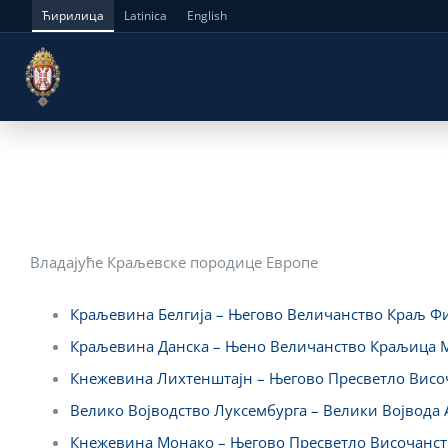
Skip
Ћирилица
Latinica
English
to
content
Владајуће Краљевске породице Европе
Краљевина Белгија – Његово Величанство Краљ Ф
Краљевина Данска – Њено Величанство Краљица 
Кнежевина Лихтенштајн – Његово Пресветло Висо
Велико Војводство Луксембурга – Велики Војвода
Кнежевина Монако – Његово Пресветло Височанст