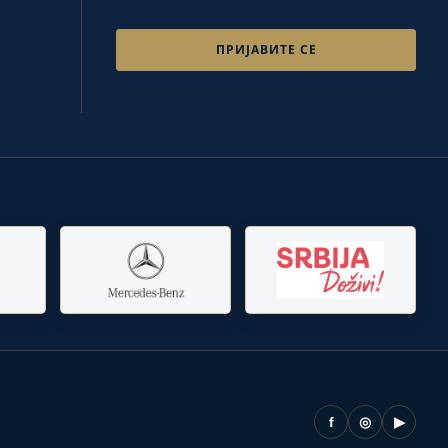
f
◎
▶