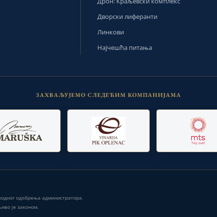
Дрон: Краљевски комплекс
Дворски лиферанти
Линкови
Најчешћа питања
ЗАХВАЉУЈЕМО СЛЕДЕЋИМ КОМПАНИЈАМА
тходног одобрења администратора.
иво је законом.