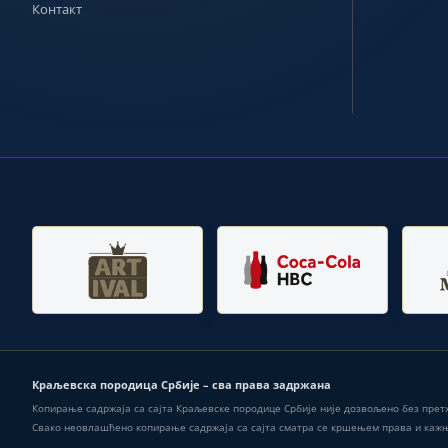
Контакт
Краљевска породица Србије – сва права задржана
Копирање садржаја са сајта Краљевске породице Србије није дозвољено без пре
Свако неовлашћено копирање садржаја са сајта сматра се кршењем права и кажњ