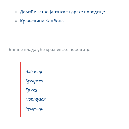
Домаћинство Јапанске царске породице
Краљевина Камбоџа
Бивше владајуће краљевске породице
Албанија
Бугарска
Грчка
Португал
Румунија