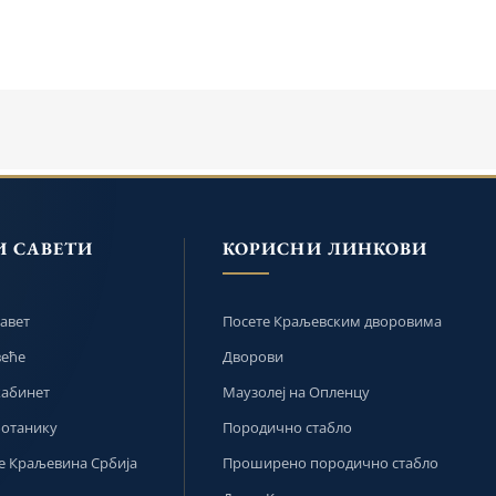
И САВЕТИ
КОРИСНИ ЛИНКОВИ
авет
Посете Краљевским дворовима
веће
Дворови
кабинет
Маузолеј на Опленцу
ботанику
Породично стабло
 Краљевина Србија
Проширено породично стабло