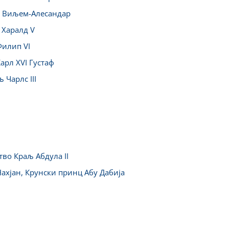
љ Виљем-Алесандар
 Харалд V
Филип VI
рл XVI Густаф
Чарлс III
во Краљ Абдула II
ахјан, Крунски принц Абу Дабија