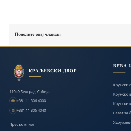
Поделите овај чланак:
ВЕЋА 
КРАЉЕВСКИ ДВОР
Крунски с
11040 Београд, Србија
Крунско 
+381 11 306 4000
☎
Крунски 
+381 11 306 4040
▤
Савет за 
Удружење
Прес комплет