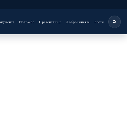
окумента
Изложбе
Презентације
Доброчинства
Вести