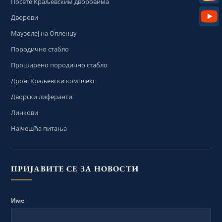
Посете Краљевским дворовима
Дворови
Маузолеј на Опленцу
Породично стабло
Проширено породично стабло
Дрон: Краљевски комплекс
Дворски лиферанти
Линкови
Најчешћа питања
ПРИЈАВИТЕ СЕ ЗА НОВОСТИ
Име