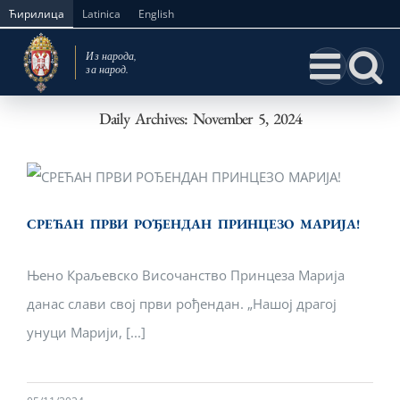
Skip
Ћирилица
Latinica
English
to
content
Daily Archives:
November 5, 2024
СРЕЋАН ПРВИ РОЂЕНДАН ПРИНЦЕЗО
МАРИЈА!
СРЕЋАН ПРВИ РОЂЕНДАН ПРИНЦЕЗО МАРИЈА!
Њено Краљевско Височанство Принцеза Марија
данас слави свој први рођендан. „Нашој драгој
унуци Марији, [...]