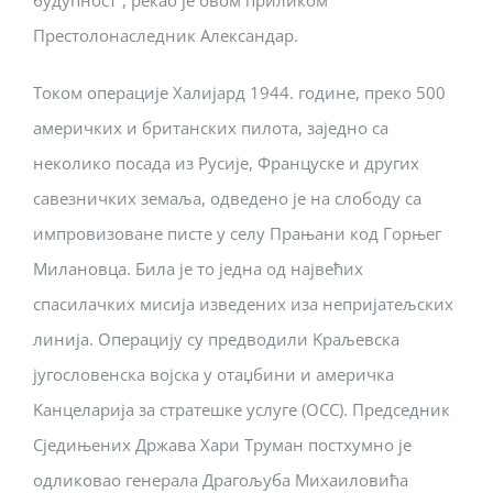
будућност“, рекао је овом приликом
Престолонаследник Александар.
Током операције Халијард 1944. године, преко 500
америчких и британских пилота, заједно са
неколико посада из Русије, Француске и других
савезничких земаља, одведено је на слободу са
импровизоване писте у селу Прањани код Горњег
Милановца. Била је то једна од највећих
спасилачких мисија изведених иза непријатељских
линија. Операцију су предводили Kраљевска
југословенска војска у отаџбини и америчка
Kанцеларија за стратешке услуге (ОСС). Председник
Сједињених Држава Хари Труман постхумно је
одликовао генерала Драгољуба Михаиловића