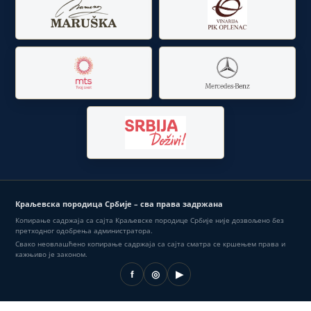
Краљевска породица Србије – сва права задржана
Копирање садржаја са сајта Краљевске породице Србије није дозвољено без
претходног одобрења администратора.
Свако неовлашћено копирање садржаја са сајта сматра се кршењем права и
кажњиво је законом.
f
◎
▶