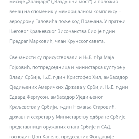
мисије „Халијард“ („Ваздушни мост“) и положио
венац на споменик у меморијалном комплексу –
аеродрому Галовића поље код Прањана. У пратњи
Његовог Краљевског Височанства био је г-дин
Предраг Марковић, члан Крунског савета.
Свечаности су присуствовали и Њ.Е. г-ђа Маја
Гојковић, потпредседница и министарка културе у
Влади Србије, Њ.Е. г-дин Кристофер Хил, амбасадор
Сједињених Америчких Држава у Србији, Њ.Е. г-дин
Едвард Фергусон, амбасадор Уједињеног
Краљевства у Србији, г-дин Немања Старовић,
државни секретар у Министарству одбране Србије,
представници оружаних снага Србије и САД,
господин Џон Капело, председник Фондације