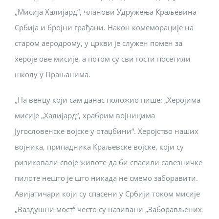
„Мисија Халијард“, чланови Удружења Краљевина
Србија и бројни грађани. Након комеморације на
старом аеродрому, у цркви је служен помен за
хероје ове мисије, а потом су сви гости посетили
школу у Прањанима.
„На венцу који сам данас положио пише: „Херојима
мисије „Халијард“, храбрим војницима
Југословенске војске у отаџбини“. Херојство наших
војника, припадника Краљевске војске, који су
ризиковали своје животе да би спасили савезничке
пилоте нешто је што никада не смемо заборавити.
Авијатичари који су спасени у Србији током мисије
„Ваздушни мост“ често су називани „Заборављених