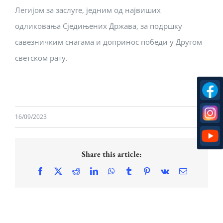
Легијом за заслуге, једним од највиших
одликовања Сједињених Држава, за подршку
савезничким снагама и допринос победи у Другом
светском рату.
16/09/2023
Share this article:
Facebook
X
Reddit
LinkedIn
WhatsApp
Tumblr
Pinterest
Vk
Email
ПРИНЦЕЗА
10.
КАТАРИНА
СВЕТОАРХАНГЕЛС
И
КРАЉЕВСКА
ПРИНЦЕЗА
ЛЕТЊА
ПРЕСТ