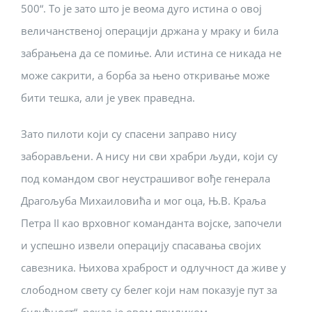
500“. То је зато што је веома дуго истина о овој
величанственој операцији држана у мраку и била
забрањена да се помиње. Али истина се никада не
може сакрити, а борба за њено откривање може
бити тешка, али је увек праведна.
Зато пилоти који су спасени заправо нису
заборављени. А нису ни сви храбри људи, који су
под командом свог неустрашивог вође генерала
Драгољуба Михаиловића и мог оца, Њ.В. Краља
Петра II као врховног команданта војске, започели
и успешно извели операцију спасавања својих
савезника. Њихова храброст и одлучност да живе у
слободном свету су белег који нам показује пут за