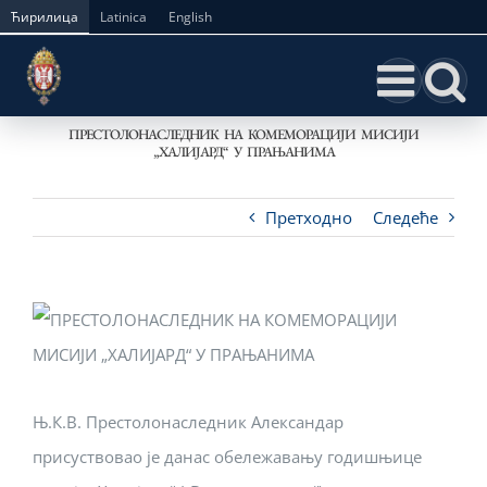
Skip
Ћирилица
Latinica
English
to
content
ПРЕСТОЛОНАСЛЕДНИК НА КОМЕМОРАЦИЈИ МИСИЈИ
„ХАЛИЈАРД“ У ПРАЊАНИМА
Претходно
Следеће
Њ.К.В. Престолонаследник Александар
присуствовао је данас обележавању годишњице