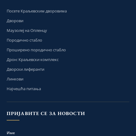
Посете Краљевским дворовима
Дворови
Маузолеј на Опленцу
Породично стабло
Проширено породично стабло
Дрон: Краљевски комплекс
Дворски лиферанти
Линкови
Најчешћа питања
ПРИЈАВИТЕ СЕ ЗА НОВОСТИ
Име