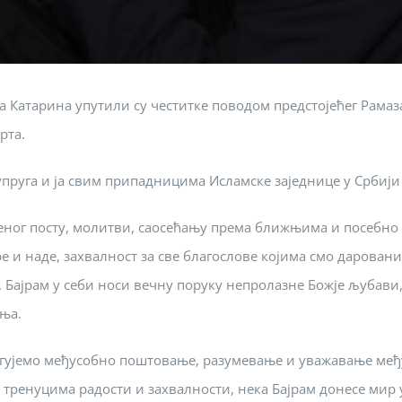
а Катарина упутили су честитке поводом предстојећег Рама
рта.
упруга и ја свим припадницима Исламске заједнице у Србији
еног посту, молитви, саосећању према ближњима и посебно 
е и наде, захвалност за све благослове којима смо даровани
 Бајрам у себи носи вечну поруку непролазне Божје љубави, 
ења.
негујемо међусобно поштовање, разумевање и уважавање међ
м тренуцима радости и захвалности, нека Бајрам донесе мир