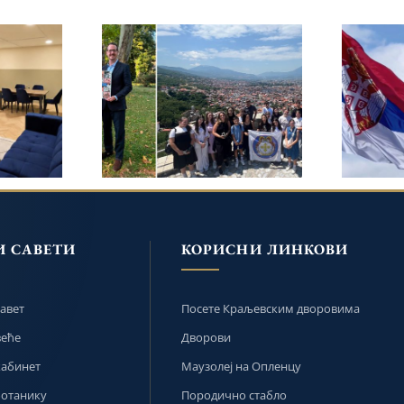
10. СВЕТОАРХАНГЕЛСКА
АРИНА
ПРЕС
ЛЕТЊА ШКОЛА У
КАГО
АЛ
ПРИЗРЕНУ ПОД
НОВУ
РОЂЕ
ПОКРОВИТЕЉСТВОМ
 У
25
ПРИНЦА НАСЛЕДНИКА
И
ПОВРА
ФИЛИПА И ПРИНЦЕЗЕ
ДАНИЦЕ
И САВЕТИ
КОРИСНИ ЛИНКОВИ
авет
Посете Краљевским дворовима
веће
Дворови
кабинет
Маузолеј на Опленцу
ботанику
Породично стабло