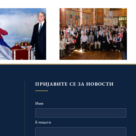
ПОСЕТА ПРИНЦА
НАСЛЕДНИКА ФИЛИПА
ТОЛОНАСЛЕДНИК
И ПРИНЦЕЗЕ ДАНИЦЕ
ЕКСАНДАР НА
СРПСКИМ
НДАН ОБЕЛЕЖАВА
ПРАВОСЛАВНИМ
. ГОДИШЊИЦУ
СВЕТИЊАМА И
ТКА У ОТАЏБИНУ
ЗАЈЕДНИЦАМА У
КАНАДИ
ПРИЈАВИТЕ СЕ ЗА НОВОСТИ
Име
Е-пошта