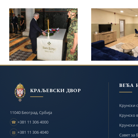
КРАЉЕВСКА ПОРОДИЦА
ПРИНЦЕЗА КАТ
ОДАЛА ПОЧАСТ
И ЛАЈФЛАЈН ЧИ
КАРАЂОРЂУ НА
НАСТАВИЛИ ОБ
ОПЛЕНЦУ НА 209.
ДЕЧЈЕГ ДОМА
ГОДИШЊИЦУ СМРТИ
БАЊАЛУЦ
ВЕЋА 
КРАЉЕВСКИ ДВОР
Крунски с
11040 Београд, Србија
Крунско 
+381 11 306 4000
☎
Крунски 
+381 11 306 4040
▤
Савет за 