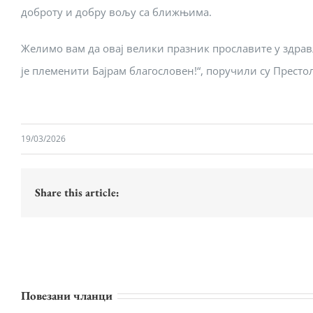
доброту и добру вољу са ближњима.
Желимо вам да овај велики празник прославите у здрав
је племенити Бајрам благословен!“, поручили су Прест
19/03/2026
Share this article:
Повезани чланци