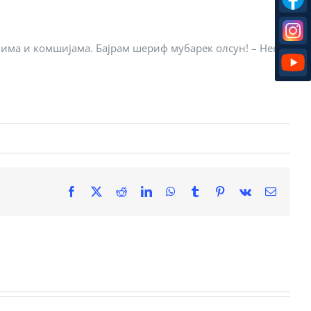
има и комшијама. Бајрам шериф мубарек олсун! – Нека
Facebook
X
Reddit
LinkedIn
WhatsApp
Tumblr
Pinterest
Vk
Email