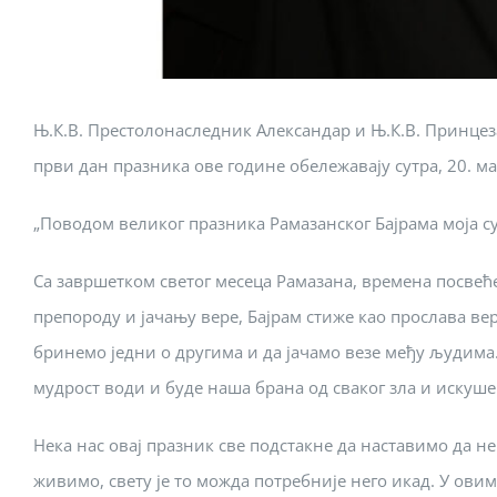
Њ.К.В. Престолонаследник Александар и Њ.К.В. Принцез
први дан празника ове године обележавају сутра, 20. ма
„Поводом великог празника Рамазанског Бајрама моја с
Са завршетком светог месеца Рамазана, времена посвећ
препороду и јачању вере, Бајрам стиже као прослава вер
бринемо једни о другима и да јачамо везе међу људима.
мудрост води и буде наша брана од сваког зла и искуш
Нека нас овај празник све подстакне да наставимо да 
живимо, свету је то можда потребније него икад. У ови