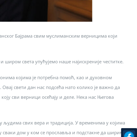
занског Бајрама свим муслиманским верницима који
 и широм света упућујемо наше најискреније честитке.
онима којима је потребна помоћ, као и духовном
. Овај свети дан нас подсећа нато колико је важно да
коју сви верници осећају и деле. Нека нас Његова
у људима свих вера и традиција. У временима у којима
 у сваки дом у ком се прославља и подстакне да ширимо