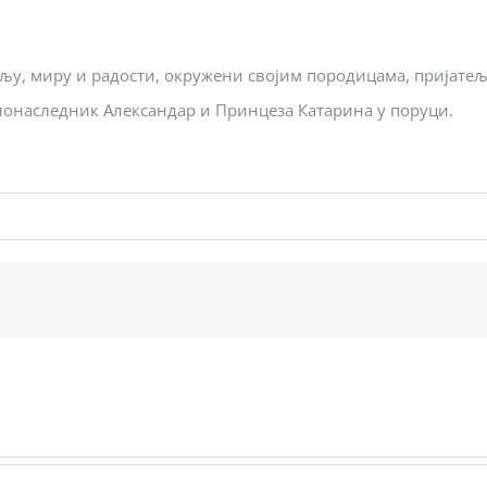
љу, миру и радости, окружени својим породицама, пријатељ
олонаследник Александар и Принцеза Катарина у поруци.