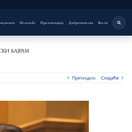
окумента
Изложбе
Презентације
Доброчинства
Вести
КИ БАЈРАМ
Претходно
Следеће