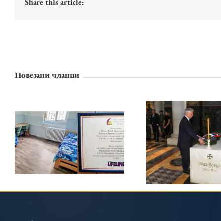
Share this article:
Повезани чланци
ПРИНЦЕЗА КАТАРИНА
КРАЉЕВСКА ПОР
И ЛАЈФЛАЈН ЧИКАГО
ОДАЛА ПОЧА
НАСТАВЉАЈУ
КАРАЂОРЂУ 
ПОДРШКУ ЗАВОДУ ЗА
ОПЛЕНЦУ НА 2
ВАСПИТАЊЕ ДЕЦЕ И
ГОДИШЊИЦУ С
ОМЛАДИНЕ У БЕОГРАДУ