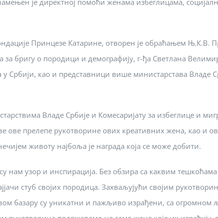
намењен је директној помоћи женама избеглицама, социјалн
дације Принцезе Катарине, отворен је обраћањем Њ.К.В. П
а за бригу о породици и демографију, г-ђа Светлана Велими
 у Србији, као и представници више министарстава Владе С
старствима Владе Србије и Комесаријату за избеглице и ми
све ове прелепе рукотворине ових креативних жена, као и ов
ечијем животу најбоља је награда која се може добити.
а су нам узор и инспирација. Без обзира са каквим тешкоћама
најјачи стуб својих породица. Захваљујући својим рукотвори
вом базару су уникатни и пажљиво израђени, са огромном