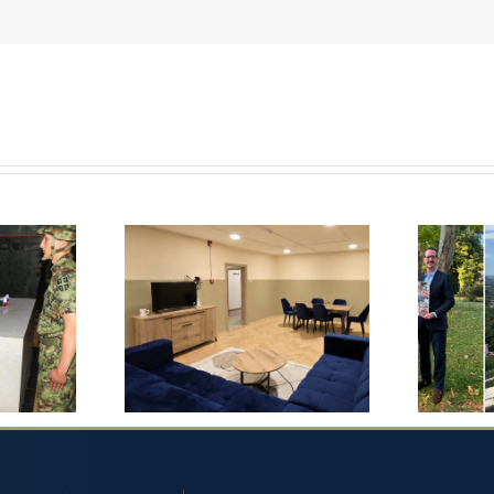
10. С
ОДИЦА
ПРИНЦЕЗА КАТАРИНА
ЛЕ
СТ
И ЛАЈФЛАЈН ЧИКАГО
П
НА
НАСТАВИЛИ ОБНОВУ
ПОК
09.
ДЕЧЈЕГ ДОМА У
ПРИН
МРТИ
БАЊАЛУЦИ
ФИЛИ