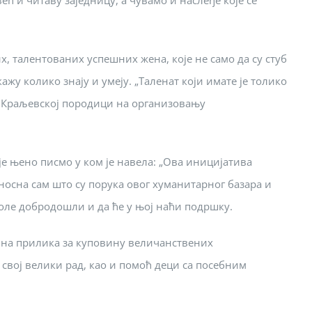
ћ и читаву заједницу, а чувамо и наслеђе које се
, талентованих успешних жена, које не само да су стуб
ажу колико знају и умеју. „Таленат који имате је толико
се Краљевској породици на организовању
је њено писмо у ком је навела: „Ова иницијатива
оносна сам што су порука овог хуманитарног базара и
 воле добродошли и да ће у њој наћи подршку.
ична прилика за куповину величанствених
свој велики рад, као и помоћ деци са посебним