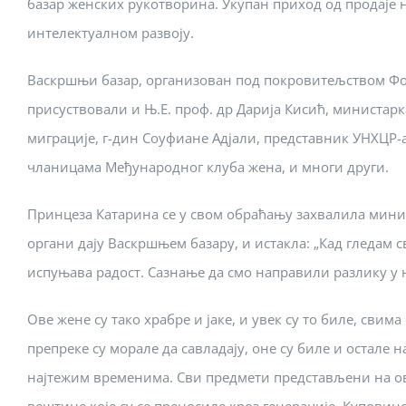
базар женских рукотворина. Укупан приход од продаје 
интелектуалном развоју.
Васкршњи базар, организован под покровитељством Фон
присуствовали и Њ.Е. проф. др Дарија Кисић, министарк
миграције, г-дин Соуфиане Адјали, представник УНХЦР-а
чланицама Међународног клуба жена, и многи други.
Принцеза Катарина се у свом обраћању захвалила мини
органи дају Васкршњем базару, и истакла: „Кад гледам 
испуњава радост. Сазнање да смо направили разлику у н
Ове жене су тако храбре и јаке, и увек су то биле, свим
препреке су морале да савладају, оне су биле и остале 
најтежим временима. Сви предмети представљени на о