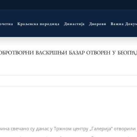
очетна
Краљевска породица
Династија
Дворови
Важна Доку
ОБРОТВОРНИ ВАСКРШЊИ БАЗАР ОТВОРЕН У БЕОГРА
рина свечано су данас у Тржном центру „Галерија“ отвори