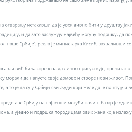
м рукотворина подржавамо не само жене које их израђују, ве
а отварању истакавши да је увек дивно бити у друштву јаких
адицију, и да зато заслужују највећу могућу подршку, да пок
бол наше Србије“, рекла је министарка Кисић, захваливши 
анисављевић била спречена да лично присуствује, прочитано 
и су морали да напусте своје домове и створе нови живот. П
, а то је да су у Србији сви људи који желе да је поштују и
м представе Србију на најлепши могући начин. Базар је одл
а, а уједно и подршка породицама ових жена које излажу 