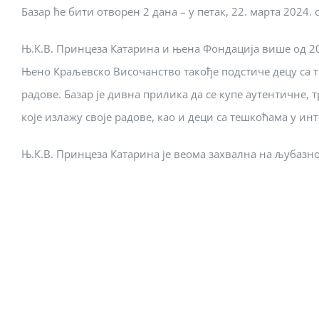
Базар ће бити отворен 2 дана – у петак, 22. марта 2024. о
Њ.К.В. Принцеза Катарина и њена Фондација више од 20
Њено Краљевско Височанство такође подстиче децу са те
радове. Базар је дивна прилика да се купе аутентичне
које излажу своје радове, као и деци са тешкоћама у и
Њ.К.В. Принцеза Катарина је веома захвална на љубазно