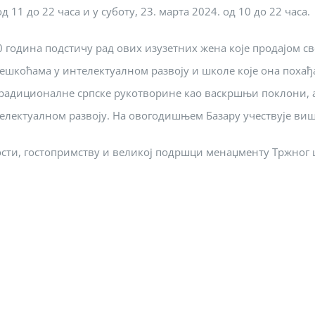
д 11 до 22 часа и у суботу, 23. марта 2024. од 10 до 22 часа.
 година подстичу рад ових изузетних жена које продајом св
шкоћама у интелектуалном развоју и школе које она похађај
, традиционалне српске рукотворине као васкршњи поклони
нтелектуалном развоју. На овогодишњем Базару учествује виш
сти, гостопримству и великој подршци менаџменту Тржног це