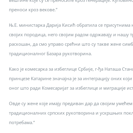
вештине које су се преносиле кроз генерације. Куповино
преноси кроз векове.”
Њ.Е. министарка Дарија Кисић обратила се присутнима н
својих породица, него својим радом одржавају и нашу тр
раскошан, да смо управо срећни што су такве жене сим
традиционалног Базара рукотворина.
Како је комесарка за избеглице Србије, г-ђа Наташа Ст
принцезе Катарине значајна је за интеграцију оних кој
оног што ради Комесаријат за избеглице и миграције исте
Овде су жене које имају предиван дар да својим умеће
традиционалних српских рукотворина и ускршњих поклон
потребама.“