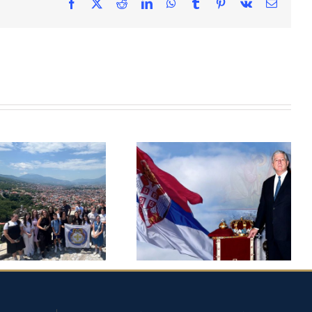
Facebook
X
Reddit
LinkedIn
WhatsApp
Tumblr
Pinterest
Vk
Email
ВЕТОАРХАНГЕЛСКА
ПРЕСТОЛОНАСЛЕДНИК
ТЊА ШКОЛА У
АЛЕКСАНДАР НА
РИЗРЕНУ ПОД
РОЂЕНДАН ОБЕЛЕЖАВА
РОВИТЕЉСТВОМ
25. ГОДИШЊИЦУ
ЦА НАСЛЕДНИКА
ПОВРАТКА У ОТАЏБИНУ
ПА И ПРИНЦЕЗЕ
ДАНИЦЕ