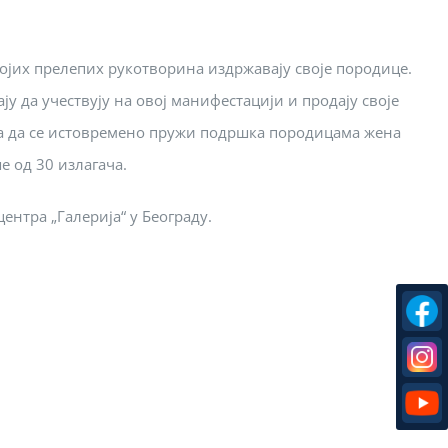
ојих прелепих рукотворина издржавају своје породице.
у да учествују на овој манифестацији и продају своје
, а да се истовремено пружи подршка породицама жена
е од 30 излагача.
нтра „Галерија“ у Београду.