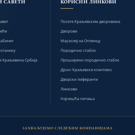
И САВЕТИ
КОРИСНИ ЛИНКОВИ
авет
Посете Краљевским дворовима
веће
Дворови
кабинет
Маузолеј на Опленцу
ботанику
Породично стабло
 Краљевина Србија
Проширено породично стабло
Дрон: Краљевски комплекс
Дворски лиферанти
Линкови
Најчешћа питања
ЗАХВАЉУЈЕМО СЛЕДЕЋИМ КОМПАНИЈАМА