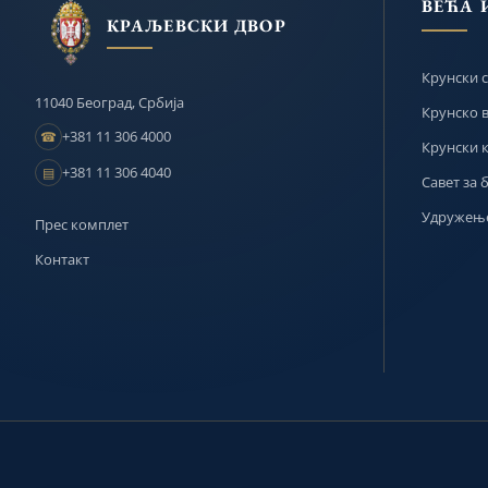
ВЕЋА 
КРАЉЕВСКИ ДВОР
Крунски с
11040 Београд, Србија
Крунско 
+381 11 306 4000
☎
Крунски 
+381 11 306 4040
▤
Савет за 
Удружење
Прес комплет
Контакт