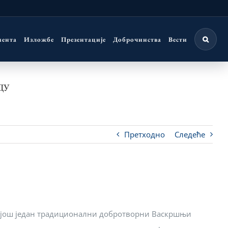
мента
Изложбе
Презентације
Доброчинства
Вести
ДУ
Претходно
Следеће
ли још један традиционални добротворни Васкршњи