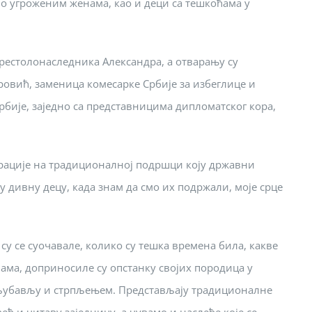
о угроженим женама, као и деци са тешкоћама у
рестолонаследника Александра, а отварању су
ровић, заменица комесарке Србије за избеглице и
рбије, заједно са представницима дипломатског кора,
грације на традиционалној подршци коју државни
у дивну децу, када знам да смо их подржали, моје срце
 су се суочавале, колико су тешка времена била, какве
нама, доприносиле су опстанку својих породица у
 љубављу и стрпљењем. Представљају традиционалне