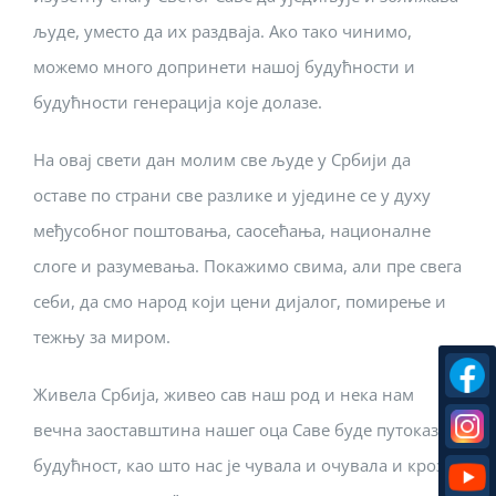
људе, уместо да их раздваја. Ако тако чинимо,
можемо много допринети нашој будућности и
будућности генерација које долазе.
На овај свети дан молим све људе у Србији да
оставе по страни све разлике и уједине се у духу
међусобног поштовања, саосећања, националне
слоге и разумевања. Покажимо свима, али пре свега
себи, да смо народ који цени дијалог, помирење и
тежњу за миром.
Живела Србија, живео сав наш род и нека нам
вечна заоставштина нашег оца Саве буде путоказ за
будућност, као што нас је чувала и очувала и кроз