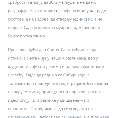
храброст и визију да зближе људе, а не да их
раздвајају. Нека искористе своју позицију да граде
мостове, а не зидове, да стварају јединство, а не
поделе. Сада је време за мудрост, одмереност и
бригу према свима.
Прослављајући дан Светог Саве, сећамо се да
истинска снага није у нашим разликама, већ у
људскости коју сви делимо и нашем заједничком
наслеђу. Хајде да радимо ка Србији која је
толерантна и поштује све своје грађане, без обзира
на веру, етничку припадност и порекло, као и на
идеологију, или разлике у мишљењима и
ставовима. Потрудимо се да се угледамо на
изузетну снагу Светог Саве да уједињује и зближава