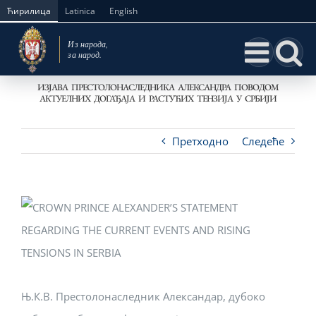
Skip
Ћирилица
Latinica
English
to
content
ИЗЈАВА ПРЕСТОЛОНАСЛЕДНИКА АЛЕКСАНДРА ПОВОДОМ
АКТУЕЛНИХ ДОГАЂАЈА И РАСТУЋИХ ТЕНЗИЈА У СРБИЈИ
Претходно
Следеће
Њ.К.В. Престолонаследник Александар, дубоко