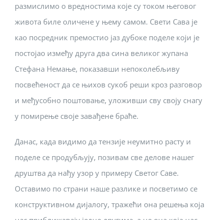
размислимо о вредностима које су током његовог
живота биле оличене у њему самом. Свети Сава је
као посредник премостио јаз дубоке поделе који је
постојао између друга два сина великог жупана
Стефана Немање, показавши непоколебљиву
посвећеност да се њихов сукоб реши кроз разговор
и међусобно поштовање, уложивши сву своју снагу
у помирење своје завађене браће.
Данас, када видимо да тензије неумитно расту и
поделе се продубљују, позивам све делове нашег
друштва да нађу узор у примеру Светог Саве.
Оставимо по страни наше разлике и посветимо се
конструктивном дијалогу, тражећи она решења која