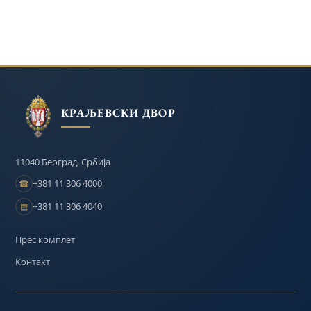
ПРИНЦА
ГОДИШ
ВАСПИТАЊЕ
НА
ДЕЧЈЕГ
НАСЛЕДНИКА
ПОВРАТ
ДЕЦЕ
209.
ДОМА
ФИЛИПА
У
И
ГОДИШЊИЦУ
У
И
ОТАЏБ
ОМЛАДИНЕ
СМРТИ
БАЊАЛУЦИ
ПРИНЦЕЗЕ
У
ДАНИЦЕ
БЕОГРАДУ
КРАЉЕВСКИ ДВОР
11040 Београд, Србија
+381 11 306 4000
☎
+381 11 306 4040
▤
Прес комплет
Контакт