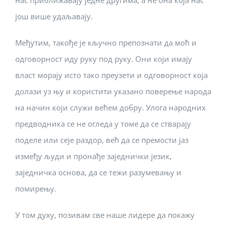
нас приближавају једне другима, а не она која нас
још више удаљавају.
Међутим, такође је кључно препознати да моћ и
одговорност иду руку под руку. Они који имају
власт морају исто тако преузети и одговорност која
долази уз њу и користити указано поверење народа
на начин који служи већем добру. Улога народних
предводника се не огледа у томе да се стварају
поделе или сеје раздор, већ да се премости јаз
између људи и пронађе заједнички језик,
заједничка основа, да се тежи разумевању и
помирењу.
У том духу, позивам све наше лидере да покажу