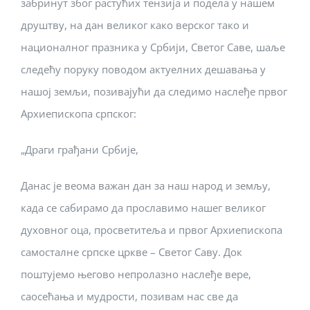
забринут због растућих тензија и подела у нашем
друштву, на дан великог како верског тако и
националног празника у Србији, Светог Саве, шаље
следећу поруку поводом актуелних дешавања у
нашој земљи, позивајући да следимо наслеђе првог
Архиепископа српског:
„Драги грађани Србије,
Данас је веома важан дан за наш народ и земљу,
када се сабирамо да прославимо нашег великог
духовног оца, просветитеља и првог Архиепископа
самосталне српске цркве – Светог Саву. Док
поштујемо његово непролазно наслеђе вере,
саосећања и мудрости, позивам нас све да