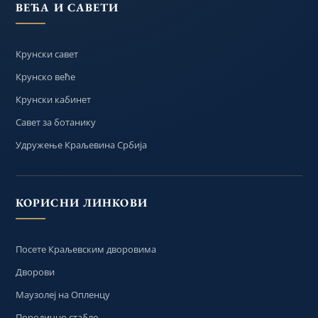
ВЕЋА И САВЕТИ
Крунски савет
Крунско веће
Крунски кабинет
Савет за ботанику
Удружење Краљевина Србија
КОРИСНИ ЛИНКОВИ
Посете Краљевским дворовима
Дворови
Маузолеј на Опленцу
Породично стабло