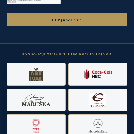
ЗАХВАЉУЈЕМО СЛЕДЕЋИМ КОМПАНИЈАМА