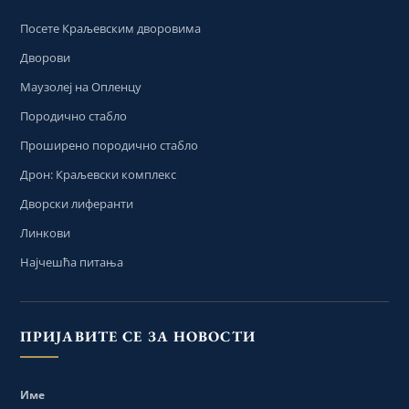
Посете Краљевским дворовима
Дворови
Маузолеј на Опленцу
Породично стабло
Проширено породично стабло
Дрон: Краљевски комплекс
Дворски лиферанти
Линкови
Најчешћа питања
ПРИЈАВИТЕ СЕ ЗА НОВОСТИ
Име