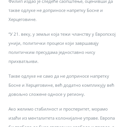
Филип издао је следеће саопштење, оценивши да
такве одлуке не доприносе напретку Босне и
Херцеговине.
“У 21. веку, у земљи која тежи чланству у Европској
унији, политички процеси који завршавају
политичким пресудама једноставно нису
прихватљиви.
Такве одлуке не само да не доприносе напретку
Босне и Херцеговине, већ додатно компликују већ
довољно сложене односе у региону.
Ако желимо стабилност и просперитет, морамо
изаћи из менталитета колонијалне управе. Европа