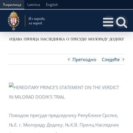
Skip
Ћирилица
Latinica
English
to
content
ИЗЈАВА ПРИНЦА НАСЛЕДНИКА О ПРЕСУДИ МИЛОРАДУ ДОДИКУ
Претходно
Следеће
Поводом пресуде председнику Републике Срспке,
Њ.Е. г. Милораду Додику, Њ.К.В. Принц Наследник