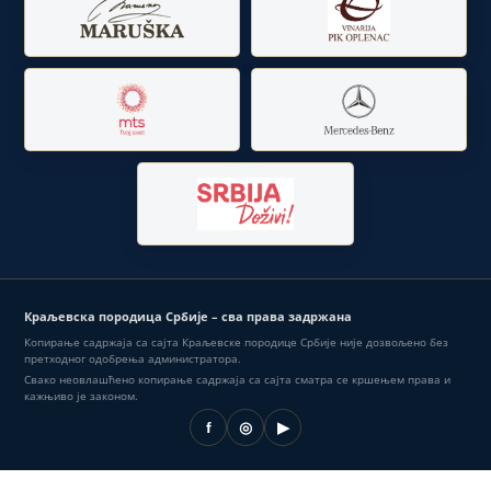
Краљевска породица Србије – сва права задржана
Копирање садржаја са сајта Краљевске породице Србије није дозвољено без
претходног одобрења администратора.
Свако неовлашћено копирање садржаја са сајта сматра се кршењем права и
кажњиво је законом.
f
◎
▶