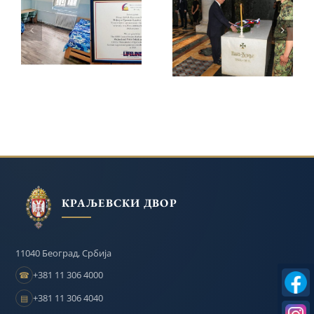
НАСТАВЉАЈУ
ОДАЛА ПОЧАСТ
ПОДРШКУ
КАРАЂОРЂУ НА
ЗАВОДУ ЗА
ОПЛЕНЦУ НА 209.
ВАСПИТАЊЕ
ГОДИШЊИЦУ
ДЕЦЕ И
СМРТИ
ОМЛАДИНЕ У
БЕОГРАДУ
КРАЉЕВСКИ ДВОР
11040 Београд, Србија
+381 11 306 4000
☎
+381 11 306 4040
▤