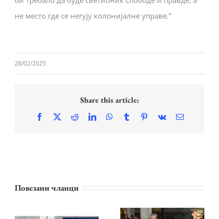
би требало да буде светионик слободе и правде, а
не место где се негују колонијалне управе.”
28/02/2025
Share this article:
Facebook
X
Reddit
LinkedIn
WhatsApp
Tumblr
Pinterest
Vk
Email
ПРИНЦЕЗА
Повезани чланци
КАТАРИНА И
ЛАЈФЛАЈН
КРАЉЕВСКА
ЧИКАГО
ПОРОДИЦА