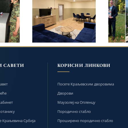
ОДИЦА
ПРИНЦЕЗА КАТАРИНА
ЛЕ
СТ
И ЛАЈФЛАЈН ЧИКАГО
П
НА
НАСТАВИЛИ ОБНОВУ
ПОК
09.
ДЕЧЈЕГ ДОМА У
ПРИН
МРТИ
БАЊАЛУЦИ
ФИЛИ
И САВЕТИ
КОРИСНИ ЛИНКОВИ
авет
Посете Краљевским дворовима
веће
Дворови
кабинет
Маузолеј на Опленцу
ботанику
Породично стабло
 Краљевина Србија
Проширено породично стабло