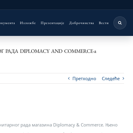
окумента
Изложбе
Презентације
Доброчинства
Вести
 РАДА DIPLOMACY AND COMMERCE-а
Претходно
Следеће
анитарног рада магазина Diplomacy & Commerce. Њено