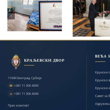
ПРИНЦЕЗА КАТАРИНА
КРАЉЕВСКА ПОР
И ЛАЈФЛАЈН ЧИКАГО
ОДАЛА ПОЧА
НАСТАВЉАЈУ
КАРАЂОРЂУ 
ПОДРШКУ ЗАВОДУ ЗА
ОПЛЕНЦУ НА 2
ВАСПИТАЊЕ ДЕЦЕ И
ГОДИШЊИЦУ С
ОМЛАДИНЕ У БЕОГРАДУ
ВЕЋА 
КРАЉЕВСКИ ДВОР
Крунски с
11040 Београд, Србија
Крунско 
+381 11 306 4000
☎
Крунски 
+381 11 306 4040
▤
Савет за 
Удружење
Прес комплет