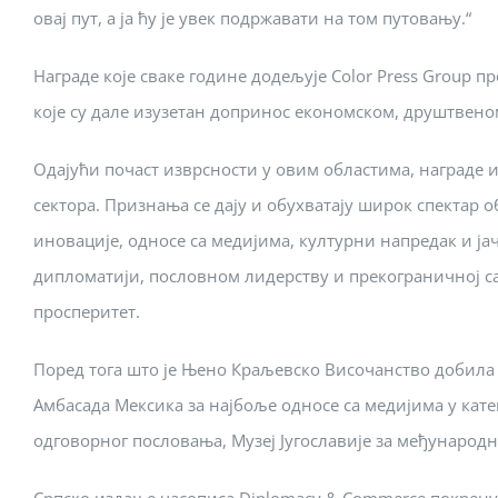
овај пут, а ја ћу је увек подржавати на том путовању.“
Награде које сваке године додељује Color Press Group 
које су дале изузетан допринос економском, друштвено
Одајући почаст изврсности у овим областима, награде и
сектора. Признања се дају и обухватају широк спектар 
иновације, односе са медијима, културни напредак и ј
дипломатији, пословном лидерству и прекограничној са
просперитет.
Поред тога што је Њено Краљевско Височанство добила
Амбасада Мексика за најбоље односе са медијима у кате
одговорног пословања, Музеј Југославије за међународн