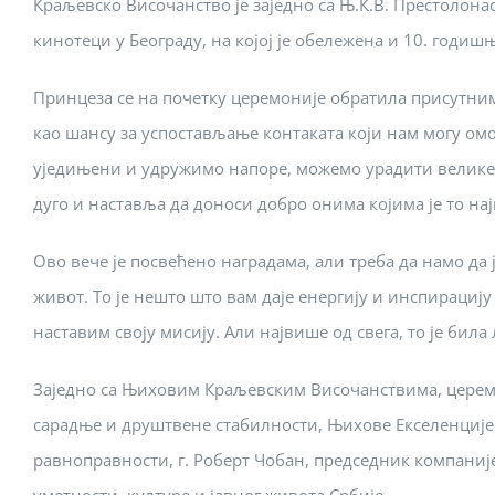
Краљевско Височанство је заједно са Њ.К.В. Престолона
кинотеци у Београду, на којој је обележена и 10. годиш
Принцеза се на почетку церемоније обратила присутним
као шансу за успостављање контаката који нам могу ом
уједињени и удружимо напоре, можемо урадити велике с
дуго и наставља да доноси добро онима којима је то нај
Ово вече је посвећено наградама, али треба да намо да
живот. То је нешто што вам даје енергију и инспирацију
наставим своју мисију. Али највише од свега, то је бил
Заједно са Њиховим Краљевским Височанствима, церемо
сарадње и друштвене стабилности, Њихове Екселенције 
равноправности, г. Роберт Чобан, председник компаније 