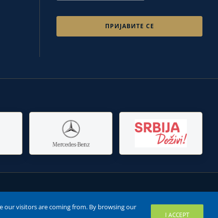
e our visitors are coming from. By browsing our
f
◎
▶
I ACCEPT