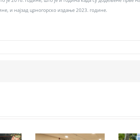
је 2016. године, што је и година када су додељене прве наг
ине, и најзад црногорско издање 2023. године.
10. С