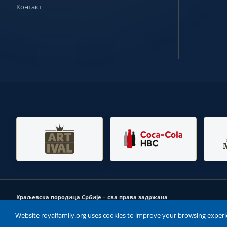
Контакт
Краљевска породица Србије – сва права задржана
Копирање садржаја са сајта Краљевске породице Србије није дозвољено без пре
Website royalfamily.org uses cookies to improve your browsing experie
Свако неовлашћено копирање садржаја са сајта сматра се кршењем права и кажњ