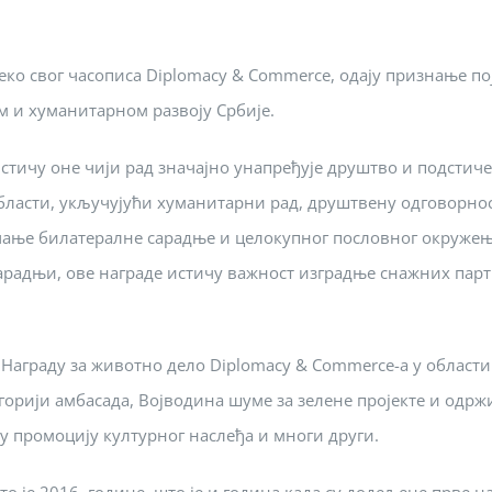
преко свог часописа Diplomacy & Commerce, одају признање 
м и хуманитарном развоју Србије.
стичу оне чији рад значајно унапређује друштво и подстич
области, укључујући хуманитарни рад, друштвену одговорно
ачање билатералне сарадње и целокупног пословног окруже
радњи, ове награде истичу важност изградње снажних партне
 Награду за животно дело Diplomacy & Commerce-а у област
горији амбасада, Војводина шуме за зелене пројекте и одрж
у промоцију културног наслеђа и многи други.