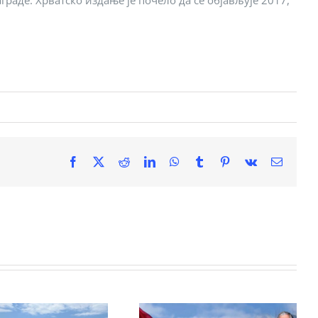
раде. Хрватско издање је почело да се објављује 2017,
Facebook
X
Reddit
LinkedIn
WhatsApp
Tumblr
Pinterest
Vk
Email
ВЕТОАРХАНГЕЛСКА