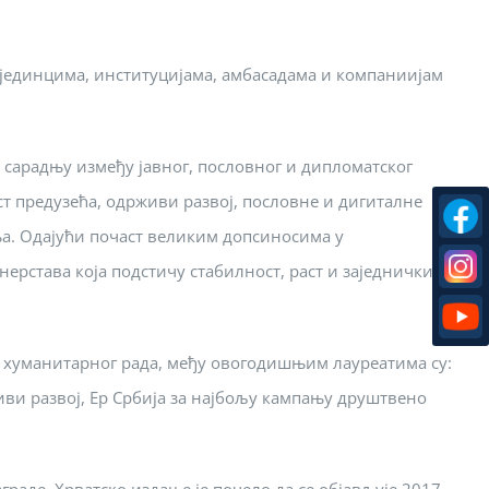
појединцима, институцијама, амбасадама и компаниијам
е сарадњу између јавног, пословног и дипломатског
ст предузећа, одрживи развој, пословне и дигиталне
ња. Одајући почаст великим допсиносима у
рстава која подстичу стабилност, раст и заједнички
и хуманитарног рада, међу овогодишњим лауреатима су:
иви развој, Ер Србија за најбољу кампању друштвено