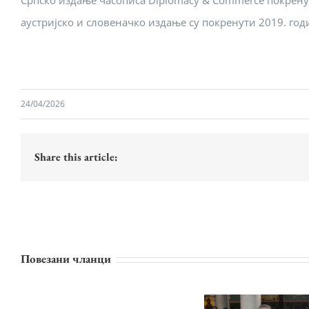
Српско издање часописа Diplomacy & Commerce покренуто 
аустријско и словеначко издање су покренути 2019. год
24/04/2026
Share this article:
Повезани чланци