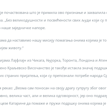
а је почаствована што је примила ово признање и захвалила
. „Без великодушности и посвећености свих људи који су п
 наше заједничке напоре.
ама да наставимо нашу мисију помагања онима којима је то 
ијем животу.“
јама Лајфлајн из Чикага, Њујорка, Торонта, Лондона и Атин
но Краљевско Височанство је такође истакла значај подршке
х страних пријатеља, који су препознали потребе народа Ср
 рекао: „Веома сам поносан на своју драгу супругу због ов
но, велика част, али и велика одговорност, јер оно подразу
инцезе Катарине да помаже и пружи подршку онима којима је