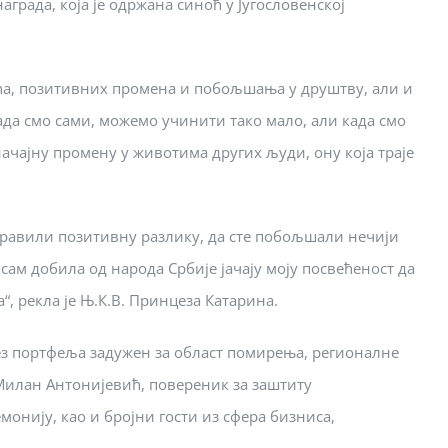
рада, која је одржана синоћ у Југословенској
ућа, позитивних промена и побољшања у друштву, али и
ада смо сами, можемо учинити тако мало, али када смо
чајну промену у животима других људи, ону која траје
направили позитивну разлику, да сте побољшали нечији
 сам добила од народа Србије јачају моју посвећеност да
“, рекла је Њ.К.В. Принцеза Катарина.
ез портфеља задужен за област помирења, регионалне
Милан Антонијевић, повереник за заштиту
монију, као и бројни гости из сфера бизниса,