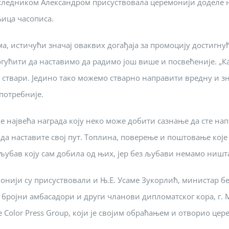
следником Александром присуствовала церемонији доделе наг
њица часописа.
а, истичући значај оваквих догађаја за промоцију достигн
огућити да наставимо да радимо још више и посвећеније. „К
твари. Једино тако можемо стварно направити вредну и зна
потребније.
 је највећа награда коју неко може добити сазнање да сте 
 да наставите свој пут. Топлина, поверење и поштовање које
а љубав коју сам добила од њих, јер без љубави немамо ништа
нији су присуствовали и Њ.Е. Усаме Зукорлић, министар б
бројни амбасадори и други чланови дипломатског кора, г. 
Color Press Group, који је својим обраћањем и отворио цере