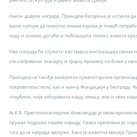
уметности, културе и јавног живота Србије.
Након доделе награде, Принцеза Катарина је истакла д
њене напоре да помогне онима којима је помоћ потребна
наду и осмехе, дотаћи и побољшати толико живота кроз
Ова награда ће служити као трајна инспирација свима н
сте направили значајну и трајну промену на боље у неч
Принцеза се такође захвалила хуманитарним организаци
покровитељством, као и њеној Фондацији у Београду. Ње
отаџбине, није заборавила нашу земљу, али и свих наши
Њ.К.В. Престолонаследник Александар је овом приликом
пружаа подршке нашем народу. Свако признање је, нарав
тога да се награда заслужи. Како је животна мисија Пр