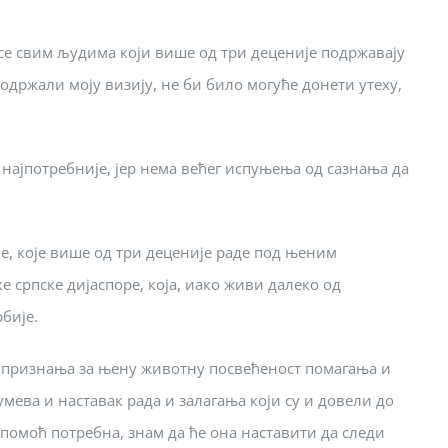
 се свим људима који више од три деценије подржавају
одржали моју визију, не би било могуће донети утеху,
најпотребније, јер нема већег испуњења од сазнања да
е, које више од три деценије раде под њеним
 српске дијаспоре, која, иако живи далеко од
бије.
ог признања за њену животну посвећеност помагања и
мева и наставак рада и залагања који су и довели до
 помоћ потребна, знам да ће она наставити да следи