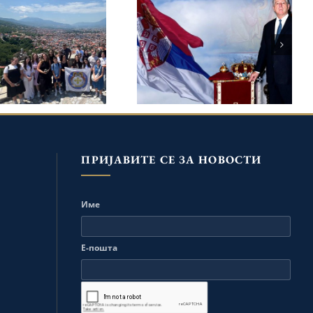
ПРЕСТОЛОНАСЛЕДНИК
ТЊА ШКОЛА У
АЛЕКСАНДАР НА
РИЗРЕНУ ПОД
РОЂЕНДАН ОБЕЛЕЖАВА
РОВИТЕЉСТВОМ
25. ГОДИШЊИЦУ
ЦА НАСЛЕДНИКА
ПОВРАТКА У ОТАЏБИНУ
ПА И ПРИНЦЕЗЕ
ДАНИЦЕ
ПРИЈАВИТЕ СЕ ЗА НОВОСТИ
Име
Е-пошта