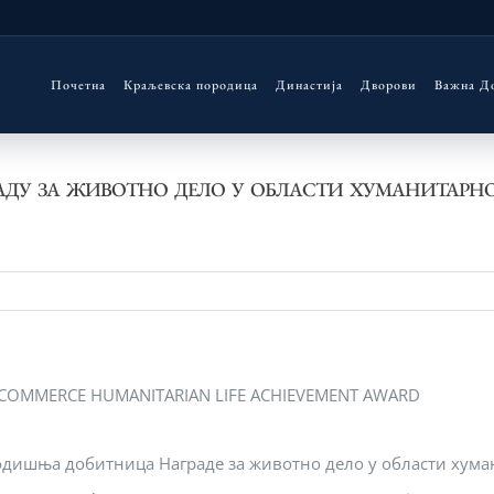
Почетна
Краљевска породица
Династија
Дворови
Важна Д
АДУ ЗА ЖИВОТНО ДЕЛО У ОБЛАСТИ ХУМАНИТАРНОГ
годишња добитница Награде за животно дело у области хум