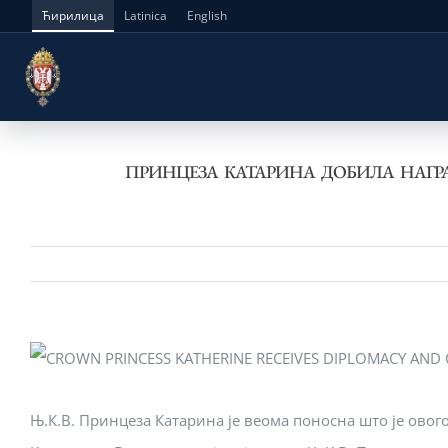
Skip
Ћирилица
Latinica
English
to
content
ПРИНЦЕЗА КАТАРИНА ДОБИЛА НАГР
Њ.К.В. Принцеза Катарина је веома поносна што је ово