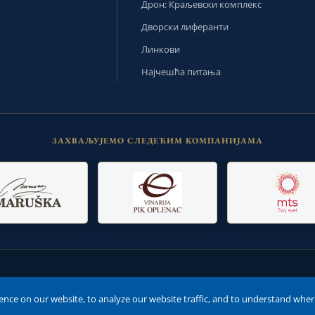
Дрон: Краљевски комплекс
Дворски лиферанти
Линкови
Најчешћа питања
ЗАХВАЉУЈЕМО СЛЕДЕЋИМ КОМПАНИЈАМА
тходног одобрења администратора.
nce on our website, to analyze our website traffic, and to understand wher
иво је законом.