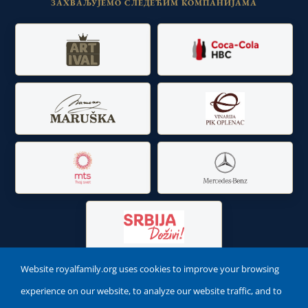
ЗАХВАЉУЈЕМО СЛЕДЕЋИМ КОМПАНИЈАМА
Website royalfamily.org uses cookies to improve your browsing
experience on our website, to analyze our website traffic, and to
Краљевска породица Србије – сва права задржана