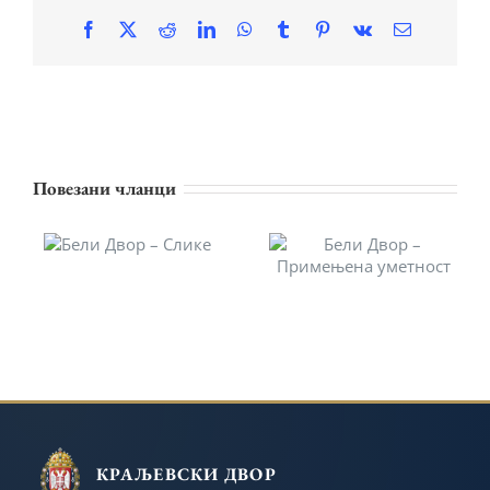
Facebook
X
Reddit
LinkedIn
WhatsApp
Tumblr
Pinterest
Vk
Email
Повезани чланци
Бели Двор –
Бели Двор –
Слике
Примењена уметност
КРАЉЕВСКИ ДВОР