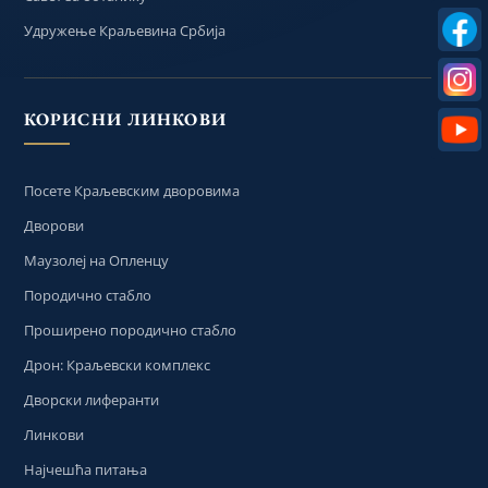
Удружење Краљевина Србија
КОРИСНИ ЛИНКОВИ
Посете Краљевским дворовима
Дворови
Маузолеј на Опленцу
Породично стабло
Проширено породично стабло
Дрон: Краљевски комплекс
Дворски лиферанти
Линкови
Најчешћа питања