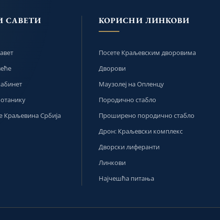
И САВЕТИ
КОРИСНИ ЛИНКОВИ
авет
Посете Краљевским дворовима
веће
Дворови
кабинет
Маузолеј на Опленцу
ботанику
Породично стабло
 Краљевина Србија
Проширено породично стабло
Дрон: Краљевски комплекс
Дворски лиферанти
Линкови
Најчешћа питања