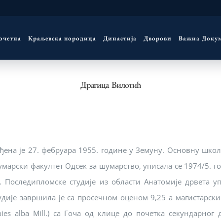
очетна
Краљевска породица
Династија
Дворови
Важна Доку
Драгица Вилотић
ђена је 27. фебруара 1955. године у Земуну. Основну школ
марски факултет Одсек за шумарство, уписала се 1974/5. г
. Последипломске студије из области Анатомије дрвета у
удије завршила је са просечном оценом 9,25 а магистарски
bies alba Mill.) са Гоча од клице до почетка секундарног