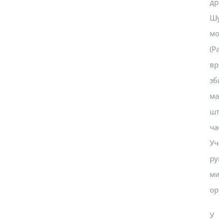
др
Шу
мо
(P
вр
зб
ма
шт
ча
Уч
ру
ми
ор
У 