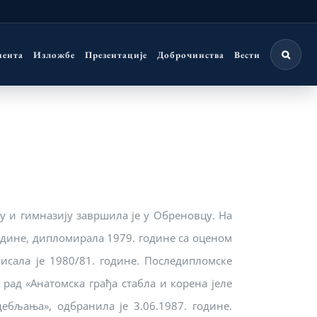
мента
Изложбе
Презентације
Доброчинства
Вести
у и гимназију завршила је у Обреновцу. На
одине, дипломирала 1979. године са оценом
писала је 1980/81. године. Последипломске
 рад «Анатомска грађа стабла и корена јеле
 дебљања», одбранила је 3.06.1987. године.