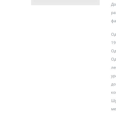
До
ра
фа
Од
19
Од
Од
ле
ур
до
ко
Шу
ме