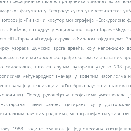
вно прерађивачке школе, приручника «Биологија» за пол
марског факултета у Београду; аутор универзитетског уџ
нографије «Гинко» и коаутор монографија: «Екскурзиона ф
ančić Purkyne) на подручју Националног парка Тара»; «Мед
ста НП «Тара» и «Еводија окружена биљном заједницом». За
ирку узорака шумских врста дрвећа, коју непрекидно д
кроскопске и микроскопске грађе економски значајних врст
о самостално, што са другим ауторима укупно 238 ра
сописима међународног значаја, у водећим часописима н
ествовала је у реализацији већег броја научно истраживачки
ководилац. Поред руковођења пројектима учествовала ј
нистарства. Њени радови цитирани су у докторским 
игиналним научним радовима, монографијама и универзит
току 1988. године обавила је једномесечну специјализ