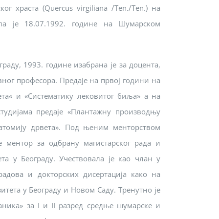
г храста (Quercus virgiliana /Ten./Ten.) на
ла је 18.07.1992. године на Шумарском
раду, 1993. године изабрана је за доцента,
вног професора. Предаје на првој години на
та« и «Систематику лековитог биља» а на
студијама предаје «Плантажну производњу
атомију дрвета». Под њеним менторством
 ментор за одбрану магистарског рада и
та у Београду. Учествовала је као члан у
радова и докторских дисертација како на
тета у Београду и Новом Саду. Тренутно је
аника» за I и II разред средње шумарске и