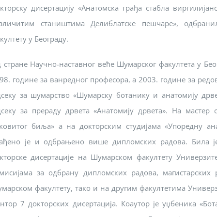
кторску дисертацију «Анатомска грађа стабла виргилијанско
зличитим стаништима Делиблатске пешчаре», одбрани
култету у Београду.
 стране Научно-наставног веће Шумарског факултета у Беог
98. године за ванредног професора, а 2003. године за редо
секу за шумарство «Шумарску ботанику и анатомију дрве
секу за прераду дрвета «Анатомију дрвета». На мастер 
ковитог биља» а на докторским студијама «Упоредну ан
ађено је и одбрањено више дипломских радова. Била је
кторске дисертације на Шумарском факултету Универзите
мисијама за одбрану дипломских радова, магистарских 
марском факултету, тако и на другим факултетима Универзи
нтор 7 докторских дисертација. Коаутор је уџбеника «Бот