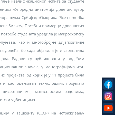
агање квалификационог испита за студенте
беника «Упоредна анатомија дрвета»; аутор
лора шума Србије»; «Оморика-Picea omorika
оносне биљке»; Посебни примерци дрвенастих
 потребе студената урадила је макроскопску
опуњава, као и многобројне дијапозитиве
а дрвећа. До сада објавила је и саопштила
дова. Радови су публиковани у водећим
ационалног значаја, у монографијама итд.
х пројеката, од којих је у 11 пројекта била
е и као оцењивач технолошких пројеката
дисертацијама, магистарским радовима,
етски уџбеницима.
ацију у Ташкенту (СССР) на истраживању