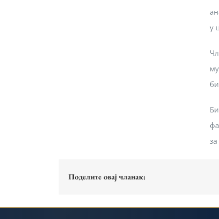
ан
у 
Чл
му
би
Би
фа
за
Поделите овај чланак: