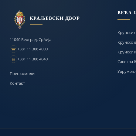
ВЕЋА 
КРАЉЕВСКИ ДВОР
Крунски с
11040 Београд, Србија
Крунско 
+381 11 306 4000
☎
Крунски 
+381 11 306 4040
▤
Савет за 
Удружење
Прес комплет
Контакт