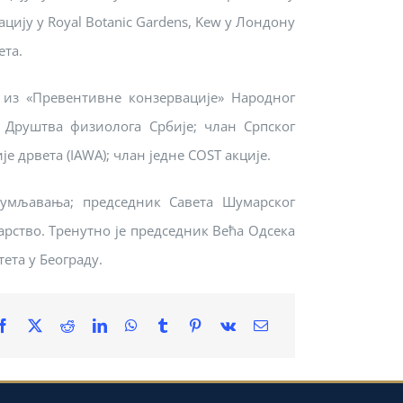
ацију у Royal Botanic Gardens, Kew у Лондону
ета.
е из «Превентивне конзервације» Народног
н Друштва физиолога Србије; члан Српског
 дрвета (IAWA); члан једне COST акције.
шумљавања; председник Савета Шумарског
арство. Тренутно је председник Већа Одсека
ета у Београду.