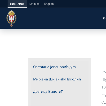
Skip
Ћирилица
Latinica
English
to
П
content
Светлана Јовановић-Југа
Ро
Мирјана Шијачић-Николић
Шу
10
Драгица Вилотић
ст
(A