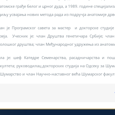
атомске грађе белог и црног дуда, а 1989. године специјализ
циљу усвајања нових метода рада из подручја анатомије дрв
ан је Програмског савета за мастер и докторске студиј
зеја. Учесник је: члан Друштва генетичара Србије; чла
олошког друштва; члан Међународног удружења из анатомије
ла је: шеф Катедре Семенарства, расадничарства и по
култета; руководилац докторских студија на Одсеку за Шум
 Шумарство и члан Научно-наставног већа Шумарског факулт