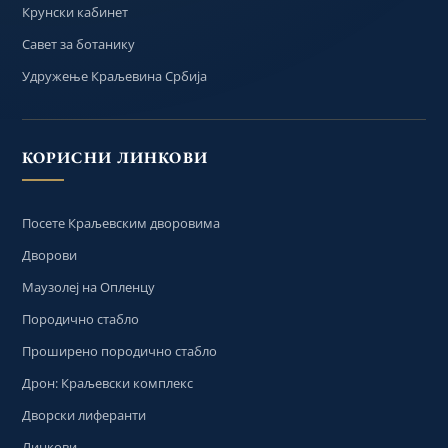
Крунски кабинет
Савет за ботанику
Удружење Краљевина Србија
КОРИСНИ ЛИНКОВИ
Посете Краљевским дворовима
Дворови
Маузолеј на Опленцу
Породично стабло
Проширено породично стабло
Дрон: Краљевски комплекс
Дворски лиферанти
Линкови