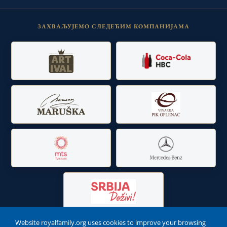
ЗАХВАЉУЈЕМО СЛЕДЕЋИМ КОМПАНИЈАМА
Website royalfamily.org uses cookies to improve your browsing