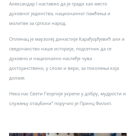
Александар I наставио да је гради као место
духовног јединства, националног памћења и
молитве за српски народ.
Опленац је маузолеј династије Карађорђевић али и
сведочанство наше историје, подсетник да се
духовно и национално наслеђе чува
достојанствено, у слози и вери, за поколења која
долазе.
Нека нас Свети Георгије укрепи у добру, мудрости и
служењу отаџбини“ поручио је Принц Филип.