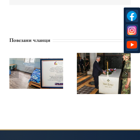
ПРИНЦЕЗА
Повезани чланци
КАТАРИНА И
ЛАЈФЛАЈН
КРАЉЕВСКА
ЧИКАГО
ПОРОДИЦА
НАСТАВЉАЈУ
ОДАЛА ПОЧАСТ
ПОДРШКУ
КАРАЂОРЂУ НА
ЗАВОДУ ЗА
ОПЛЕНЦУ НА 209.
ВАСПИТАЊЕ
ГОДИШЊИЦУ
ДЕЦЕ И
СМРТИ
ОМЛАДИНЕ У
БЕОГРАДУ