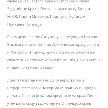
славе цркве Светог Ђорђа на Опленцу и славе
Задужбине Краља Петра I, а са њима су били и
Њ.К.В. Принц Михаило, Принцеза Љубица и
Принцеза Наталија.
Свету архијерејску Литургију је предводио Његово
Високопреосвештенство Архиепископ крагујевачки
и Митрополит шумадијски г. Јован, уз саслужење
свештеника опленачког намесништва, након чега је
и пресечен славски колач.
„Свети Георгије нас учи да су вера, жртва и
истрајност темељи на којима се подижу и народ и
држава. Управо је на тим вредностима краљ Петар I
утемељио своју задужбину на Опленцу, а краљ