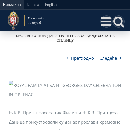
Skip
Ћирилица
Latinica
English
to
content
КРАЉЕВСКА ПОРОДИЦА НА ПРОСЛАВИ ЂУРЂЕВДАНА НА
ОПЛЕНЦУ
Претходно
Следеће
Њ.К.В. Принц Наследник Филип и Њ.К.В. Принцеза
Даница присуствовали су данас прослави храмовне