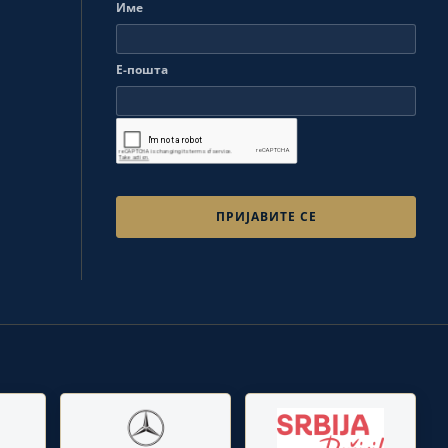
Име
Е-пошта