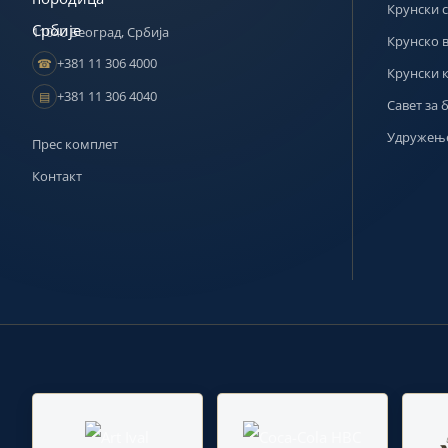
Крунски с
11040 Београд, Србија
Крунско 
+381 11 306 4000
☎
Крунски 
+381 11 306 4040
▤
Савет за 
Удружење
Прес комплет
Контакт