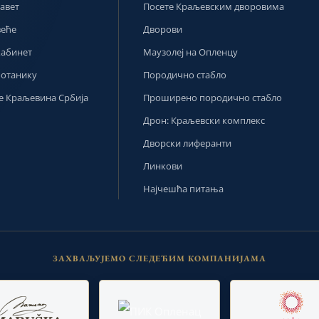
авет
Посете Краљевским дворовима
веће
Дворови
кабинет
Маузолеј на Опленцу
ботанику
Породично стабло
 Краљевина Србија
Проширено породично стабло
Дрон: Краљевски комплекс
Дворски лиферанти
Линкови
Најчешћа питања
ЗАХВАЉУЈЕМО СЛЕДЕЋИМ КОМПАНИЈАМА