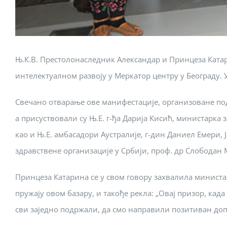
Њ.К.В. Престолонаследник Александар и Принцеза Ката
интелектуалном развоју у Меркатор центру у Београду.
Свечано отварање ове манифестације, организоване по
а присуствовали су Њ.Е. г-ђа Дарија Кисић, министарка 
као и Њ.Е. амбасадори Аустралије, г-дин Даниел Емери,
здравствене организације у Србији, проф. др Слободан 
Принцеза Катарина се у свом говору захвалила минист
пружају овом базару, и такође рекла: „Овај призор, кад
сви заједно подржали, да смо направили позитиван до