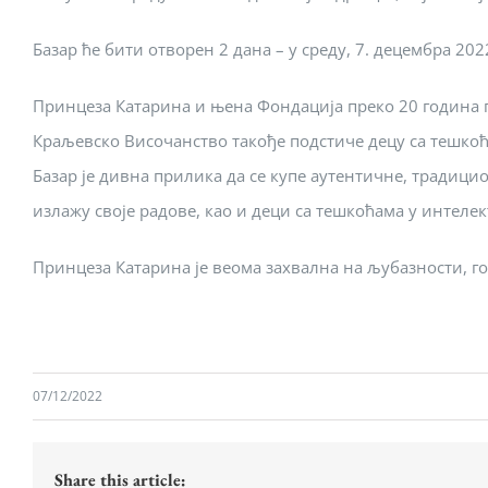
Базар ће бити отворен 2 дана – у среду, 7. децембра 2022
Принцеза Катарина и њена Фондација преко 20 година п
Краљевско Височанство такође подстиче децу са тешкоћа
Базар је дивна прилика да се купе аутентичне, традиц
излажу своје радове, као и деци са тешкоћама у интеле
Принцеза Катарина је веома захвална на љубазности, г
07/12/2022
Share this article: