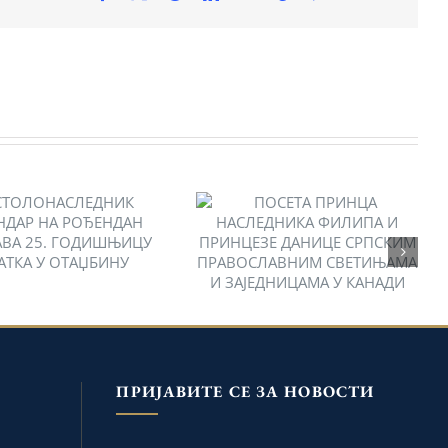
ПОСЕТА ПРИНЦА
НАСЛЕДНИКА ФИЛИПА
ТОЛОНАСЛЕДНИК
И ПРИНЦЕЗЕ ДАНИЦЕ
ЕКСАНДАР НА
СРПСКИМ
НДАН ОБЕЛЕЖАВА
ПРАВОСЛАВНИМ
. ГОДИШЊИЦУ
СВЕТИЊАМА И
ТКА У ОТАЏБИНУ
ЗАЈЕДНИЦАМА У
КАНАДИ
ПРИЈАВИТЕ СЕ ЗА НОВОСТИ