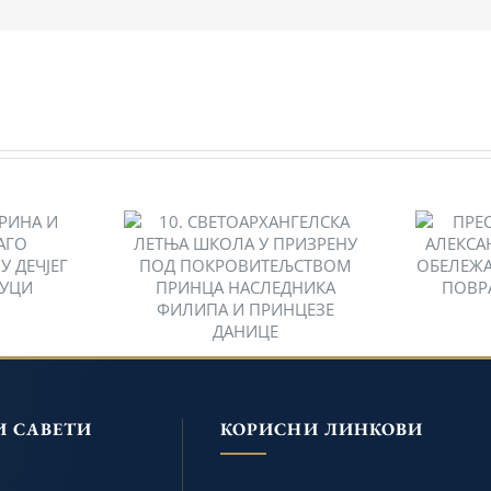
10. СВЕТОАРХАНГЕЛСКА
АРИНА
ПРЕС
ЛЕТЊА ШКОЛА У
КАГО
АЛ
ПРИЗРЕНУ ПОД
НОВУ
РОЂЕ
ПОКРОВИТЕЉСТВОМ
 У
25
ПРИНЦА НАСЛЕДНИКА
И
ПОВРА
ФИЛИПА И ПРИНЦЕЗЕ
ДАНИЦЕ
И САВЕТИ
КОРИСНИ ЛИНКОВИ