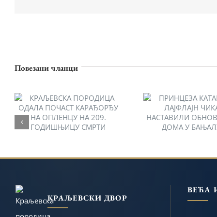
Повезани чланци
КРАЉЕВСКА ПОРОДИЦА
ПРИНЦЕЗА КАТ
ОДАЛА ПОЧАСТ
И ЛАЈФЛАЈН ЧИ
КАРАЂОРЂУ НА
НАСТАВИЛИ ОБ
ОПЛЕНЦУ НА 209.
ДЕЧЈЕГ ДОМА
ГОДИШЊИЦУ СМРТИ
БАЊАЛУЦ
ВЕЋА 
КРАЉЕВСКИ ДВОР