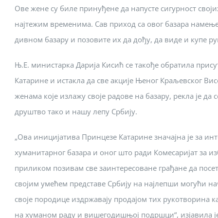
Ове жене су биле принуђене да напусте сигурност свој
најтежим временима. Сав приход са овог базара намењен
дивном базару и позовите их да дођу, да виде и купе р
Њ.Е. министарка Дарија Кисић се такође обратила прису
Катарине и истакла да све акције Њеног Краљевског Вис
женама које излажу своје радове на базару, рекла је да с
друштво тако и нашу лепу Србију.
„Ова иницијатива Принцезе Катарине значајна је за инт
хуманитарног базара и оног што ради Комесаријат за изб
приликом позивам све заинтересоване грађане да посет
својим умећем представе Србију на најлепши могући н
своје породице издржавају продајом тих рукотворина к
на хуманом раду и вишегодишњој подршци“, изјавила је