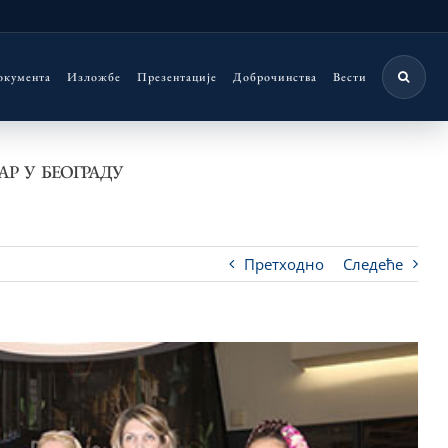
окумента
Изложбе
Презентације
Доброчинства
Вести
Р У БЕОГРАДУ
Претходно
Следеће