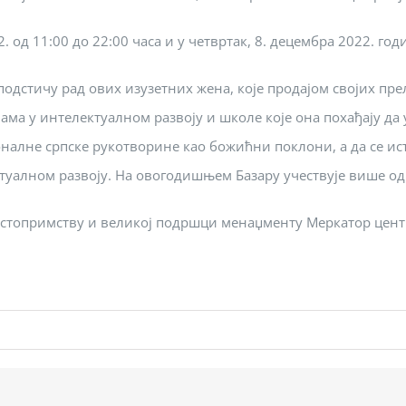
. од 11:00 до 22:00 часа и у четвртак, 8. децембра 2022. год
одстичу рад ових изузетних жена, које продајом својих пр
ма у интелектуалном развоју и школе које она похађају да у
ионалне српске рукотворине као божићни поклони, а да се 
ктуалном развоју. На овогодишњем Базару учествује више од
остопримству и великој подршци менаџменту Меркатор центр