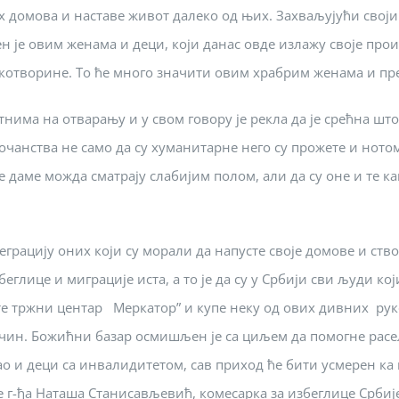
их домова и наставе живот далеко од њих. Захваљујући свој
 је овим женама и деци, који данас овде излажу своје прои
укотворине. То ће много значити овим храбрим женама и пре
тнима на отварању и у свом говору је рекла да је срећна шт
очанства не само да су хуманитарне него су прожете и ното
е даме можда сматрају слабијим полом, али да су оне и те как
еграцију оних који су морали да напусте своје домове и ств
еглице и миграције иста, а то је да су у Србији сви људи к
е тржни центар Меркатор” и купе неку од ових дивних руко
ачин. Божићни базар осмишљен је са циљем да помогне расе
ао и деци са инвалидитетом, сав приход ће бити усмерен к
 г-ђа Наташа Станисављевић, комесарка за избеглице Србиј