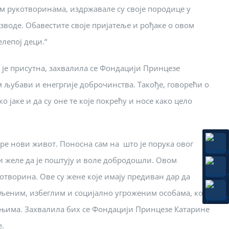
им рукотворинама, издржавале су своје породице у
зводе. Обавестите своје пријатеље и рођаке о овом
лепој деци.“
о је присутна, захвалила се Фондацији Принцезе
м љубави и енегргије доброчинства. Такође, говорећи о
о јаке и да су оне те које покрећу и носе како цело
оре нови живот. Поносна сам на што је порука овог
оји желе да је поштују и воле добродошли. Овом
творина. Ове су жене које имају предиван дар да
љеним, избеглим и социјално угроженим особама, које
а њима. Захвалила бих се Фондацији Принцезе Катарине
е.