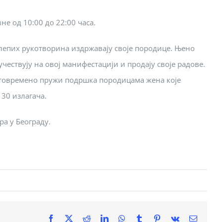
ине од 10:00 до 22:00 часа.
елепих рукотворина издржавају своје породице. Њено
чествују на овој манифестацији и продају своје радове.
истовремено пружи подршка породицама жена које
 30 излагача.
а у Београду.
Facebook
X
Reddit
LinkedIn
WhatsApp
Tumblr
Pinterest
Vk
Email