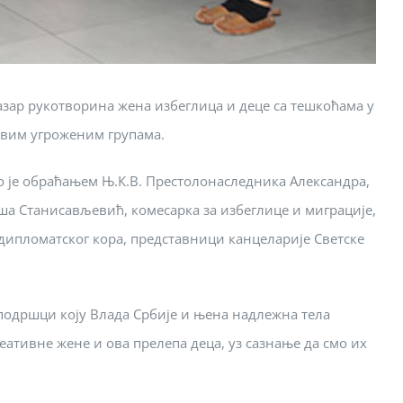
зар рукотворина жена избеглица и деце са тешкоћама у
овим угроженим групама.
 је обраћањем Њ.К.В. Престолонаследника Александра,
таша Станисављевић, комесарка за избеглице и миграције,
 дипломатског кора, представници канцеларије Светске
подршци коју Влада Србије и њена надлежна тела
реативне жене и ова прелепа деца, уз сазнање да смо их