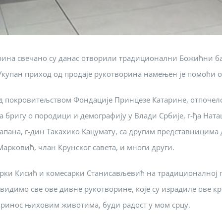
рина свечано су данас отворили традиционални Божићни ба
 Укупан приход од продаје рукотворина намењен је помоћи 
д покровитељством Фондације Принцезе Катарине, отпочело
за бригу о породици и демографију у Влади Србије, г-ђа На
 Јапана, г-дин Такахико Кацумату, са другим представницима
Марковић, члан Крунског савета, и многи други.
арки Кисић и комесарки Станисављевић на традиционалној 
а видимо све ове дивне рукотворине, које су израдиле ове к
принос њиховим животима, буди радост у мом срцу.