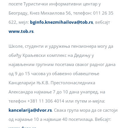
посете Туристички информативни центар у
Београду, Кнез Михаилова 56, телефон: 011 26 35
622, мејл:
bginfo.knezmihailova@tob.rs
, вебсајт
www.tob.rs
.
Школе, студенти и удружења пензионера могу да
обиђу Краљевски комплекс на Дедињу у
најављеним групним посетама сваког радног дана
од 9 до 15 часова уз обавезно обавештење
Канцеларији Њ.К.В. Престолонаследника
Александра најмање 7 до 10 дана унапред, на
телефон +381 11 306 4014 или путем и-мејла:
kancelarija@dvor.rs
. Свака група мора да се састоји
од најмање 10 а највише 40 посетилаца. Вебсајт: