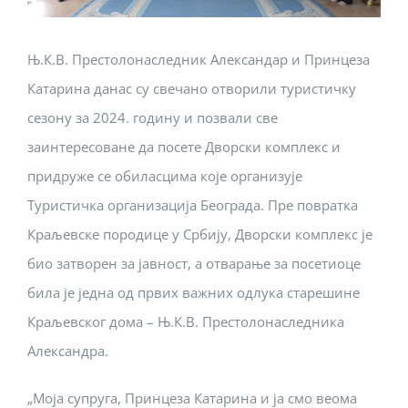
Њ.К.В. Престолонаследник Александар и Принцеза
Катарина данас су свечано отворили туристичку
сезону за 2024. годину и позвали све
заинтересоване да посете Дворски комплекс и
придруже се обиласцима које организује
Туристичка организација Београда. Пре повратка
Краљевске породице у Србију, Дворски комплекс је
био затворен за јавност, а отварање за посетиоце
била је једна од првих важних одлука старешине
Краљевског дома – Њ.К.В. Престолонаследника
Александра.
„Моја супруга, Принцеза Катарина и ја смо веома