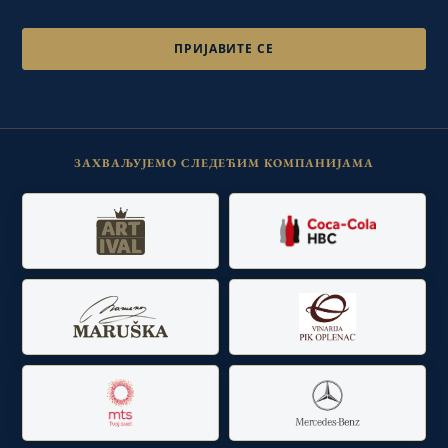
ЗАХВАЉУЈЕМО СЛЕДЕЋИМ КОМПАНИЈАМА