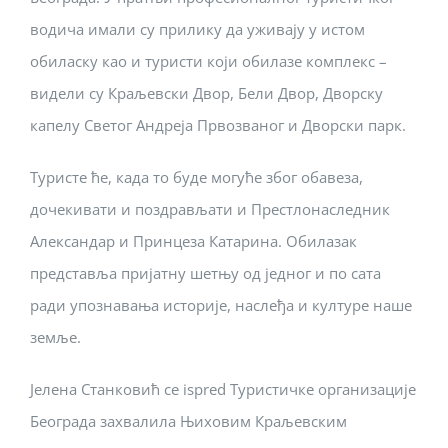
водича имали су прилику да уживају у истом
обиласку као и туристи који обилазе комплекс –
видели су Краљевски Двор, Бели Двор, Дворску
капелу Светог Андреја Првозваног и Дворски парк.
Туристе ће, када то буде могуће због обавеза,
дочекивати и поздрављати и Престлонаследник
Александар и Принцеза Катарина. Обилазак
представља пријатну шетњу од једног и по сата
ради упознавања историје, наслеђа и културе наше
земље.
Јелена Станковић се ispred Туристичке организације
Београда захвалила Њиховим Краљевским