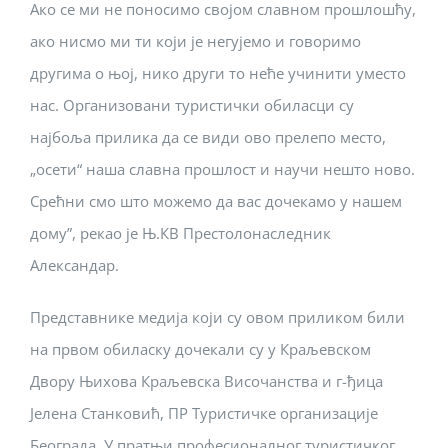
Ако се ми не поносимо својом славном прошлошћу,
ако нисмо ми ти који је негујемо и говоримо
другима о њој, нико други то неће учинити уместо
нас. Организовани туристички обиласци су
најбоља прилика да се види ово прелепо место,
„осети“ наша славна прошлост и научи нешто ново.
Срећни смо што можемо да вас дочекамо у нашем
дому”, рекао је Њ.КВ Престолонаследник
Александар.
Представнике медија који су овом приликом били
на првом обиласку дочекали су у Краљевском
Двору Њихова Краљевска Височанства и г-ђица
Јелена Станковић, ПР Туристичке организације
Београда. У пратњи професионалног туристичког