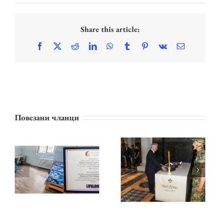
Share this article:
Facebook
X
Reddit
LinkedIn
WhatsApp
Tumblr
Pinterest
Vk
Email
ПРИНЦЕЗА
Повезани чланци
КАТАРИНА И
ЛАЈФЛАЈН
КРАЉЕВСКА
ЧИКАГО
ПОРОДИЦА
НАСТАВЉАЈУ
ОДАЛА ПОЧАСТ
ПОДРШКУ
КАРАЂОРЂУ НА
ЗАВОДУ ЗА
ОПЛЕНЦУ НА 209.
ВАСПИТАЊЕ
ГОДИШЊИЦУ
ДЕЦЕ И
СМРТИ