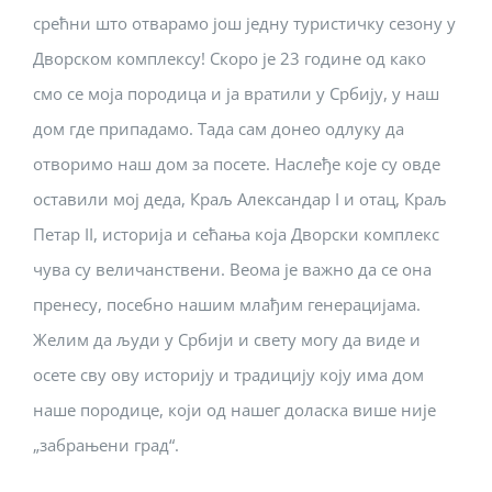
срећни што отварамо још једну туристичку сезону у
Дворском комплексу! Скоро је 23 године од како
смо се моја породица и ја вратили у Србију, у наш
дом где припадамо. Тада сам донео одлуку да
отворимо наш дом за посете. Наслеђе које су овде
оставили мој деда, Краљ Александар I и отац, Краљ
Петар II, историја и сећања која Дворски комплекс
чува су величанствени. Веома је важно да се онa
пренесу, посебно нашим млађим генерацијама.
Желим да људи у Србији и свету могу да виде и
осете сву ову историју и традицију коју има дом
наше породице, који од нашег доласка више није
„забрањени град“.