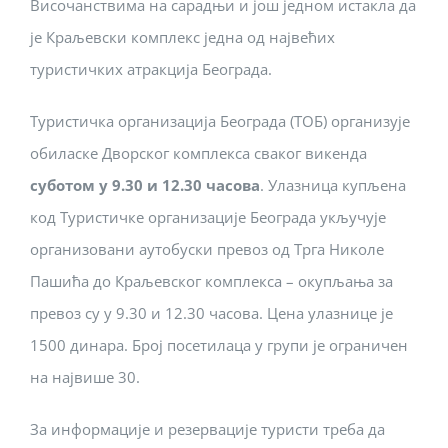
Височанствима на сарадњи и још једном истакла да
је Краљевски комплекс једна од највећих
туристичких атракција Београда.
Туристичка организација Београда (ТОБ) организује
обиласке Дворског комплекса сваког викенда
суботом у 9.30 и 12.30 часова
. Улазница купљена
код Туристичке организације Београда укључује
организовани аутобуски превоз од Трга Николе
Пашића до Краљевског комплекса – окупљања за
превоз су у 9.30 и 12.30 часова. Цена улазнице је
1500 динара. Број посетилаца у групи је ограничен
на највише 30.
За информације и резервације туристи треба да