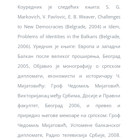
Коуредник је следећих књига: S. G.
Markovich, V. Pavlovic, E. B. Weaver, Challenges
to New Democracies (Belgrade, 2004) и Idem,
Problems of Identities in the Balkans (Belgrade,
2006). Уредник је књиге: Европа и западни
Балкан после великог проширења, Београд
2005, Објавио је монографију о српском
дипломати, економисти и историчару Ч.
Мијатовићу: Гроф Чедомиљ Мијатовић.
Викторијанац међу Србима, Досије и Правни
факултет, Београд 2006, и превео и
приредио његове мемоаре на српском: Гроф
Чедомиљ Мијатовић, Успомене балканског
дипломате, Радио телевизија Србије, 2008.