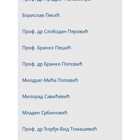
Борислав Пекић
Проф. др Слободан Перовић
Проф. Бранко Пешић
Проф. др Бранко Поповић
Миодраг-Мића Поповић
Милорад Савићевић
Младен Србиновић
Проф. др Ђорђе-Вид Томашевић