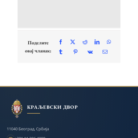
Поделите
овај чланак:
КРАЉЕВСКИ ДВОР
11040 Београд, Србија