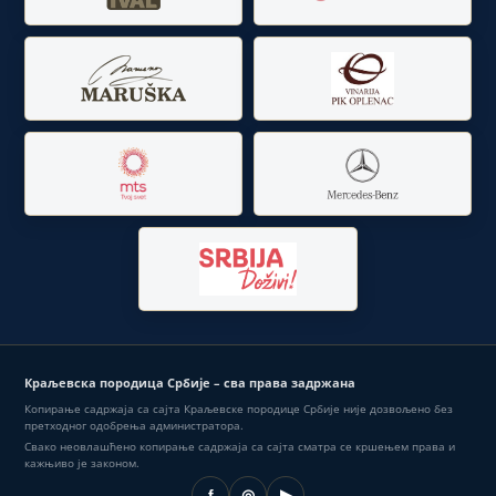
Краљевска породица Србије – сва права задржана
Копирање садржаја са сајта Краљевске породице Србије није дозвољено без
претходног одобрења администратора.
Свако неовлашћено копирање садржаја са сајта сматра се кршењем права и
кажњиво је законом.
f
◎
▶