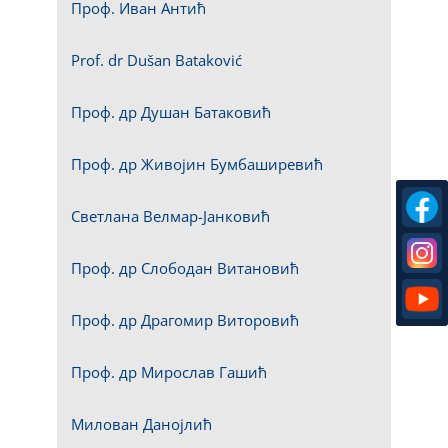
Проф. Иван Антић
Prof. dr Dušan Bataković
Проф. др Душан Батаковић
Проф. др Живојин Бумбаширевић
Светлана Велмар-Јанковић
Проф. др Слободан Витановић
Проф. др Драгомир Виторовић
Проф. др Мирослав Гашић
Милован Данојлић