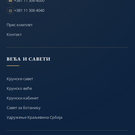
+381 11 306 4000
☎
+381 11 306 4040
▤
Прес комплет
Контакт
ВЕЋА И САВЕТИ
Крунски савет
Крунско веће
Крунски кабинет
Савет за ботанику
Удружење Краљевина Србија