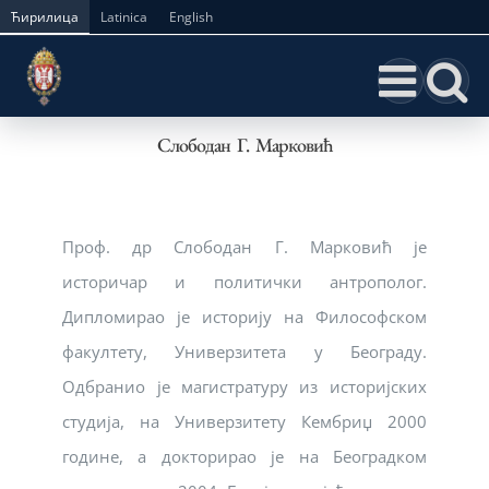
Skip
Ћирилица
Latinica
English
to
content
Слободан Г. Марковић
Проф. др Слободан Г. Марковић је
историчар и политички антрополог.
Дипломирао је историју на Философском
факултету, Универзитета у Београду.
Одбранио је магистратуру из историјских
студија, на Универзитету Кембриџ 2000
године, а докторирао је на Београдком