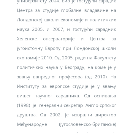
универзитету 2004. Био је гостујући сарадик
Центра за студије глобалне владавине на
Лондонској школи економије и политичких
наука 2005. и 2007, и гостујући сарадник
Хеленске опсерваторије и Центра за
југоисточну Европу при Лондонској школи
економије 2010. Од 2005. ради на Факултету
политичких наука у Београду, на коме је у
звању ванредног професора (од 2010). На
Институту за европске студије је у звању
вишег научног сарадника. Од оснивања
(1998) је генерални-секретар Англо-српског
друштва. Од 2002. је извршни директор
Међународне (Југословенско-британске)