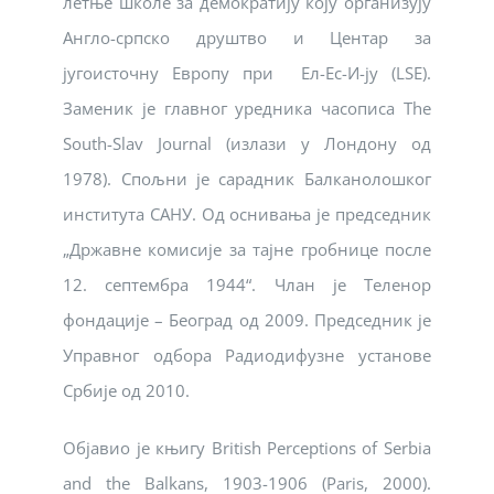
летње школе за демократију коју организују
Англо-српско друштво и Центар за
југоисточну Европу при Ел-Ес-И-ју (LSE).
Заменик је главног уредника часописа The
South-Slav Journal (излази у Лондону од
1978). Спољни је сарадник Балканолошког
института САНУ. Од оснивања је председник
„Државне комисије за тајне гробнице после
12. септембра 1944“. Члан је Теленор
фондације – Београд од 2009. Председник је
Управног одбора Радиодифузне установе
Србије од 2010.
Објавио је књигу British Perceptions of Serbia
and the Balkans, 1903-1906 (Paris, 2000).