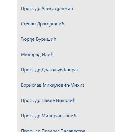
Проф. др Алекс Драгнић
Степан Драгојловић
Ђорђе Ђуришић
Милорад Илић
Проф. др Драгољуб Кавран
Борислав Михајловић-Михиз
Проф. др Павле Николић
Проф. др Милорад Павић
Проф. др Предраг Палавестра