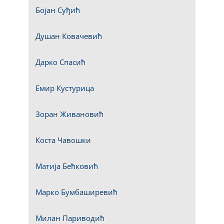
Бојан Суђић
Душан Ковачевић
Дарко Спасић
Емир Кустурица
Зоран Живановић
Коста Чавошки
Матија Бећковић
Марко Бумбаширевић
Милан Париводић