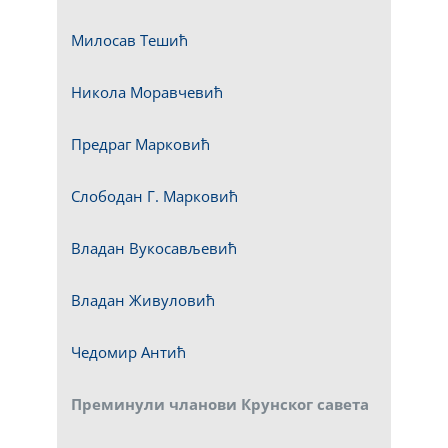
Милосав Тешић
Никола Моравчевић
Предраг Марковић
Слободан Г. Марковић
Владан Вукосављевић
Владан Живуловић
Чедомир Антић
Преминули чланови Крунског савета