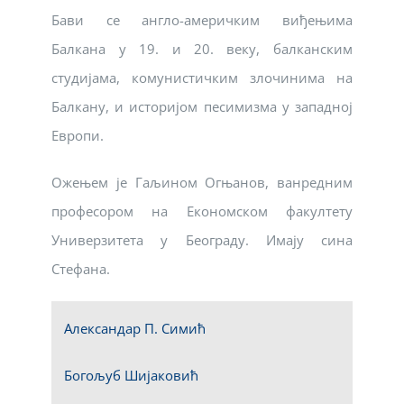
Бави се англо-америчким виђењима
Балкана у 19. и 20. веку, балканским
студијама, комунистичким злочинима на
Балкану, и историјом песимизма у западној
Европи.
Ожењем је Гаљином Огњанов, ванредним
професором на Економском факултету
Универзитета у Београду. Имају сина
Стефана.
Александар П. Симић
Богољуб Шијаковић