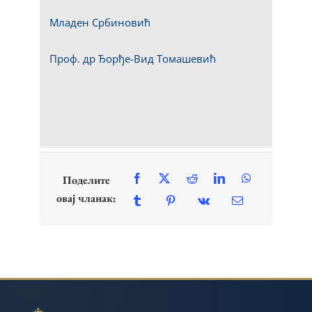
Младен Србиновић
Проф. др Ђорђе-Вид Томашевић
Поделите
овај чланак: