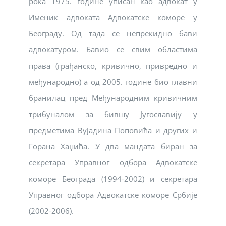
рока 1975. године уписан као адвокат у
Именик адвоката Адвокатске коморе у
Београду. Од тада се непрекидно бави
адвокатуром. Бавио се свим областима
права (грађанско, кривично, привредно и
међународно) а од 2005. године био главни
бранилац пред Међународним кривичним
трибуналом за бившу Југославију у
предметима Вујадина Поповића и других и
Горана Хаџића. У два мандата биран за
секретара Управног одбора Адвокатске
коморе Београда (1994-2002) и секретара
Управног одбора Адвокатске коморе Србије
(2002-2006).