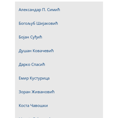
Александар П. Симић
Богољуб Шијаковић
Бојан Суђић
Душан Ковачевић
Дарко Спасић
Емир Кустурица
Зоран Живановић
Коста Чавошки