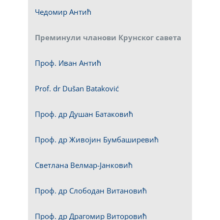
Чедомир Антић
Преминули чланови Крунског савета
Проф. Иван Антић
Prof. dr Dušan Bataković
Проф. др Душан Батаковић
Проф. др Живојин Бумбаширевић
Светлана Велмар-Јанковић
Проф. др Слободан Витановић
Проф. др Драгомир Виторовић