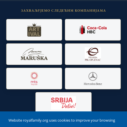
ЗАХВАЉУЈЕМО СЛЕДЕЋИМ КОМПАНИЈАМА
Website royalfamily.org uses cookies to improve your browsing