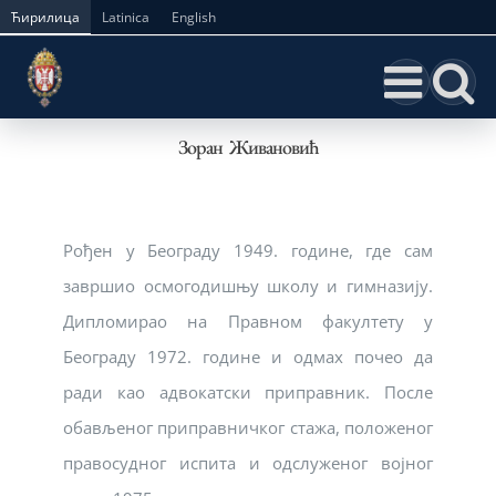
Skip
Ћирилица
Latinica
English
to
content
Зоран Живановић
Рођен у Београду 1949. године, где сам
завршио осмогодишњу школу и гимназију.
Дипломирао на Правном факултету у
Београду 1972. године и одмах почео да
ради као адвокатски приправник. После
обављеног приправничког стажа, положеног
правосудног испита и одслуженог војног