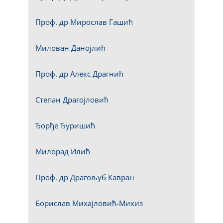
Проф. др Мирослав Гашић
Милован Данојлић
Проф. др Алекс Драгнић
Степан Драгојловић
Ђорђе Ђуришић
Милорад Илић
Проф. др Драгољуб Кавран
Борислав Михајловић-Михиз