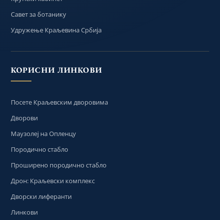
Савет за ботанику
Удружење Краљевина Србија
КОРИСНИ ЛИНКОВИ
Посете Краљевским дворовима
Дворови
Маузолеј на Опленцу
Породично стабло
Проширено породично стабло
Дрон: Краљевски комплекс
Дворски лиферанти
Линкови