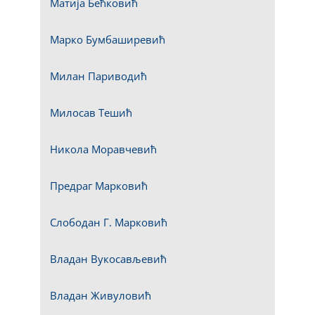
Матија Бећковић
Марко Бумбаширевић
Милан Париводић
Милосав Тешић
Никола Моравчевић
Предраг Марковић
Слободан Г. Марковић
Владан Вукосављевић
Владан Живуловић