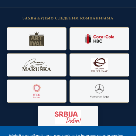
ЗАХВАЉУЈЕМО СЛЕДЕЋИМ КОМПАНИЈАМА
Website royalfamily.org uses cookies to improve your browsing