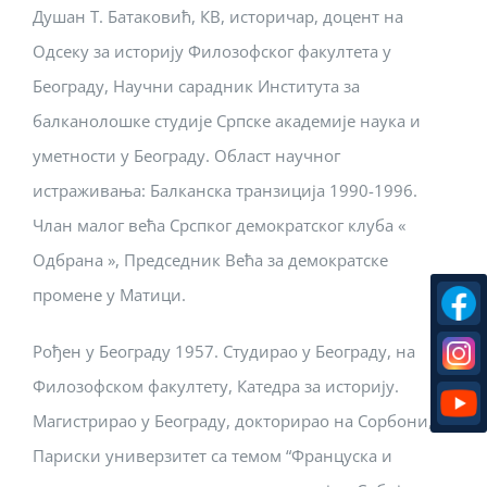
Душан Т. Батаковић, КВ, историчар, доцент на
Одсеку за историју Филозофског факултета у
Београду, Научни сарадник Института за
балканолошке студије Српске академије наука и
уметности у Београду. Област научног
истраживања: Балканска транзиција 1990-1996.
Члан малог већа Срспког демократског клуба «
Одбрана », Председник Већа за демократске
промене у Матици.
Рођен у Београду 1957. Студирао у Београду, на
Филозофском факултету, Катедра за историју.
Магистрирао у Београду, докторирао на Сорбони,
Париски универзитет са темом “Француска и