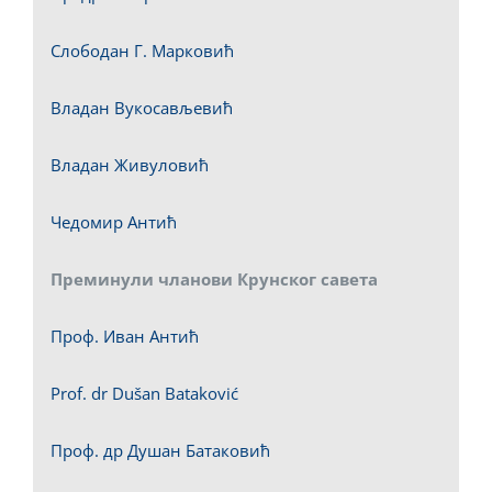
Слободан Г. Марковић
Владан Вукосављевић
Владан Живуловић
Чедомир Антић
Преминули чланови Крунског савета
Проф. Иван Антић
Prof. dr Dušan Bataković
Проф. др Душан Батаковић