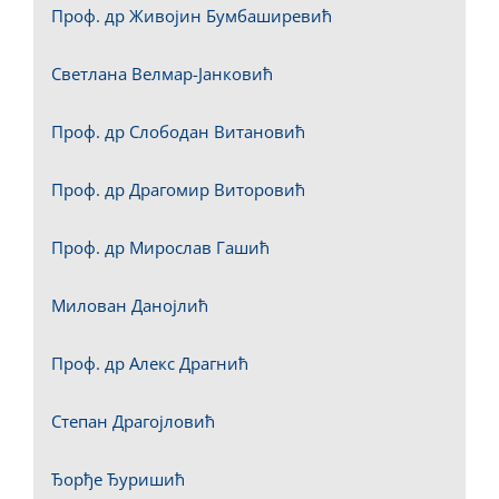
Проф. др Живојин Бумбаширевић
Светлана Велмар-Јанковић
Проф. др Слободан Витановић
Проф. др Драгомир Виторовић
Проф. др Мирослав Гашић
Милован Данојлић
Проф. др Алекс Драгнић
Степан Драгојловић
Ђорђе Ђуришић