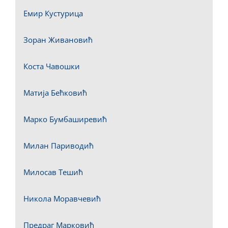
Емир Кустурица
Зоран Живановић
Коста Чавошки
Матија Бећковић
Марко Бумбаширевић
Милан Париводић
Милосав Тешић
Никола Моравчевић
Предраг Марковић