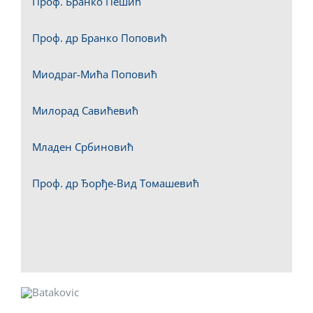
Проф. Бранко Пешић
Проф. др Бранко Поповић
Миодраг-Мића Поповић
Милорад Савићевић
Младен Србиновић
Проф. др Ђорђе-Вид Томашевић