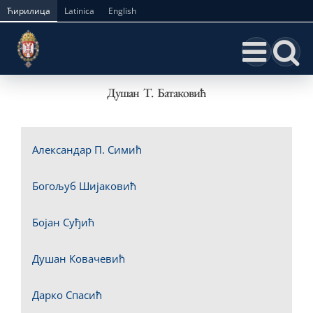
Skip
Ћирилица
Latinica
English
to
content
Душан Т. Батаковић
Александар П. Симић
Богољуб Шијаковић
Бојан Суђић
Душан Ковачевић
Дарко Спасић