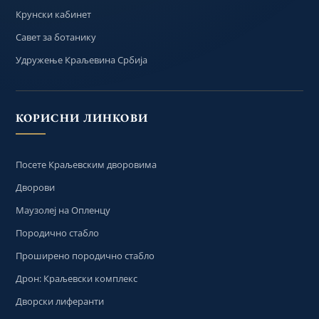
Крунски кабинет
Савет за ботанику
Удружење Краљевина Србија
КОРИСНИ ЛИНКОВИ
Посете Краљевским дворовима
Дворови
Маузолеј на Опленцу
Породично стабло
Проширено породично стабло
Дрон: Краљевски комплекс
Дворски лиферанти