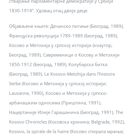
стварање парламентарне демократије у Србији
1830-1914”. Удовац отац двоје деце.
Објављене књиге: Дечанско питање (Београд, 1989),
Француска револуција 1789-1989 (Београд, 1989),
Косово и Метохија у српској историји (коаутор,
Београд, 1989), Савременици о Косову и Метохији
1850-1912 (Београд, 1989), Колубарска битка
(Београд, 1989), Le Kosovo-Metohija dans l’histoire
Serbe (Косово и Метохија у српској историји;
Lausanne, 1990), Косово и Метохија у српско-
арбанашким односима (Приштина, 1991),
Нацертаније Илије Гарашанина (Београд, 1991), The
Kosovo Chronicles (Косовска хроника; Belgrade, 1992),
Kosovo, la spirale de la haine (Косово спирала мржње;