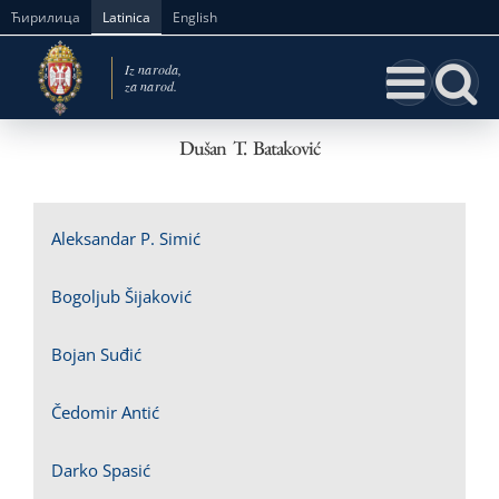
Skip
Ћирилица
Latinica
English
to
content
Dušan T. Bataković
Aleksandar P. Simić
Bogoljub Šijaković
Bojan Suđić
Čedomir Antić
Darko Spasić