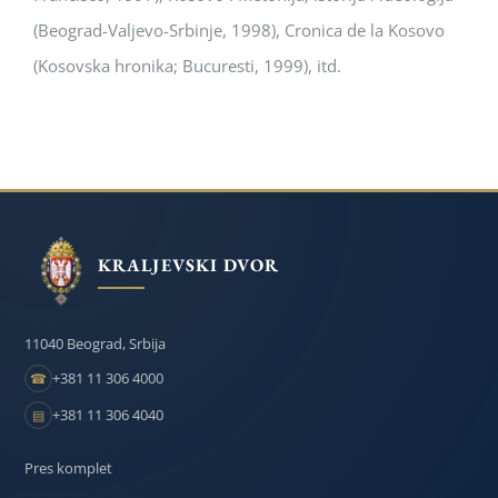
(Beograd-Valjevo-Srbinje, 1998), Cronica de la Kosovo
(Kosovska hronika; Bucuresti, 1999), itd.
KRALJEVSKI DVOR
11040 Beograd, Srbija
+381 11 306 4000
☎
+381 11 306 4040
▤
Pres komplet