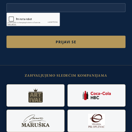
ZAHVALJUJEMO SLEDEĆIM KOMPANIJAMA