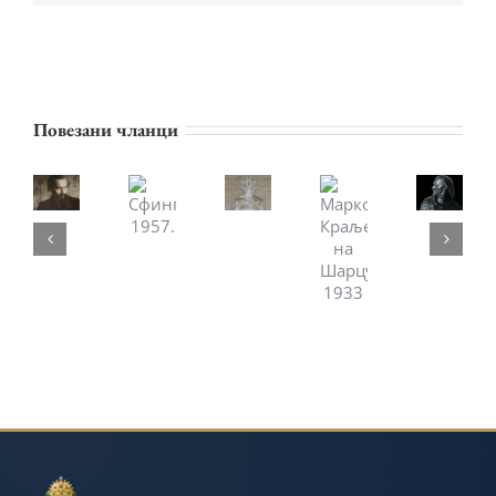
Повезани чланци
Повијест
Марко
Сфинга,
Биографија
Хрвата,1932-
Портрет
Краљевић
1957.
34
на
Шарцу,
1933