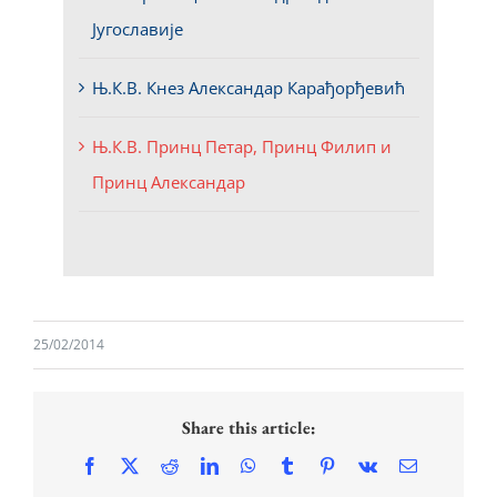
Југославије
Њ.К.В. Кнез Александар Карађорђевић
Њ.К.В. Принц Петар, Принц Филип и
Принц Александар
25/02/2014
Share this article:
Facebook
X
Reddit
LinkedIn
WhatsApp
Tumblr
Pinterest
Vk
Email