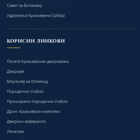
Савет за ботанику
Удружење Краљевина Србија
КОРИСНИ ЛИНКОВИ
Посете Краљевским дворовима
Дворови
Маузолеј на Опленцу
Породично стабло
Проширено породично стабло
Дрон: Краљевски комплекс
Дворски лиферанти
Линкови