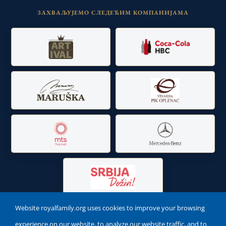
ЗАХВАЉУЈЕМО СЛЕДЕЋИМ КОМПАНИЈАМА
Website royalfamily.org uses cookies to improve your browsing
experience on our website, to analyze our website traffic, and to