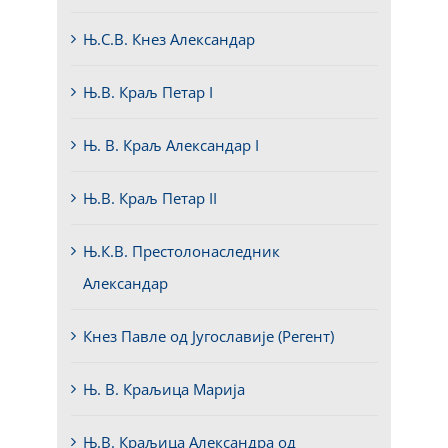
Њ.С.В. Кнез Александар
Њ.В. Краљ Петар I
Њ. В. Краљ Александар I
Њ.В. Краљ Петар II
Њ.К.В. Престолонаследник
Александар
Кнез Павле од Југославије (Регент)
Њ. В. Краљица Марија
Њ.В. Краљица Александра од