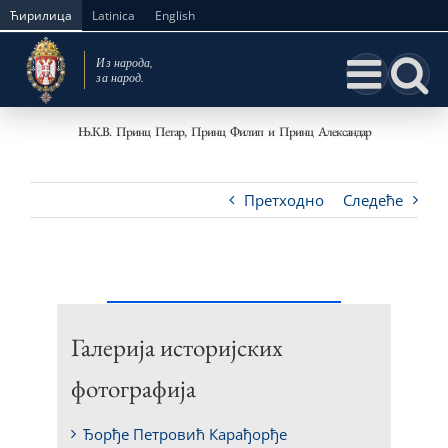
Skip
Ћирилица
Latinica
English
to
content
Њ.К.В. Принц Петар, Принц Филип и Принц Александар
Претходно
Следеће
Галерија историјских
фотографија
Ђорђе Петровић Карађорђе