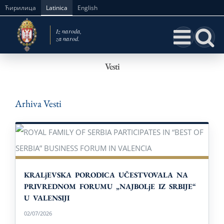
Skip
Ћирилица
Latinica
English
to
content
Vesti
Arhiva Vesti
KRALjEVSKA PORODICA UČESTVOVALA NA
PRIVREDNOM FORUMU „NAJBOLjE IZ SRBIJE“
U VALENSIJI
KRALjEVSKA PORODICA UČESTVOVALA NA
PRIVREDNOM FORUMU „NAJBOLjE IZ SRBIJE“
U VALENSIJI
02/07/2026