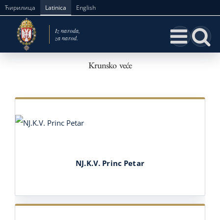
Skip
Ћирилица
Latinica
English
to
content
Krunsko veće
NJ.K.V. Princ Petar