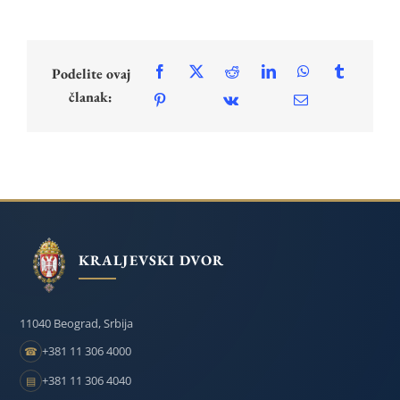
Podelite ovaj
članak:
KRALJEVSKI DVOR
11040 Beograd, Srbija
+381 11 306 4000
☎
+381 11 306 4040
▤