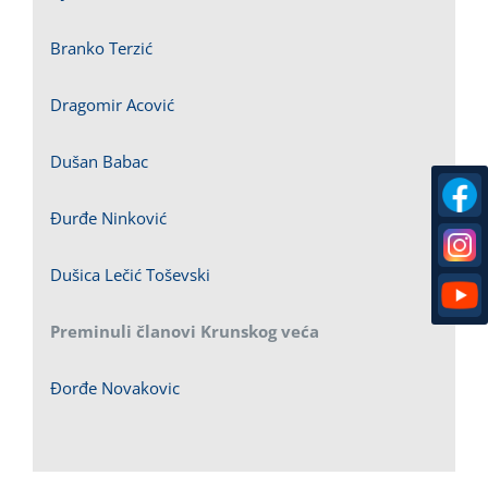
Branko Terzić
Dragomir Acović
Dušan Babac
Đurđe Ninković
Dušica Lečić Toševski
Preminuli članovi Krunskog veća
Đorđe Novakovic