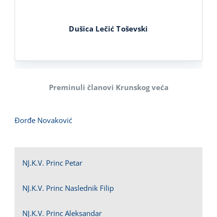
Dušica Lečić Toševski
Preminuli članovi Krunskog veća
Đorđe Novaković
NJ.K.V. Princ Petar
NJ.K.V. Princ Naslednik Filip
NJ.K.V. Princ Aleksandar