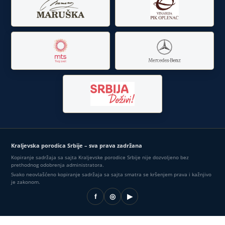
Kraljevska porodica Srbije – sva prava zadržana
Kopiranje sadržaja sa sajta Kraljevske porodice Srbije nije dozvoljeno bez
prethodnog odobrenja administratora.
Svako neovlašćeno kopiranje sadržaja sa sajta smatra se kršenjem prava i kažnjivo
je zakonom.
f
◎
▶