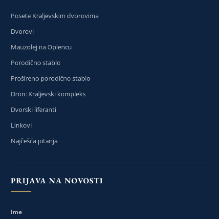
Posete Kraljevskim dvorovima
Dvorovi
Mauzolej na Oplencu
Porodično stablo
Prošireno porodično stablo
Dron: Kraljevski kompleks
Dvorski liferanti
Linkovi
Najčešća pitanja
PRIJAVA NA NOVOSTI
Ime