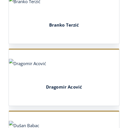
Branko Terzić
Dragomir Acović