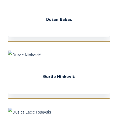
Dušan Babac
Đurđe Ninković