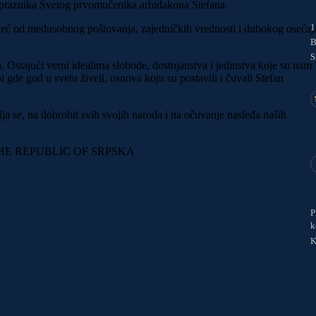
Nj.V. Kralj Aleksandar I
, praznika Svetog prvomučenika arhiđakona Stefana.
1
, već od međusobnog poštovanja, zajedničkih vrednosti i dubokog osećaj
Nj.V. Kraljica Marija od Jugoslavije
B
S
Knez Pavle od Jugoslavije (Regent)
. Ostajući verni idealima slobode, dostojanstva i jedinstva koje su nam
bi gde god u svetu živeli, osnova koju su postavili i čuvali Stefan
NJ.V. Kralj Petar II
a se, na dobrobit svih svojih naroda i na očuvanje nasleđa naših
Nj.V. Kraljica Aleksandra od Jugoslavije
P
k
K