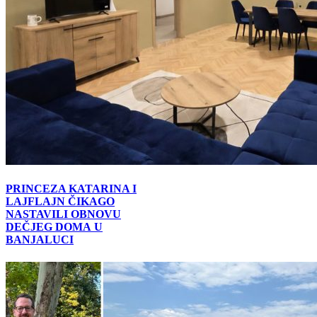
PRINCEZA KATARINA I
LAJFLAJN ČIKAGO
NASTAVILI OBNOVU
DEČJEG DOMА U
BANJALUCI