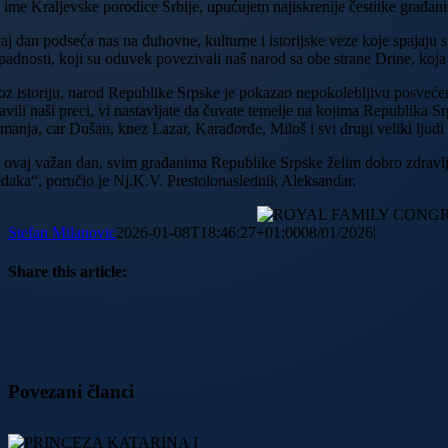
 ime Kraljevske porodice Srbije, upućujem najiskrenije čestitke građ
aj dan podseća nas na duhovne, kulturne i istorijske veze koje spajaju
ipadnosti, koji su oduvek povezivali naš narod sa obe strane Drine, koj
oz istoriju, narod Republike Srpske je pokazao nepokolebljivu posvećenos
avili naši preci, vi nastavljate da čuvate temelje na kojima Republika Sr
anja, car Dušan, knez Lazar, Karađorđe, Miloš i svi drugi veliki ljudi i
 ovaj važan dan, svim građanima Republike Srpske želim dobro zdravlje, 
edaka“, poručio je Nj.K.V. Prestolonaslednik Aleksandar.
Stefan Milanovic
2026-01-08T18:46:27+01:00
08/01/2026
|
Share this article:
Facebook
X
Reddit
LinkedIn
WhatsApp
Tumblr
Pinterest
Vk
Email
Povezani članci