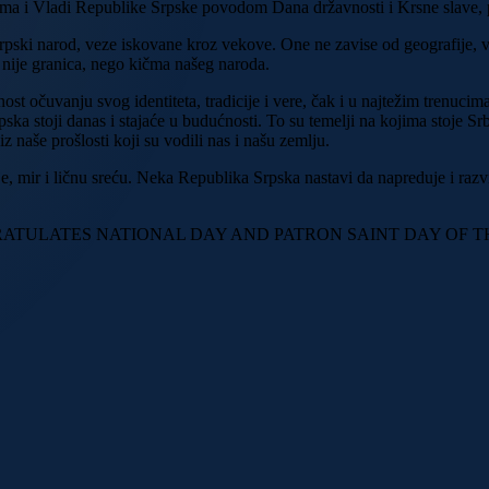
Nj.K.V. Princeza Danica
anima i Vladi Republike Srpske povodom Dana državnosti i Krsne slave
 srpski narod, veze iskovane kroz vekove. One ne zavise od geografije
NJ.K.V. Princ Aleksandar
a nije granica, nego kičma našeg naroda.
Nj.K.V. Princeza dr Vesna
t očuvanju svog identiteta, tradicije i vere, čak i u najtežim trenucima
pska stoji danas i stajaće u budućnosti. To su temelji na kojima stoje Sr
z naše prošlosti koji su vodili nas i našu zemlju.
Porodično stablo
mir i ličnu sreću. Neka Republika Srpska nastavi da napreduje i razvij
Prošireno Porodično Stablo