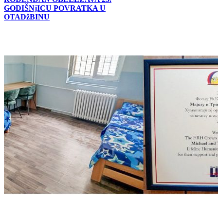
GODIŠNjICU POVRATKA U
OTADžBINU