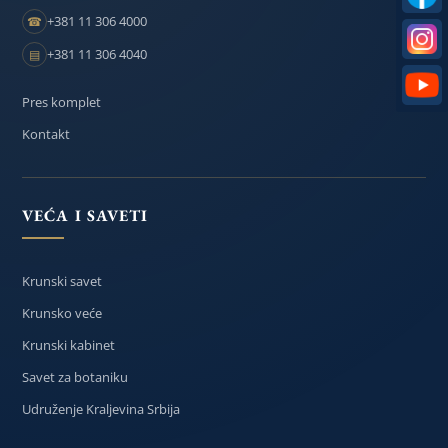
+381 11 306 4000
☎
+381 11 306 4040
▤
Pres komplet
Kontakt
VEĆA I SAVETI
Krunski savet
Krunsko veće
Krunski kabinet
Savet za botaniku
Udruženje Kraljevina Srbija