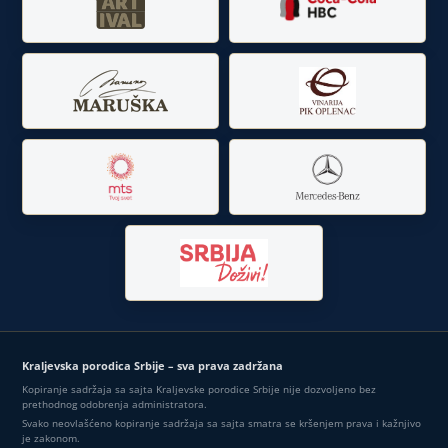
Kraljevska porodica Srbije – sva prava zadržana
Kopiranje sadržaja sa sajta Kraljevske porodice Srbije nije dozvoljeno bez
prethodnog odobrenja administratora.
Svako neovlašćeno kopiranje sadržaja sa sajta smatra se kršenjem prava i kažnjivo
je zakonom.