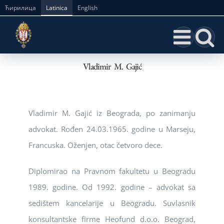
Skip
Ћирилица
Latinica
English
to
content
Vladimir M. Gajić
Vladimir M. Gajić iz Beograda, po zanimanju
advokat. Rođen 24.03.1965. godine u Marseju,
Francuska. Oženjen, otac četvoro dece.
Diplomirao na Pravnom fakultetu u Beogradu
1989. godine. Od 1992. godine – advokat sa
sedištem kancelarije u Beogradu. Suvlasnik
konsultantske firme Heofund d.o.o. Beograd,