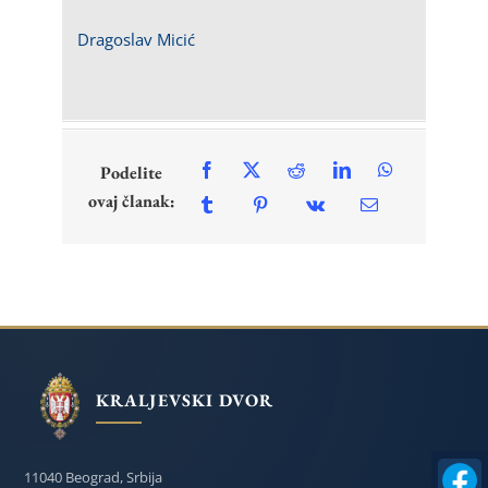
Dragoslav Micić
Podelite
ovaj članak:
KRALJEVSKI DVOR
11040 Beograd, Srbija