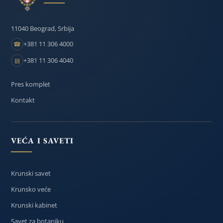
11040 Beograd, Srbija
+381 11 306 4000
☎
+381 11 306 4040
▤
Pres komplet
Kontakt
VEĆA I SAVETI
Krunski savet
Krunsko veće
Krunski kabinet
Savet za botaniku