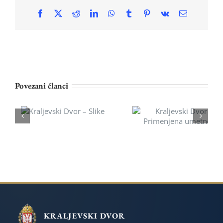
Facebook
X
Reddit
LinkedIn
WhatsApp
Tumblr
Pinterest
Vk
Email
Povezani članci
Kraljevski Dvor –
Kraljevski Dvor –
Slike
Primenjena umetnost
KRALJEVSKI DVOR