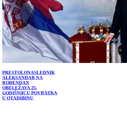
PRESTOLONASLEDNIK
ALEKSANDAR NA
ROĐENDAN
OBELEŽAVA 25.
GODIŠNjICU POVRATKA
U OTADžBINU