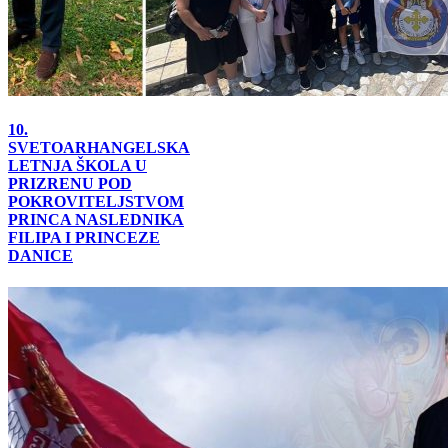
10.
SVETOARHANGELSKA
LETNJA ŠKOLA U
PRIZRENU POD
POKROVITELJSTVOM
PRINCA NASLEDNIKA
FILIPA I PRINCEZE
DANICE