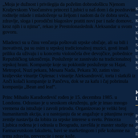
„Moja je dužnost i privilegija da poželim dobrodošlicu Njenom
K
Kraljevskom Visočanstvu princezi Ljubici u naš dom i da pozdravim
s
roditelje mlade i mladoženje sa željom i nadom da će dobra sreća,
zdravlje, sloga i porodični blagoslov pratiti novi par i naše domove,
K
kroz njih i u njima“, rekao je Prestolonaslednik Aleksandar u svom
v
govoru.
K
k
Mladenci su u činu venčanja poštovali srpske običaje, ali su bili i
S
inovativni, pa su osim u srpskoj tradicionalnoj muzici, gosti imali
b
priliku da uživaju i u koncertu violončela dve devojčice, pobednice
U
Republičkog takmičenja. Posluženje se zasnivalo na tradicionalnoj
K
srpskoj hrani. Kompanije koje su poklonile posluženje su Hajat,
S
Metropol, Nuzi pekara, Mesara Nada, Pekara 30, zatim vino
kraljevske vinarije Oplenac i vinarije Aleksandrović, torta i slatkiši iz
Anči kolači kompanije iz Pančeva, dok se za kafu i čaj pobrinula
kompanija „Bean and leaf“.
Princ Mihailo Karađorđević rođen je 15. decembra 1985. u
Londonu. Odrastao je u seoskom okruženju, gde je imao mnogo
vremena da istražuje i zavoli prirodu. Organizovao je veliki broj
humanitarnih akcija, a u nastojanju da se angažuje u pitanjima svoje
P
zemlje nastavlja da lobira za srpske interese u svetu. Princeza
K
Ljubica rođena je i odrasla u Beogradu, završila je master studije na
d
Farmaceutskom fakultetu, bavi se marketingom i piše kolumne na
D
temu zdravlja, prevencije i nege kože.