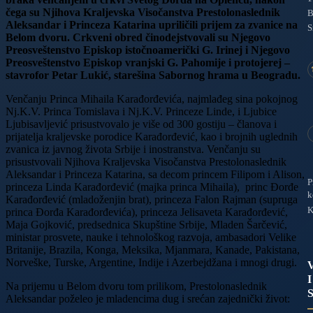
čega su Njihova Kraljevska Visočanstva Prestolonaslednik
B
Aleksandar i Princeza Katarina upriličili prijem za zvanice na
S
Belom dvoru. Crkveni obred činodejstvovali su Njegovo
Preosveštenstvo Episkop istočnoamerički G. Irinej i Njegovo
Preosveštenstvo Episkop vranjski G. Pahomije i protojerej –
stavrofor Petar Lukić, starešina Sabornog hrama u Beogradu.
Venčanju Princa Mihaila Karađorđevića, najmlađeg sina pokojnog
Nj.K.V. Princa Tomislava i Nj.K.V. Princeze Linde, i Ljubice
Ljubisavljević prisustvovalo je više od 300 gostiju – članova i
prijatelja kraljevske porodice Karađorđević, kao i brojnih uglednih
zvanica iz javnog života Srbije i inostranstva. Venčanju su
prisustvovali Njihova Kraljevska Visočanstva Prestolonaslednik
Aleksandar i Princeza Katarina, sa decom princem Filipom i Alison,
P
princeza Linda Karađorđević (majka princa Mihaila), princ Đorđe
k
Karađorđević (mladoženjin brat), princeza Falon Rajman (supruga
K
princa Đorđa Karađorđevića), princeza Jelisaveta Karađorđević,
Maja Gojković, predsednica Skupštine Srbije, Mladen Šarčević,
ministar prosvete, nauke i tehnološkog razvoja, ambasadori Velike
Britanije, Brazila, Konga, Meksika, Mjanmara, Kanade, Pakistana,
Norveške, Turske, Argentine, Indije i Azerbejdžana i mnogi drugi.
I
Na prijemu u Belom dvoru tom prilikom, Prestolonaslednik
Aleksandar poželeo je mladencima dug i srećan zajednički život: