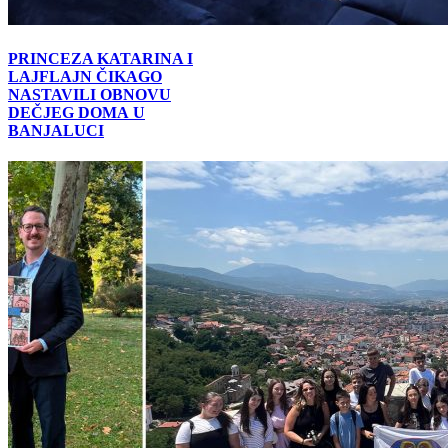
PRINCEZA KATARINA I
LAJFLAJN ČIKAGO
NASTAVILI OBNOVU
DEČJEG DOMА U
BANJALUCI