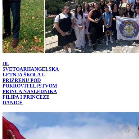
10.
SVETOARHANGELSKA
LETNJA ŠKOLA U
PRIZRENU POD
POKROVITELJSTVOM
PRINCA NASLEDNIKA
FILIPA I PRINCEZE
DANICE