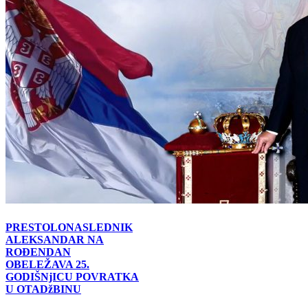
PRESTOLONASLEDNIK
ALEKSANDAR NA
ROĐENDAN
OBELEŽAVA 25.
GODIŠNjICU POVRATKA
U OTADžBINU