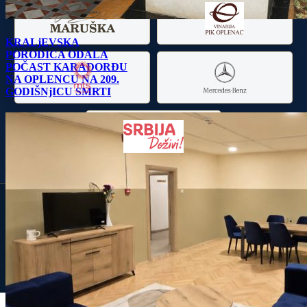
KRALjEVSKA
PORODICA ODALA
POČAST KARAĐORĐU
NA OPLENCU NA 209.
GODIŠNjICU SMRTI
Kraljevska porodica Srbije – sva prava zadržana
Kopiranje sadržaja sa sajta Kraljevske porodice Srbije nije dozvoljeno bez prethodnog odobrenja
administratora.
Svako neovlašćeno kopiranje sadržaja sa sajta smatra se kršenjem prava i kažnjivo je zakonom.
f
◎
▶
Page load link