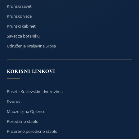
Krunski savet
Krunsko veće
Krunski kabinet
Savet za botaniku
Udruženje Kraljevina Srbija
KORISNI LINKOVI
Posete Kraljevskim dvorovima
Dvorovi
Mauzolej na Oplencu
Porodično stablo
Prošireno porodično stablo