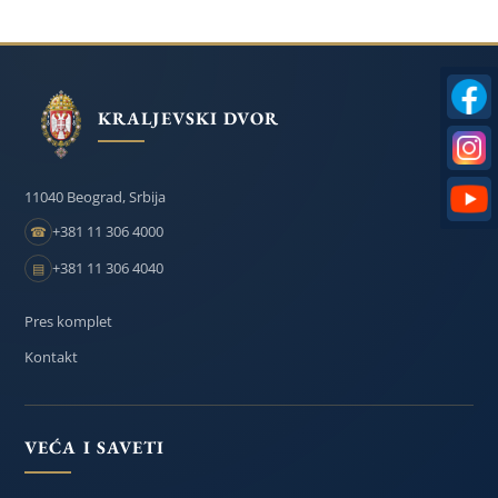
FILIPA
U
I
GODIŠNjICU
U
I
OTADžB
OMLADINE
SMRTI
BANJALUCI
PRINCEZE
U
DANICE
BEOGRADU
KRALJEVSKI DVOR
11040 Beograd, Srbija
+381 11 306 4000
☎
+381 11 306 4040
▤
Pres komplet
Kontakt
VEĆA I SAVETI