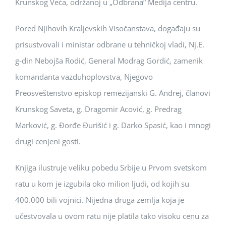
Krunskog Veća, održanoj u „Odbrana“ Medija centru.
Pored Njihovih Kraljevskih Visočanstava, događaju su
prisustvovali i ministar odbrane u tehničkoj vladi, Nj.E.
g-din Nebojša Rodić, General Modrag Gordić, zamenik
komandanta vazduhoplovstva, Njegovo
Preosveštenstvo episkop remezijanski G. Andrej, članovi
Krunskog Saveta, g. Dragomir Acović, g. Predrag
Marković, g. Đorđe Đurišić i g. Darko Spasić, kao i mnogi
drugi cenjeni gosti.
Knjiga ilustruje veliku pobedu Srbije u Prvom svetskom
ratu u kom je izgubila oko milion ljudi, od kojih su
400.000 bili vojnici. Nijedna druga zemlja koja je
učestvovala u ovom ratu nije platila tako visoku cenu za