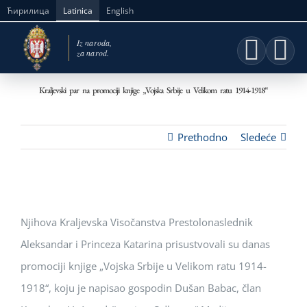
Skip
Ћирилица
Latinica
English
to
content
Kraljevski par na promociji knjige „Vojska Srbije u Velikom ratu 1914-1918“
Prethodno
Sledeće
Njihova Kraljevska Visočanstva Prestolonaslednik
Aleksandar i Princeza Katarina prisustvovali su danas
promociji knjige „Vojska Srbije u Velikom ratu 1914-
1918“, koju je napisao gospodin Dušan Babac, član