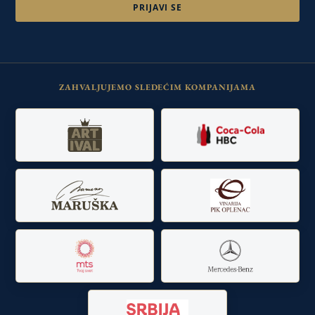
ZAHVALJUJEMO SLEDEĆIM KOMPANIJAMA