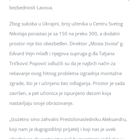
bezbednosti Lavova.
Zbog sukoba u Ukrajini, broj učenika u Centru Svetog
Nikolaja porastao je sa 150 na preko 300, a dodatni
prostor nije bio obezbeđen. Direktor „Mosta života“ g.
Edvard Vejn mlađi i njegova supruga g-đa Tatjana
Tričković Popović odlučili su da je najbrži način za
rešavanje ovog hitnog problema izgradnja montažne
zgrade, što je i učinjeno bez odlaganja. Prostor je sada
završen, a pet učionica je ispunjeno decom koja
nastavljaju svoje obrazovanje.
„Izuzetno smo zahvalni Prestolonasledniku Aleksandru,
koji nam je dugogodišnji prijatelj i koji nas je uvek