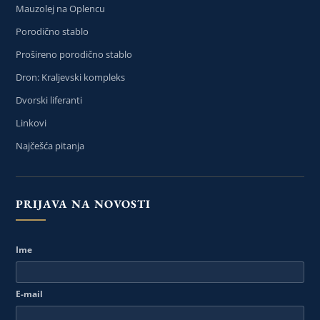
Mauzolej na Oplencu
Porodično stablo
Prošireno porodično stablo
Dron: Kraljevski kompleks
Dvorski liferanti
Linkovi
Najčešća pitanja
PRIJAVA NA NOVOSTI
Ime
E-mail