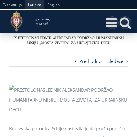
Skip
Ћирилица
Latinica
English
to
content
PRESTOLONASLEDNIK ALEKSANDAR PODRŽAO HUMANITARNU
MISIJU „MOSTA ŽIVOTA“ ZA UKRAJINSKU DECU
Prethodno
Sledeće
Kraljevska porodica Srbije nastavila je da pruža podršku