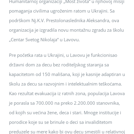
Humanitarnoj organizaciji „Most života“ u njihovoj misiji
pomaganja civilima ugroženim ratom u Ukrajini. Sa
podrškom Nj.K.V. Prestolonaslednika Aleksandra, ova
organizacija je izgradila novu montažnu zgradu za školu
„Centar Svetog Nikolaja“ u Lavovu.
Pre početka rata u Ukrajini, u Lavovu je funkcionisao
državni dom za decu bez roditeljskog staranja sa
kapacitetom od 150 mališana, koji je kasnije adaptiran u
školu za decu sa razvojnim i intelektualnim teškoćama.
Kao rezultat evakuacija iz ratnih zona, populacija Lavova
je porasla sa 700.000 na preko 2.200.000 stanovnika,
od kojih su većina žene, deca i stari. Mnoge institucije i
porodice koje su se brinule o deci sa invaliditetom
preduzele su mere kako bi ovu decu smestili u relativnoj