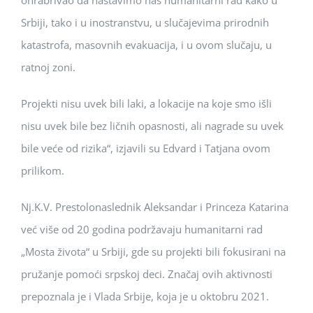
ohrabrivao da nastavimo naš humanitarni rad kako u
Srbiji, tako i u inostranstvu, u slučajevima prirodnih
katastrofa, masovnih evakuacija, i u ovom slučaju, u
ratnoj zoni.
Projekti nisu uvek bili laki, a lokacije na koje smo išli
nisu uvek bile bez ličnih opasnosti, ali nagrade su uvek
bile veće od rizika“, izjavili su Edvard i Tatjana ovom
prilikom.
Nj.K.V. Prestolonaslednik Aleksandar i Princeza Katarina
već više od 20 godina podržavaju humanitarni rad
„Mosta života“ u Srbiji, gde su projekti bili fokusirani na
pružanje pomoći srpskoj deci. Značaj ovih aktivnosti
prepoznala je i Vlada Srbije, koja je u oktobru 2021.