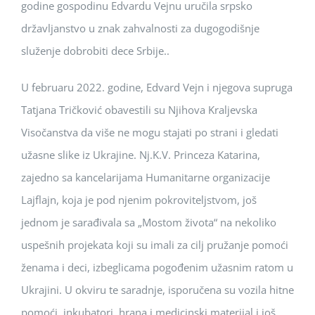
godine gospodinu Edvardu Vejnu uručila srpsko
državljanstvo u znak zahvalnosti za dugogodišnje
služenje dobrobiti dece Srbije..
U februaru 2022. godine, Edvard Vejn i njegova supruga
Tatjana Tričković obavestili su Njihova Kraljevska
Visočanstva da više ne mogu stajati po strani i gledati
užasne slike iz Ukrajine. Nj.K.V. Princeza Katarina,
zajedno sa kancelarijama Humanitarne organizacije
Lajflajn, koja je pod njenim pokroviteljstvom, još
jednom je sarađivala sa „Mostom života“ na nekoliko
uspešnih projekata koji su imali za cilj pružanje pomoći
ženama i deci, izbeglicama pogođenim užasnim ratom u
Ukrajini. U okviru te saradnje, isporučena su vozila hitne
pomoći, inkubatori, hrana i medicinski materijal i još