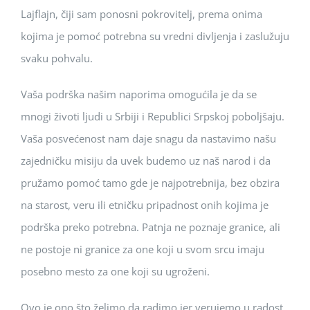
Lajflajn, čiji sam ponosni pokrovitelj, prema onima
kojima je pomoć potrebna su vredni divljenja i zaslužuju
svaku pohvalu.
Vaša podrška našim naporima omogućila je da se
mnogi životi ljudi u Srbiji i Republici Srpskoj poboljšaju.
Vaša posvećenost nam daje snagu da nastavimo našu
zajedničku misiju da uvek budemo uz naš narod i da
pružamo pomoć tamo gde je najpotrebnija, bez obzira
na starost, veru ili etničku pripadnost onih kojima je
podrška preko potrebna. Patnja ne poznaje granice, ali
ne postoje ni granice za one koji u svom srcu imaju
posebno mesto za one koji su ugroženi.
Ovo je ono što želimo da radimo jer verujemo u radost