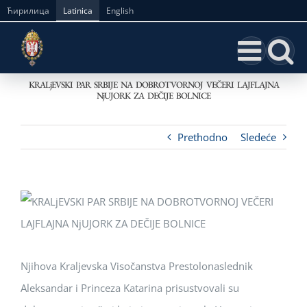
Skip
Ћирилица
Latinica
English
to
content
KRALjEVSKI PAR SRBIJE NA DOBROTVORNOJ VEČERI LAJFLAJNA
NjUJORK ZA DEČIJE BOLNICE
Prethodno
Sledeće
Njihova Kraljevska Visočanstva Prestolonaslednik
Aleksandar i Princeza Katarina prisustvovali su