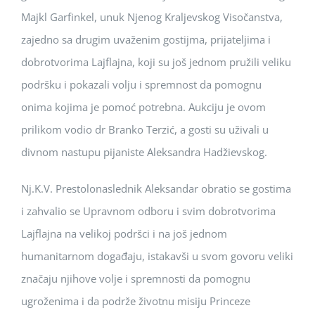
Majkl Garfinkel, unuk Njenog Kraljevskog Visočanstva,
zajedno sa drugim uvaženim gostijma, prijateljima i
dobrotvorima Lajflajna, koji su još jednom pružili veliku
podršku i pokazali volju i spremnost da pomognu
onima kojima je pomoć potrebna. Aukciju je ovom
prilikom vodio dr Branko Terzić, a gosti su uživali u
divnom nastupu pijaniste Aleksandra Hadžievskog.
Nj.K.V. Prestolonaslednik Aleksandar obratio se gostima
i zahvalio se Upravnom odboru i svim dobrotvorima
Lajflajna na velikoj podršci i na još jednom
humanitarnom događaju, istakavši u svom govoru veliki
značaju njihove volje i spremnosti da pomognu
ugroženima i da podrže životnu misiju Princeze