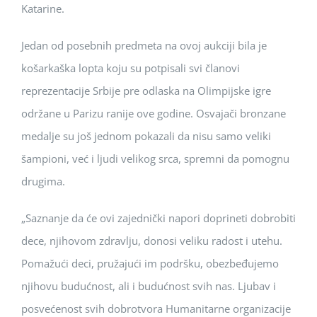
Katarine.
Jedan od posebnih predmeta na ovoj aukciji bila je
košarkaška lopta koju su potpisali svi članovi
reprezentacije Srbije pre odlaska na Olimpijske igre
održane u Parizu ranije ove godine. Osvajači bronzane
medalje su još jednom pokazali da nisu samo veliki
šampioni, već i ljudi velikog srca, spremni da pomognu
drugima.
„Saznanje da će ovi zajednički napori doprineti dobrobiti
dece, njihovom zdravlju, donosi veliku radost i utehu.
Pomažući deci, pružajući im podršku, obezbeđujemo
njihovu budućnost, ali i budućnost svih nas. Ljubav i
posvećenost svih dobrotvora Humanitarne organizacije