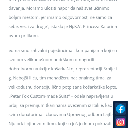
davanja. Moramo uložiti napor da naš svet učinimo
boljim mestom, jer imamo odgovornost, ne samo za
sebe, već i za druge“, istakla je Nj.K.V. Princeza Katarina
ovom prilikom.
eoma smo zahvalni pojedincima i kompanijama koji su
svojom velikodušnom podrškom omogućili
dobrotvornu aukciju: košarkaškoj reprezentaciji Srbije i
g. Nebojši Iliću, tim menadžeru nacionalnog tima, za
velikodušnu donaciju lično potpisane košarkaške lopte,
„Petar Fox Custom-made Suits“ – odela napravljena u
Srbiji sa premijum tkaninama uvezenim iz Italije, kao i
svim donatorima i članovima Upravnog odbora Lajflajn
Njujork i njihovom timu, koji su još jednom pokazali