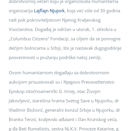
dobrotvornoj večeri koju je organizovala Humanitarna
organizacija
Lajflajn Njujork
, koja već više od 30 godina
radi pok pokroviteljstvom Njenog Kraljevskog
Visočanstva. Događaj je održan u utorak, 1. oktobra u
„Columbus Citizens“ Fondaciji, sa ciljem da se pomogne
dečijim bolnicama u Srbiji, što je nastavak dugogodišnje
posvećenosti u pružanju podrške našoj zemlji.
Ovom humanitarnom događaju sa dobrotvornom
aukcijom prisustvovali su i Njegovo Preosveštenstvo
Episkop istočnoamerički G. Irinej, otac Živojin
Jakovljević, starešina hrama Svetog Save u Njujorku, dr
Vladimir Božović, generalni konzul Srbije u Njujorku, dr
Branko Terzić, kraljevski ađutant i član Krunskog veća,
g-đa Beti Rumeliotis, sestra Nj.K.V. Princeze Katarine, g.