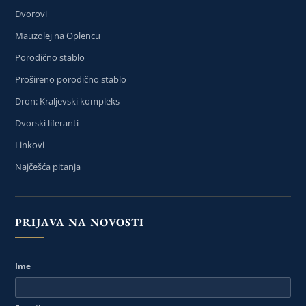
Dvorovi
Mauzolej na Oplencu
Porodično stablo
Prošireno porodično stablo
Dron: Kraljevski kompleks
Dvorski liferanti
Linkovi
Najčešća pitanja
PRIJAVA NA NOVOSTI
Ime