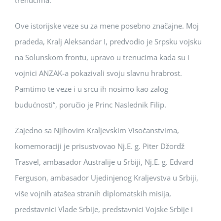
trenucima.
Ove istorijske veze su za mene posebno značajne. Moj
pradeda, Kralj Aleksandar I, predvodio je Srpsku vojsku
na Solunskom frontu, upravo u trenucima kada su i
vojnici ANZAK-a pokazivali svoju slavnu hrabrost.
Pamtimo te veze i u srcu ih nosimo kao zalog
budućnosti“, poručio je Princ Naslednik Filip.
Zajedno sa Njihovim Kraljevskim Visočanstvima,
komemoraciji je prisustvovao Nj.E. g. Piter Džordž
Trasvel, ambasador Australije u Srbiji, Nj.E. g. Edvard
Ferguson, ambasador Ujedinjenog Kraljevstva u Srbiji,
više vojnih atašea stranih diplomatskih misija,
predstavnici Vlade Srbije, predstavnici Vojske Srbije i