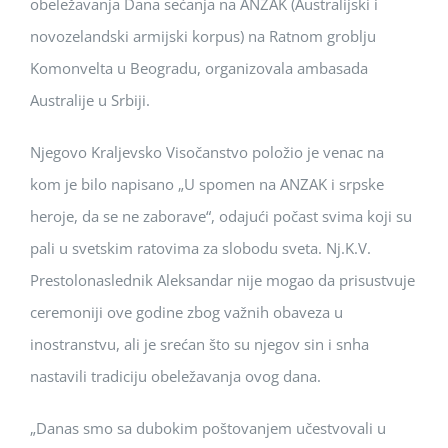
obeležavanja Dana sećanja na ANZAK (Australijski i
novozelandski armijski korpus) na Ratnom groblju
Komonvelta u Beogradu, organizovala ambasada
Australije u Srbiji.
Njegovo Kraljevsko Visočanstvo položio je venac na
kom je bilo napisano „U spomen na ANZAK i srpske
heroje, da se ne zaborave“, odajući počast svima koji su
pali u svetskim ratovima za slobodu sveta. Nj.K.V.
Prestolonaslednik Aleksandar nije mogao da prisustvuje
ceremoniji ove godine zbog važnih obaveza u
inostranstvu, ali je srećan što su njegov sin i snha
nastavili tradiciju obeležavanja ovog dana.
„Danas smo sa dubokim poštovanjem učestvovali u