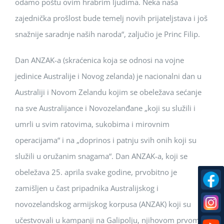
odamo poštu ovim hrabrim ljudima. Neka naša
zajednička prošlost bude temelj novih prijateljstava i još
snažnije saradnje naših naroda“, zaljučio je Princ Filip.
Dan ANZAK-a (skraćenica koja se odnosi na vojne
jedinice Australije i Novog zelanda) je nacionalni dan u
Australiji i Novom Zelandu kojim se obeležava sećanje
na sve Australijance i Novozelanđane „koji su služili i
umrli u svim ratovima, sukobima i mirovnim
operacijama“ i na „doprinos i patnju svih onih koji su
služili u oružanim snagama“. Dan ANZAK-a, koji se
obeležava 25. aprila svake godine, prvobitno je
zamišljen u čast pripadnika Australijskog i
novozelandskog armijskog korpusa (ANZAK) koji su
učestvovali u kampanji na Galipolju, njihovom prvom