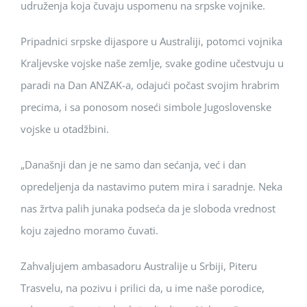
udruženja koja čuvaju uspomenu na srpske vojnike.
Pripadnici srpske dijaspore u Australiji, potomci vojnika
Kraljevske vojske naše zemlje, svake godine učestvuju u
paradi na Dan ANZAK-a, odajući počast svojim hrabrim
precima, i sa ponosom noseći simbole Jugoslovenske
vojske u otadžbini.
„Današnji dan je ne samo dan sećanja, već i dan
opredeljenja da nastavimo putem mira i saradnje. Neka
nas žrtva palih junaka podseća da je sloboda vrednost
koju zajedno moramo čuvati.
Zahvaljujem ambasadoru Australije u Srbiji, Piteru
Trasvelu, na pozivu i prilici da, u ime naše porodice,