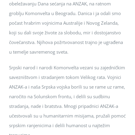
obeležavanju Dana sećanja na ANZAK, na ratnom
groblju Komonvelta u Beogradu. Danica i ja odali smo
počast hrabrim vojnicima Australije i Novog Zelanda,
koji su dali svoje živote za slobodu, mir i dostojanstvo
čovečanstva. Njihova požrtvovanost trajno je ugrađena
u temelje savremenog sveta.
Srpski narod i narodi Komonvelta vezani su zajedničkim
savezništvom i stradanjem tokom Velikog rata. Vojnici
ANZAK-a i naša Srpska vojska borili su se rame uz rame,
naročito na Solunskom frontu, i delili su sudbinu
stradanja, nade i bratstva. Mnogi pripadnici ANZAK-a
učestvovali su u humanitarnim misijama, pružali pomoć
srpskim ranjenicima i delili humanost u najtežim