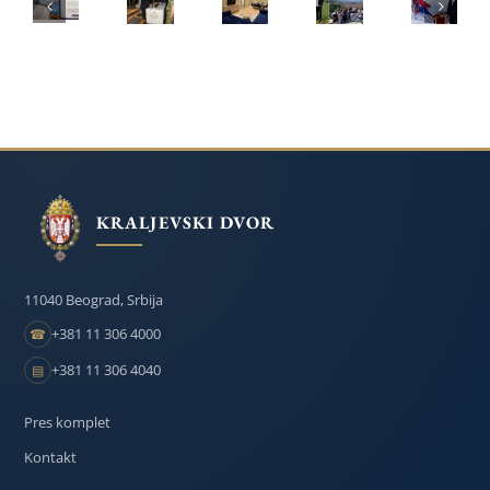
ZAVODU
NA
NASTAVILI
POKROVITELJSTVO
25.
ZA
OPLENCU
OBNOVU
PRINCA
GODIŠN
VASPITANJE
NA
DEČJEG
NASLEDNIKA
POVRAT
DECE
209.
DOMА
FILIPA
U
I
GODIŠNjICU
U
I
OTADžB
OMLADINE
SMRTI
BANJALUCI
PRINCEZE
U
DANICE
BEOGRADU
KRALJEVSKI DVOR
11040 Beograd, Srbija
+381 11 306 4000
☎
+381 11 306 4040
▤
Pres komplet
Kontakt