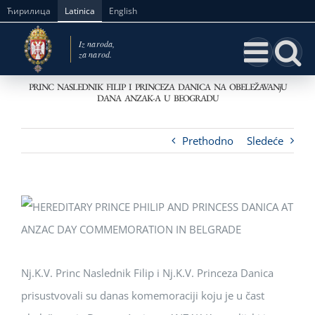
Skip
Ћирилица
Latinica
English
to
content
PRINC NASLEDNIK FILIP I PRINCEZA DANICA NA OBELEŽAVANjU
DANA ANZAK-A U BEOGRADU
Prethodno
Sledeće
Nj.K.V. Princ Naslednik Filip i Nj.K.V. Princeza Danica
prisustvovali su danas komemoraciji koju je u čast