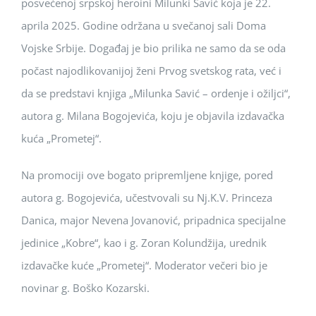
posvećenoj srpskoj heroini Milunki Savić koja je 22.
aprila 2025. Godine održana u svečanoj sali Doma
Vojske Srbije. Događaj je bio prilika ne samo da se oda
počast najodlikovanijoj ženi Prvog svetskog rata, već i
da se predstavi knjiga „Milunka Savić – ordenje i ožiljci“,
autora g. Milana Bogojevića, koju je objavila izdavačka
kuća „Prometej“.
Na promociji ove bogato pripremljene knjige, pored
autora g. Bogojevića, učestvovali su Nj.K.V. Princeza
Danica, major Nevena Jovanović, pripadnica specijalne
jedinice „Kobre“, kao i g. Zoran Kolundžija, urednik
izdavačke kuće „Prometej“. Moderator večeri bio je
novinar g. Boško Kozarski.