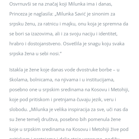
Osvrnuvši se na značaj koji Milunka ima i danas,
Princeza je naglasila: „Milunka Savić je sinonim za
srpsku ženu, za ratnicu i majku, onu koja je spremna da
se bori sa izazovima, ali i za svoju naciju i identitet,
hrabro i dostojanstveno. Osvetlila je snagu koju svaka
srpska žena u sebi nosi.“
Istakla je žene koje danas vode dvostruke borbe – u
školama, bolnicama, na njivama i u institucijama,
posebno one u srpskim sredinama na Kosovu i Metohiji,
koje pod pritiskom i pretnjama čuvaju jezik, veru i
slobodu. „Milunka je velika inspiracija za sve, uči nas da
su žene temelj društva, posebno bih pomenula žene
koje u srpskim sredinama na Kosovu i Metohiji žive pod