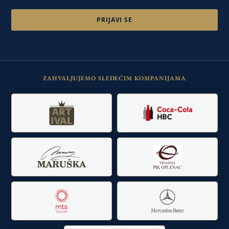
ZAHVALJUJEMO SLEDEĆIM KOMPANIJAMA