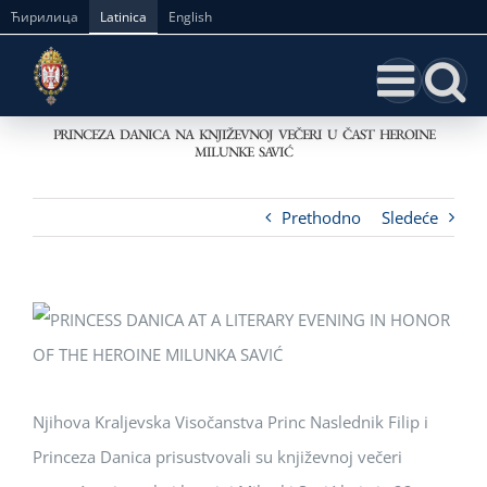
Skip
Ћирилица
Latinica
English
to
content
PRINCEZA DANICA NA KNJIŽEVNOJ VEČERI U ČAST HEROINE
MILUNKE SAVIĆ
Prethodno
Sledeće
Njihova Kraljevska Visočanstva Princ Naslednik Filip i
Princeza Danica prisustvovali su književnoj večeri