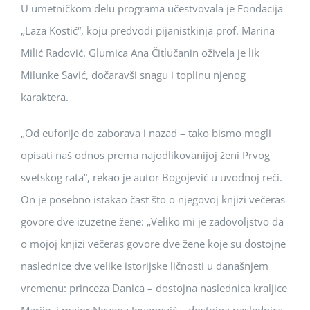
U umetničkom delu programa učestvovala je Fondacija
„Laza Kostić“, koju predvodi pijanistkinja prof. Marina
Milić Radović. Glumica Ana Čitlučanin oživela je lik
Milunke Savić, dočaravši snagu i toplinu njenog
karaktera.
„Od euforije do zaborava i nazad – tako bismo mogli
opisati naš odnos prema najodlikovanijoj ženi Prvog
svetskog rata“, rekao je autor Bogojević u uvodnoj reči.
On je posebno istakao čast što o njegovoj knjizi večeras
govore dve izuzetne žene: „Veliko mi je zadovoljstvo da
o mojoj knjizi večeras govore dve žene koje su dostojne
naslednice dve velike istorijske ličnosti u današnjem
vremenu: princeza Danica – dostojna naslednica kraljice