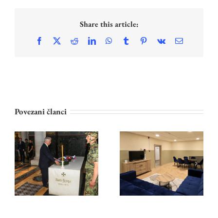
Share this article:
Facebook
X
Reddit
LinkedIn
WhatsApp
Tumblr
Pinterest
Vk
Email
Povezani članci
KRALjEVSKA
PRINCEZA
PORODICA ODALA
KATARINA I
POČAST
LAJFLAJN ČIKAGO
KARAĐORĐU NA
NASTAVILI
OPLENCU NA 209.
OBNOVU DEČJEG
GODIŠNjICU
DOMА U
SMRTI
BANJALUCI