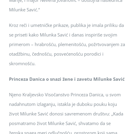
Marije, i major Nevena Jovanović – dostojna naslednica
Milunke Savić.“
Kroz reči i umetničke prikaze, publika je imala priliku da
se priseti kako Milunka Savić i danas inspiriše svojim
primerom – hrabrošću, plemenitošću, požrtvovanjem za
otadžbinu, čednošću, posvećenošću porodici i
skromnošću.
Princeza Danica o snazi žene i zavetu Milunke Savić
Njeno Kraljevsko Visočanstvo Princeza Danica, u svom
nadahnutom izlaganju, istakla je duboku pouku koju
život Milunke Savić donosi savremenom društvu: „Kada
posmatramo život Milunke Savić, shvatamo da se
ženska snaga meri odlučnošću, prostorom koji sama