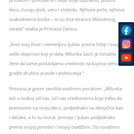
pritiskom i pretnjama i dalje stoje uspravno, podižu
decu, čuvaju jezik, veru i slobodu. Njihove priče, njihova
svakodnevna borba – to su žive stranice Milunkinog
zaveta“ istakla je Princeza Danica.
„Kroz svoj život i nemerljivu ljubav prema Srbiji i svoj
veliki doprinos koji je dala, Milunka Savić je osnažila
žene da same postavljamo vrednosti na kojima ćemo
graditi društvo pravde i poštovanja.“
Princeza je govor završila snažnom porukom: „Milunka
leži u svakoj od nas. Uči nas vrednostima koje treba da
prenosimo na svoju decu, podjednako na devojčice kao
i dečake, a to su moral, principi i ljubav podjednako
prema svojoj porodici i svojoj otadžbini. Da osnažimo