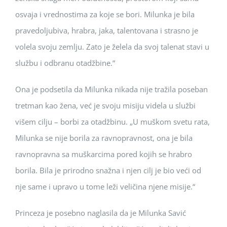
osvaja i vrednostima za koje se bori. Milunka je bila
pravedoljubiva, hrabra, jaka, talentovana i strasno je
volela svoju zemlju. Zato je želela da svoj talenat stavi u
službu i odbranu otadžbine.“
Ona je podsetila da Milunka nikada nije tražila poseban
tretman kao žena, već je svoju misiju videla u službi
višem cilju – borbi za otadžbinu. „U muškom svetu rata,
Milunka se nije borila za ravnopravnost, ona je bila
ravnopravna sa muškarcima pored kojih se hrabro
borila. Bila je prirodno snažna i njen cilj je bio veći od
nje same i upravo u tome leži veličina njene misije.“
Princeza je posebno naglasila da je Milunka Savić