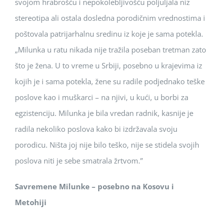
svojom hrabrošću i nepokolebljivošću poljuljala niz
stereotipa ali ostala dosledna porodičnim vrednostima i
poštovala patrijarhalnu sredinu iz koje je sama potekla.
„Milunka u ratu nikada nije tražila poseban tretman zato
što je žena. U to vreme u Srbiji, posebno u krajevima iz
kojih je i sama potekla, žene su radile podjednako teške
poslove kao i muškarci – na njivi, u kući, u borbi za
egzistenciju. Milunka je bila vredan radnik, kasnije je
radila nekoliko poslova kako bi izdržavala svoju
porodicu. Ništa joj nije bilo teško, nije se stidela svojih
poslova niti je sebe smatrala žrtvom.”
Savremene Milunke – posebno na Kosovu i
Metohiji