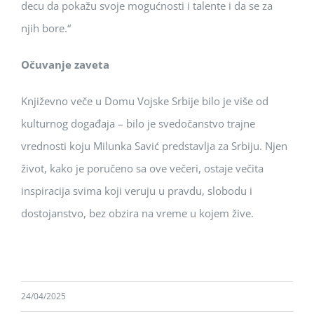
decu da pokažu svoje mogućnosti i talente i da se za
njih bore.“
Očuvanje zaveta
Književno veče u Domu Vojske Srbije bilo je više od
kulturnog događaja – bilo je svedočanstvo trajne
vrednosti koju Milunka Savić predstavlja za Srbiju. Njen
život, kako je poručeno sa ove večeri, ostaje večita
inspiracija svima koji veruju u pravdu, slobodu i
dostojanstvo, bez obzira na vreme u kojem žive.
24/04/2025