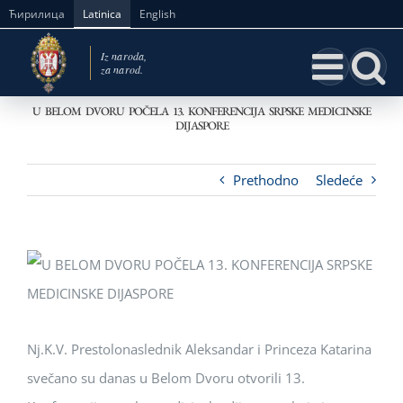
Skip
Ћирилица
Latinica
English
to
content
U BELOM DVORU POČELA 13. KONFERENCIJA SRPSKE MEDICINSKE
DIJASPORE
Prethodno
Sledeće
Nj.K.V. Prestolonaslednik Aleksandar i Princeza Katarina
svečano su danas u Belom Dvoru otvorili 13.