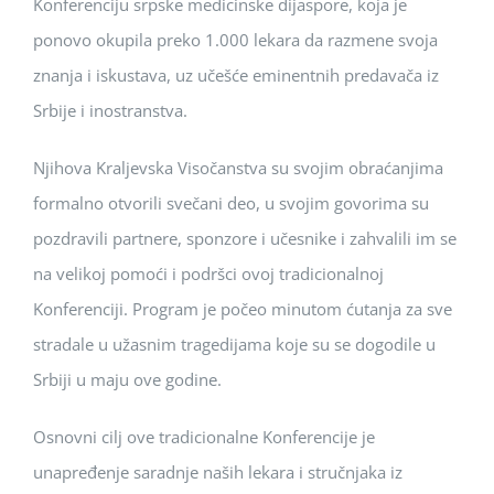
Konferenciju srpske medicinske dijaspore, koja je
ponovo okupila preko 1.000 lekara da razmene svoja
znanja i iskustava, uz učešće eminentnih predavača iz
Srbije i inostranstva.
Njihova Kraljevska Visočanstva su svojim obraćanjima
formalno otvorili svečani deo, u svojim govorima su
pozdravili partnere, sponzore i učesnike i zahvalili im se
na velikoj pomoći i podršci ovoj tradicionalnoj
Konferenciji. Program je počeo minutom ćutanja za sve
stradale u užasnim tragedijama koje su se dogodile u
Srbiji u maju ove godine.
Osnovni cilj ove tradicionalne Konferencije je
unapređenje saradnje naših lekara i stručnjaka iz