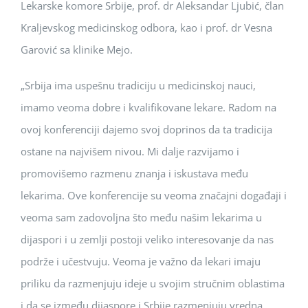
Lekarske komore Srbije, prof. dr Aleksandar Ljubić, član
Kraljevskog medicinskog odbora, kao i prof. dr Vesna
Garović sa klinike Mejo.
„Srbija ima uspešnu tradiciju u medicinskoj nauci,
imamo veoma dobre i kvalifikovane lekare. Radom na
ovoj konferenciji dajemo svoj doprinos da ta tradicija
ostane na najvišem nivou. Mi dalje razvijamo i
promovišemo razmenu znanja i iskustava među
lekarima. Ove konferencije su veoma značajni događaji i
veoma sam zadovoljna što među našim lekarima u
dijaspori i u zemlji postoji veliko interesovanje da nas
podrže i učestvuju. Veoma je važno da lekari imaju
priliku da razmenjuju ideje u svojim stručnim oblastima
i da se između dijaspore i Srbije razmenjuju vredna