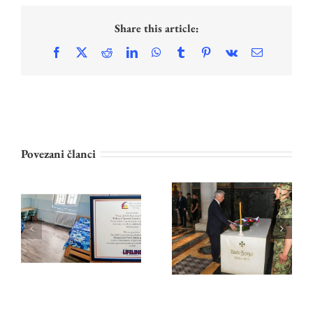
Share this article:
Facebook
X
Reddit
LinkedIn
WhatsApp
Tumblr
Pinterest
Vk
Email
Povezani članci
PRINCEZA
KRALjEVSKA
KATARINA I
PORODICA ODALA
LAJFLAJN ČIKAGO
POČAST
NASTAVLJAJU
KARAĐORĐU NA
PODRŠKU ZAVODU
OPLENCU NA 209.
ZA VASPITANJE
GODIŠNjICU
DECE I OMLADINE
SMRTI
U BEOGRADU