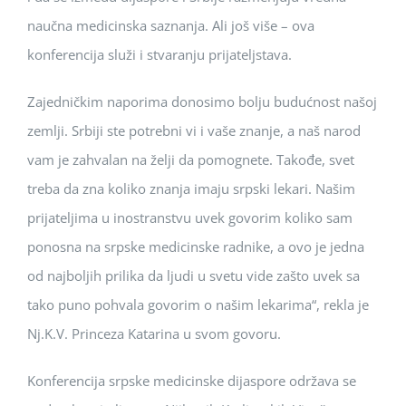
naučna medicinska saznanja. Ali još više – ova
konferencija služi i stvaranju prijateljstava.
Zajedničkim naporima donosimo bolju budućnost našoj
zemlji. Srbiji ste potrebni vi i vaše znanje, a naš narod
vam je zahvalan na želji da pomognete. Takođe, svet
treba da zna koliko znanja imaju srpski lekari. Našim
prijateljima u inostranstvu uvek govorim koliko sam
ponosna na srpske medicinske radnike, a ovo je jedna
od najboljih prilika da ljudi u svetu vide zašto uvek sa
tako puno pohvala govorim o našim lekarima“, rekla je
Nj.K.V. Princeza Katarina u svom govoru.
Konferencija srpske medicinske dijaspore održava se