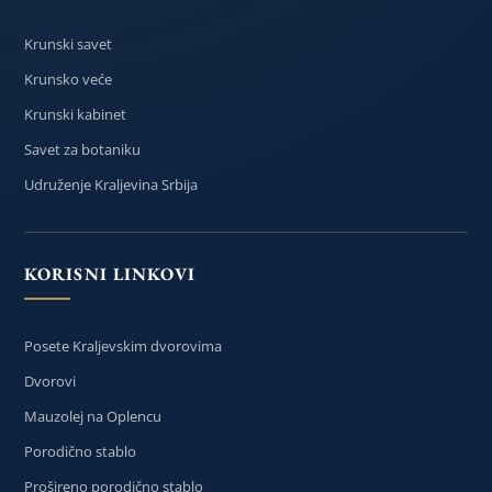
Krunski savet
Krunsko veće
Krunski kabinet
Savet za botaniku
Udruženje Kraljevina Srbija
KORISNI LINKOVI
Posete Kraljevskim dvorovima
Dvorovi
Mauzolej na Oplencu
Porodično stablo
Prošireno porodično stablo