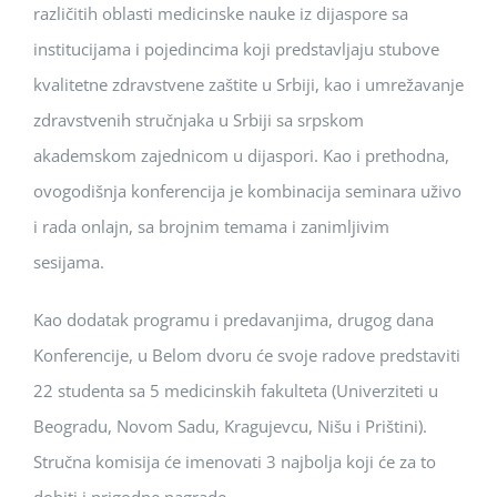
različitih oblasti medicinske nauke iz dijaspore sa
institucijama i pojedincima koji predstavljaju stubove
kvalitetne zdravstvene zaštite u Srbiji, kao i umrežavanje
zdravstvenih stručnjaka u Srbiji sa srpskom
akademskom zajednicom u dijaspori. Kao i prethodna,
ovogodišnja konferencija je kombinacija seminara uživo
i rada onlajn, sa brojnim temama i zanimljivim
sesijama.
Kao dodatak programu i predavanjima, drugog dana
Konferencije, u Belom dvoru će svoje radove predstaviti
22 studenta sa 5 medicinskih fakulteta (Univerziteti u
Beogradu, Novom Sadu, Kragujevcu, Nišu i Prištini).
Stručna komisija će imenovati 3 najbolja koji će za to