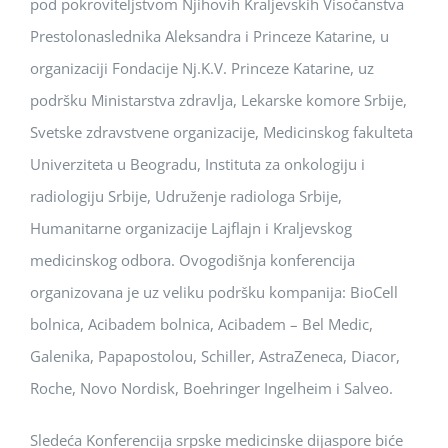
pod pokroviteljstvom Njihovih Kraljevskih Visočanstva
Prestolonaslednika Aleksandra i Princeze Katarine, u
organizaciji Fondacije Nj.K.V. Princeze Katarine, uz
podršku Ministarstva zdravlja, Lekarske komore Srbije,
Svetske zdravstvene organizacije, Medicinskog fakulteta
Univerziteta u Beogradu, Instituta za onkologiju i
radiologiju Srbije, Udruženje radiologa Srbije,
Humanitarne organizacije Lajflajn i Kraljevskog
medicinskog odbora. Ovogodišnja konferencija
organizovana je uz veliku podršku kompanija: BioCell
bolnica, Acibadem bolnica, Acibadem – Bel Medic,
Galenika, Papapostolou, Schiller, AstraZeneca, Diacor,
Roche, Novo Nordisk, Boehringer Ingelheim i Salveo.
Sledeća Konferencija srpske medicinske dijaspore biće