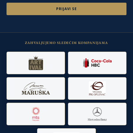
ZAHVALJUJEMO SLEDEĆIM KOMPANIJAMA