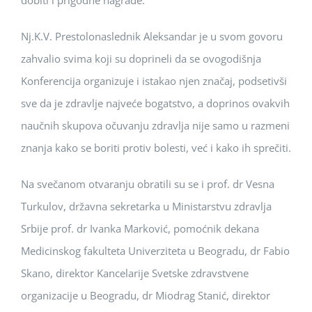
dobiti i prigodne nagrade.
Nj.K.V. Prestolonaslednik Aleksandar je u svom govoru
zahvalio svima koji su doprineli da se ovogodišnja
Konferencija organizuje i istakao njen značaj, podsetivši
sve da je zdravlje najveće bogatstvo, a doprinos ovakvih
naučnih skupova očuvanju zdravlja nije samo u razmeni
znanja kako se boriti protiv bolesti, već i kako ih sprečiti.
Na svečanom otvaranju obratili su se i prof. dr Vesna
Turkulov, državna sekretarka u Ministarstvu zdravlja
Srbije prof. dr Ivanka Marković, pomoćnik dekana
Medicinskog fakulteta Univerziteta u Beogradu, dr Fabio
Skano, direktor Kancelarije Svetske zdravstvene
organizacije u Beogradu, dr Miodrag Stanić, direktor