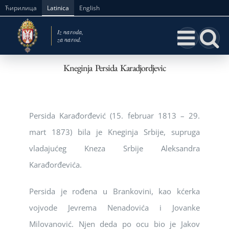
Skip
Ћирилица
Latinica
English
to
content
Kneginja Persida Karadjordjevic
Persida Karađorđević (15. februar 1813 – 29.
mart 1873) bila je Kneginja Srbije, supruga
vladajućeg Kneza Srbije Aleksandra
Karađorđevića.
Persida je rođena u Brankovini, kao kćerka
vojvode Jevrema Nenadovića i Jovanke
Milovanović. Njen deda po ocu bio je Jakov