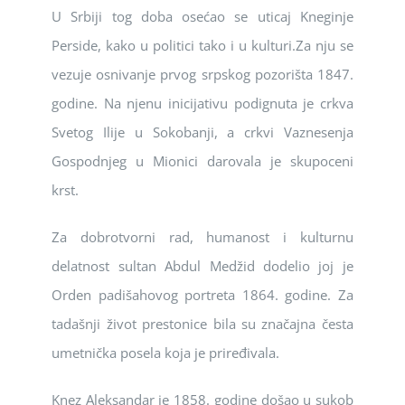
U Srbiji tog doba osećao se uticaj Kneginje
Perside, kako u politici tako i u kulturi.Za nju se
vezuje osnivanje prvog srpskog pozorišta 1847.
godine. Na njenu inicijativu podignuta je crkva
Svetog Ilije u Sokobanji, a crkvi Vaznesenja
Gospodnjeg u Mionici darovala je skupoceni
krst.
Za dobrotvorni rad, humanost i kulturnu
delatnost sultan Abdul Medžid dodelio joj je
Orden padišahovog portreta 1864. godine. Za
tadašnji život prestonice bila su značajna česta
umetnička posela koja je priređivala.
Knez Aleksandar je 1858. godine došao u sukob