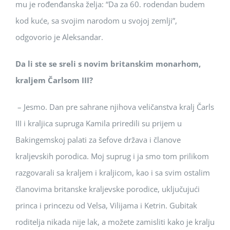
mu je rođenđanska želja: “Da za 60. rodendan budem
kod kuće, sa svojim narodom u svojoj zemlji”,
odgovorio je Aleksandar.
Da li ste se sreli s novim britanskim monarhom,
kraljem Čar
l
som III?
– Jesmo. Dan pre sahrane njihova veličanstva kralj Čarls
III i kraljica supruga Kamila priredili su prijem u
Bakingemskoj palati za šefove država i članove
kraljevskih porodica. Moj suprug i ja smo tom prilikom
razgovarali sa kraljem i kraljicom, kao i sa svim ostalim
članovima britanske kraljevske porodice, uključujući
princa i princezu od Velsa, Vilijama i Ketrin. Gubitak
roditelja nikada nije lak, a možete zamisliti kako je kralju