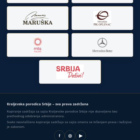
Kraljevska porodica Srbije – sva prava zadržana
Kopiranje sadržaja sa sajta Kraljevske porodice Srbije nije dozvoljeno bez
prethodnog odobrenja administratora.
Svako neovlašćeno kopiranje sadržaja sa sajta smatra se kršenjem prava i kažnjivo
je zakonom.
f
◎
▶