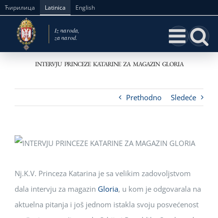
Skip
Ћирилица
Latinica
English
to
content
INTERVJU PRINCEZE KATARINE ZA MAGAZIN GLORIA
Prethodno
Sledeće
Nj.K.V. Princeza Katarina je sa velikim zadovoljstvom
dala intervju za magazin
Gloria
, u kom je odgovarala na
aktuelna pitanja i još jednom istakla svoju posvećenost