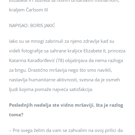
Elizabete II i susreta sa novim britanskim monarhom,
kraljem Čarlsom III
NAPISAO: BORIS JAKIĆ
Iako su se mnogi zabrinuli za njeno zdravlje kad su
videli fotografije sa sahrane kraljice Elizabete II, princeza
Katarina Karađorđević (78) objašnjava da nema razloga
za brigu. Drastično mršavija nego što smo navikli,
nastavlja humanitarne aktivnosti, svesna da je osmeh
ljudi kojima pomaže najveća satisfakcija.
Poslednjih nedelja ste vidno mršaviji, šta je razlog
tome?
– Pre svega želim da vam se zahvalim na ovoj prilici da