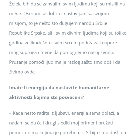
Želela bih da se zahvalim svim ljudima koji su mislili na
mene. Osećam se dobro i nastavljam sa svojom
misijom, to je nešto što dugujem narodu Srbije i
Republike Srpske, ali i svim divnim ljudima koji su toliko
godina velikodušno i svim srcem podržavali napore
mog supruga i mene da pomognemo našoj zemlji.
Pružanje pomoći ljudima je razlog zašto smo došli da
živimo ovde.
Imate li energiju da nastavite humanitarne
aktivnosti kojima ste posvećeni?
– Kada nešto radite iz ljubavi, energija sama dolazi, a
nadam se da će i drugi slediti moj primer i pružati
pomoć onima kojima je potrebna. U Srbiju smo došli da