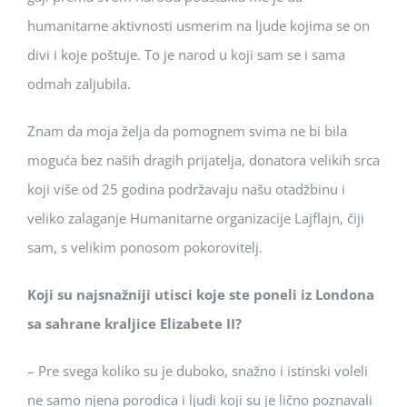
humanitarne aktivnosti usmerim na ljude kojima se on
divi i koje poštuje. To je narod u koji sam se i sama
odmah zaljubila.
Znam da moja želja da pomognem svima ne bi bila
moguća bez naših dragih prijatelja, donatora velikih srca
koji više od 25 godina podržavaju našu otadžbinu i
veliko zalaganje Humanitarne organizacije Lajflajn, čiji
sam, s velikim ponosom pokorovitelj.
Koji su najsnažniji utisci koje ste poneli iz Londona
sa sahrane kraljice Elizabete II?
– Pre svega koliko su je duboko, snažno i istinski voleli
ne samo njena porodica i ljudi koji su je lično poznavali