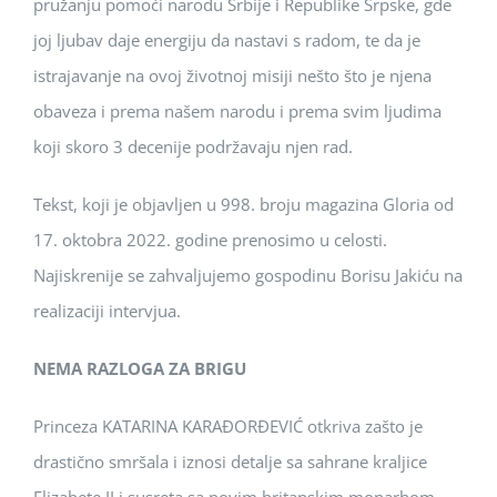
pružanju pomoći narodu Srbije i Republike Srpske, gde
joj ljubav daje energiju da nastavi s radom, te da je
istrajavanje na ovoj životnoj misiji nešto što je njena
obaveza i prema našem narodu i prema svim ljudima
koji skoro 3 decenije podržavaju njen rad.
Tekst, koji je objavljen u 998. broju magazina Gloria od
17. oktobra 2022. godine prenosimo u celosti.
Najiskrenije se zahvaljujemo gospodinu Borisu Jakiću na
realizaciji intervjua.
NEMA RAZLOGA ZA BRIGU
Princeza KATARINA KARAĐORĐEVIĆ otkriva zašto je
drastično smršala i iznosi detalje sa sahrane kraljice