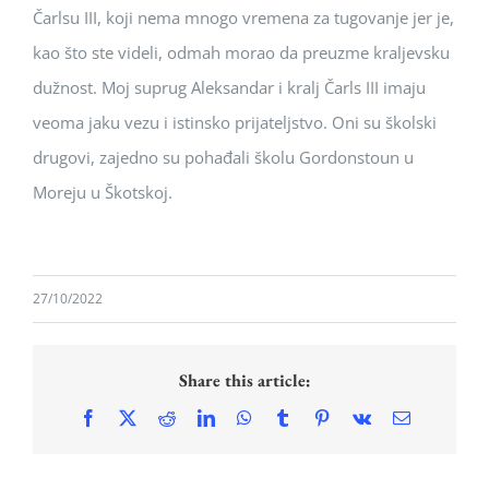
Čarlsu III, koji nema mnogo vremena za tugovanje jer je,
kao što ste videli, odmah morao da preuzme kraljevsku
dužnost. Moj suprug Aleksandar i kralj Čarls III imaju
veoma jaku vezu i istinsko prijateljstvo. Oni su školski
drugovi, zajedno su pohađali školu Gordonstoun u
Moreju u Škotskoj.
27/10/2022
Share this article:
Facebook
X
Reddit
LinkedIn
WhatsApp
Tumblr
Pinterest
Vk
Email
PRINCEZA
10.
KATARINA