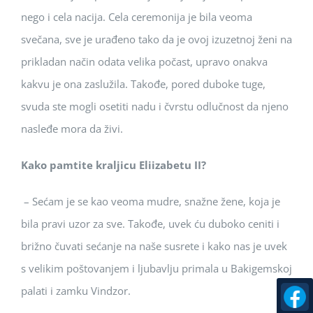
nego i cela nacija. Cela ceremonija je bila veoma
svečana, sve je urađeno tako da je ovoj izuzetnoj ženi na
prikladan način odata velika počast, upravo onakva
kakvu je ona zaslužila. Takođe, pored duboke tuge,
svuda ste mogli osetiti nadu i čvrstu odlučnost da njeno
nasleđe mora da živi.
Kako pamtite kraljicu Eliizabetu II?
– Sećam je se kao veoma mudre, snažne žene, koja je
bila pravi uzor za sve. Takođe, uvek ću duboko ceniti i
brižno čuvati sećanje na naše susrete i kako nas je uvek
s velikim poštovanjem i ljubavlju primala u Bakigemskoj
palati i zamku Vindzor.