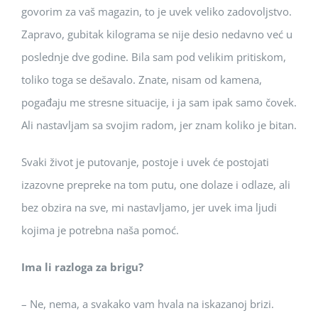
govorim za vaš magazin, to je uvek veliko zadovoljstvo.
Zapravo, gubitak kilograma se nije desio nedavno već u
poslednje dve godine. Bila sam pod velikim pritiskom,
toliko toga se dešavalo. Znate, nisam od kamena,
pogađaju me stresne situacije, i ja sam ipak samo čovek.
Ali nastavljam sa svojim radom, jer znam koliko je bitan.
Svaki život je putovanje, postoje i uvek će postojati
izazovne prepreke na tom putu, one dolaze i odlaze, ali
bez obzira na sve, mi nastavljamo, jer uvek ima ljudi
kojima je potrebna naša pomoć.
I
m
a li razloga za brigu?
– Ne, nema, a svakako vam hvala na iskazanoj brizi.