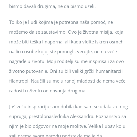
bismo davali drugima, ne da bismo uzeli.
Toliko je ljudi kojima je potrebna naša pomoć, ne
možemo da se zaustavimo. Ovo je životna misija, koja
može biti teška i naporna, ali kada vidite iskren osmeh
na licu osobe kojoj ste pomogli, verujte, nema veće
nagrade u životu. Moji roditelji su me inspirisali za ovo
životno putovanje. Oni su bili veliki grčki humanitarci i
filantropi. Naučili su me u ranoj mladosti da nema veće
radosti u životu od davanja drugima.
Još veću inspiraciju sam dobila kad sam se udala za mog
supruga, prestolonaslednika Aleksandra. Poznanstvo sa
njim je bio odgovor na moje molitve. Velika ljubav koju
gaji prema svom narodu podstakla me je da