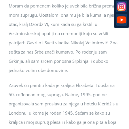
Moram da pomenem koliko je uvek bila brižna prema
mom suprugu. Uostalom, ona mu je bila kuma, a njen
otac, kralj Džordž VI, kum kada su ga krstili u
Vestminsterskoj opatiji na ceremoniji koju su vršili
patrijarh Gavriio i Sveti vladika Nikolaj Velimirović. Zna
se šta za nas Srbe znači kumstvo. Po rođenju sam
Grkinja, ali sam srcem ponosna Srpkinja, i duboko i
jednako volim obe domovine.
Zauvek ću pamtiti kada je kraljica Elizabeta II došla na
50. rođendan mog supruga. Naime, 1995. godine
organizovala sam proslavu za njega u hotelu Kleridžis u
Londonu, u kome je rođen 1945. Sećam se kako su
kraljica i moj suprug plesali i kako ga je ona pitala koja