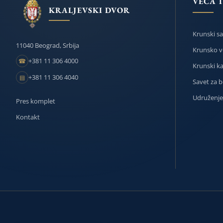
VEĆA I
KRALJEVSKI DVOR
Krunski s
11040 Beograd, Srbija
Krunsko v
+381 11 306 4000
☎
Krunski k
+381 11 306 4040
▤
Savet za 
Udruženje 
Pres komplet
Kontakt