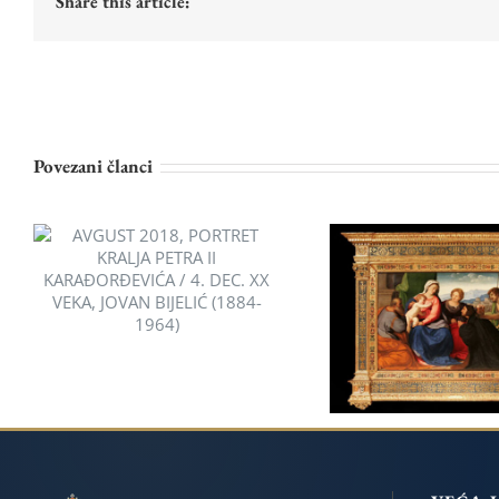
Share this article:
Povezani članci
AVGUST 2018, PORTRET
JUL 2018, SVE
KRALJA PETRA II
PORODICA SA 
KARAĐORĐEVIĆA / 4.
JOVANOM, SV
DEC. XX VEKA, JOVAN
KATARINOM 
BIJELIĆ (1884-1964)
DONATOROM, J
NEGRETI