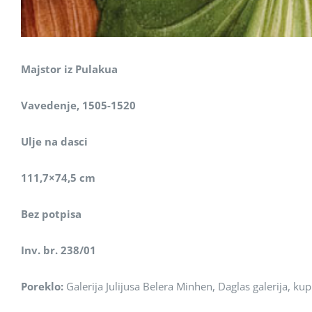
Majstor iz Pulakua
Vavedenje, 1505-1520
Ulje na dasci
111,7×74,5 cm
Bez pоtpisa
Inv. br. 238/01
Pоreklо:
Galerija Julijusa Belera Minhen, Daglas galerija, ku