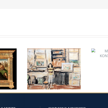
MA
TA
KONT
JUN 2018, DEVOJKA U
SV.
ENTERIJERU, 1953.
.
NEDELJKO
I
GVOZDENOVIĆ (1902 –
AKOPO
1988)