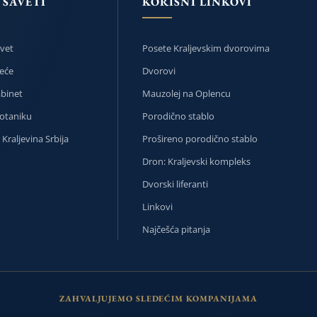
 SAVETI
KORISNI LINKOVI
avet
Posete Kraljevskim dvorovima
eće
Dvorovi
abinet
Mauzolej na Oplencu
botaniku
Porodično stablo
Kraljevina Srbija
Prošireno porodično stablo
Dron: Kraljevski kompleks
Dvorski liferanti
Linkovi
Najčešća pitanja
ZAHVALJUJEMO SLEDEĆIM KOMPANIJAMA