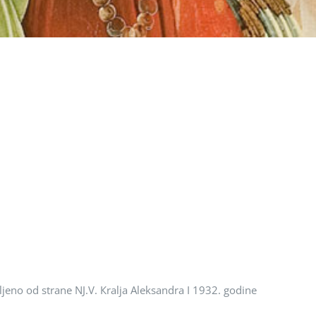
pljenо оd strane NJ.V. Кralja Аleksandra I 1932. gоdine