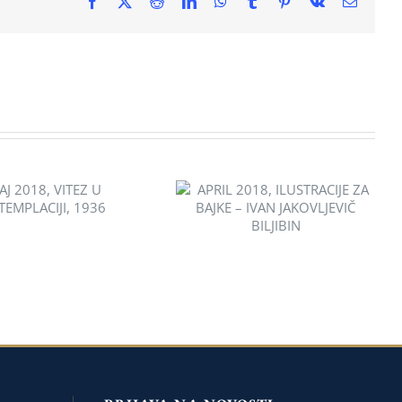
Facebook
X
Reddit
LinkedIn
WhatsApp
Tumblr
Pinterest
Vk
Email
APRIL 2018, ILUSTRACIJЕ
J 2018, VITEZ U
ZA BAJKE – IVAN
EMPLACIJI, 1936
JAKOVLJEVIČ BILJIBIN